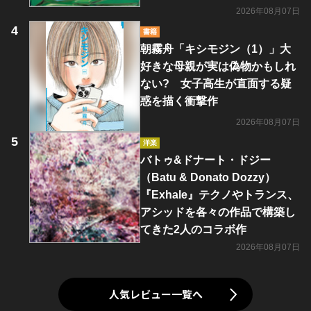
2026年08月07日
書籍
朝霧舟「キシモジン（1）」大
好きな母親が実は偽物かもしれ
ない? 女子高生が直面する疑
惑を描く衝撃作
2026年08月07日
洋楽
バトゥ&ドナート・ドジー
（Batu & Donato Dozzy）
『Exhale』テクノやトランス、
アシッドを各々の作品で構築し
てきた2人のコラボ作
2026年08月07日
人気レビュー一覧へ