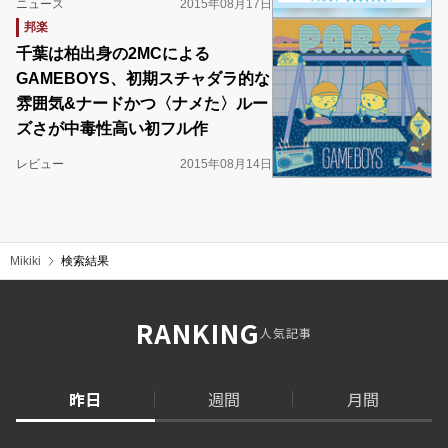
ニュース
2015年08月17日
邦楽
千葉は柏出身の2MCによる
GAMEBOYS、初期スチャダラ的な
雰囲気&ナードかつ〈ナメた〉ルー
ズさが中毒性高い初フル作
レビュー
2015年08月14日
Mikiki
検索結果
RANKING
人気記事
昨日
週間
月間