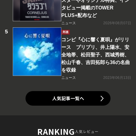
スターやオリジナル特典、イン
タビュー掲載のTOWER
PLUS+配布など
ニュース
2026年08月07日
邦楽
コンピ『心に響く夏唄』がリリ
ース プリプリ、井上陽水、安
全地帯、松田聖子、西城秀樹、
松山千春、吉田拓郎ら36の名曲
を収録
ニュース
2023年06月13日
人気記事一覧へ
RANKING
人気レビュー