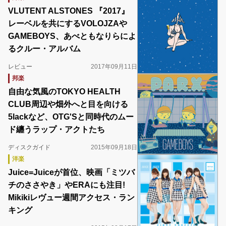
VLUTENT ALSTONES 『2017』
レーベルを共にするVOLOJZAや
GAMEBOYS、あべともなりらによ
るクルー・アルバム
レビュー
2017年09月11日
邦楽
自由な気風のTOKYO HEALTH
CLUB周辺や畑外へと目を向ける
5lackなど、OTG'Sと同時代のムー
ド纏うラップ・アクトたち
ディスクガイド
2015年09月18日
洋楽
Juice=Juiceが首位、映画「ミツバ
チのささやき」やERAにも注目!
Mikikiレヴュー週間アクセス・ラン
キング