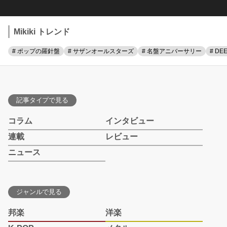
Mikiki トレンド
# ポップの羅針盤
# サザンオールスターズ
# 名盤アニバーサリー
# DE
記事タイプで見る
コラム
インタビュー
連載
レビュー
ニュース
ジャンルで見る
邦楽
洋楽