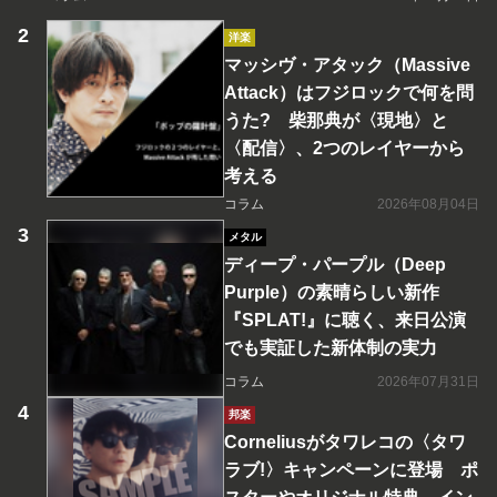
洋楽
マッシヴ・アタック（Massive
Attack）はフジロックで何を問
うた? 柴那典が〈現地〉と
〈配信〉、2つのレイヤーから
考える
コラム
2026年08月04日
メタル
ディープ・パープル（Deep
Purple）の素晴らしい新作
『SPLAT!』に聴く、来日公演
でも実証した新体制の実力
コラム
2026年07月31日
邦楽
Corneliusがタワレコの〈タワ
ラブ!〉キャンペーンに登場 ポ