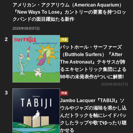
アメリカン・アクアリウム（American Aquarium）
『New Ways To Lose』カントリーの要素を持つロッ
クバンドの面目躍如たる新作
2026年08月07日
洋楽
バットホール・サーファーズ
（Butthole Surfers）『After
The Astronaut』テキサスが誇
るエキセントリック集団による
98年の未発表作がついに解禁!
2026年08月07日
邦楽
Jambo Lacquer『TABIJI』ソ
ウルやジャズの滋味を溶かし込
んだトラックを軸にレイドバッ
クしたラップや歌でゆったり聴
かせる