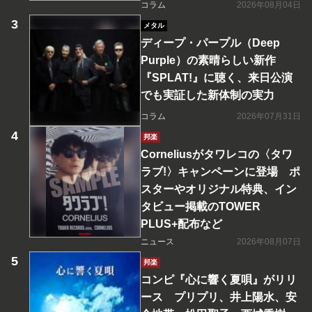
コラム
2026年08月04日
メタル
ディープ・パープル（Deep
Purple）の素晴らしい新作
『SPLAT!』に聴く、来日公演
でも実証した新体制の実力
コラム
2026年07月31日
邦楽
Corneliusがタワレコの〈タワ
ラブ!〉キャンペーンに登場 ポ
スターやオリジナル特典、イン
タビュー掲載のTOWER
PLUS+配布など
ニュース
2026年08月07日
邦楽
コンピ『心に響く夏唄』がリリ
ース プリプリ、井上陽水、安