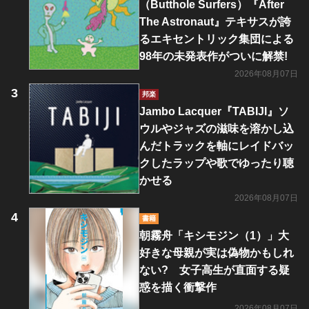
（Butthole Surfers）『After
The Astronaut』テキサスが誇
るエキセントリック集団による
98年の未発表作がついに解禁!
2026年08月07日
邦楽
Jambo Lacquer『TABIJI』ソ
ウルやジャズの滋味を溶かし込
んだトラックを軸にレイドバッ
クしたラップや歌でゆったり聴
かせる
2026年08月07日
書籍
朝霧舟「キシモジン（1）」大
好きな母親が実は偽物かもしれ
ない? 女子高生が直面する疑
惑を描く衝撃作
2026年08月07日