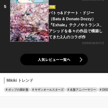
洋楽
バトゥ&ドナート・ドジー
（Batu & Donato Dozzy）
『Exhale』テクノやトランス、
アシッドを各々の作品で構築し
てきた2人のコラボ作
2026年08月07日
人気レビュー一覧へ
Mikiki トレンド
# ポップの羅針盤
# サザンオールスターズ
# 名盤アニバーサリー
# DE