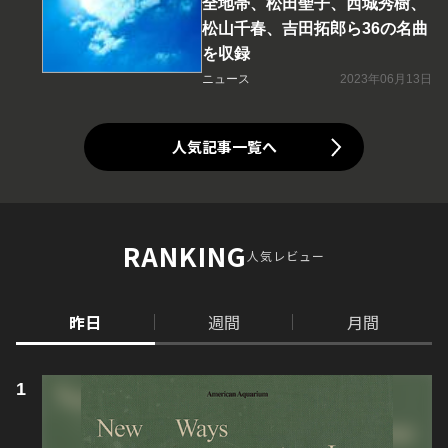
全地帯、松田聖子、西城秀樹、
松山千春、吉田拓郎ら36の名曲
を収録
ニュース
2023年06月13日
人気記事一覧へ
RANKING
人気レビュー
昨日
週間
月間