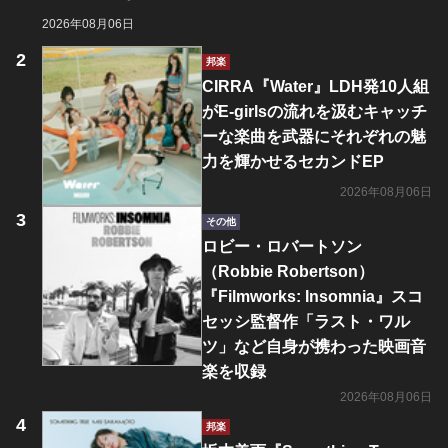
2026年08月06日
邦楽
CIRRA『Water』LDH発10人組
がE-girlsの流れを汲むキャッチ
ーな楽曲を武器にそれぞれの魅
力を輝かせるセカンドEP
2026年08月06日
その他
ロビー・ロバートソン
（Robbie Robertson）
『Filmworks: Insomnia』スコ
セッシ監督作「ラスト・ワル
ツ」など自身が携わった映画音
楽を収録
2026年08月06日
邦楽