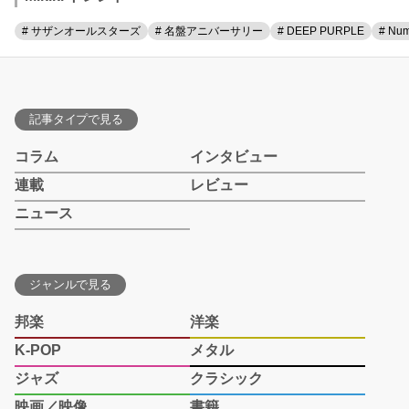
# サザンオールスターズ
# 名盤アニバーサリー
# DEEP PURPLE
# Num
記事タイプで見る
コラム
インタビュー
連載
レビュー
ニュース
ジャンルで見る
邦楽
洋楽
K-POP
メタル
ジャズ
クラシック
映画／映像
書籍