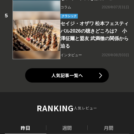
コラム
2026年07月31日
クラシック
セイジ・オザワ 松本フェスティ
バル2026の聴きどころは? 小
澤征爾と盟友 武満徹の関係から
迫る
インタビュー
2026年08月03日
人気記事一覧へ
RANKING
人気レビュー
昨日
週間
月間