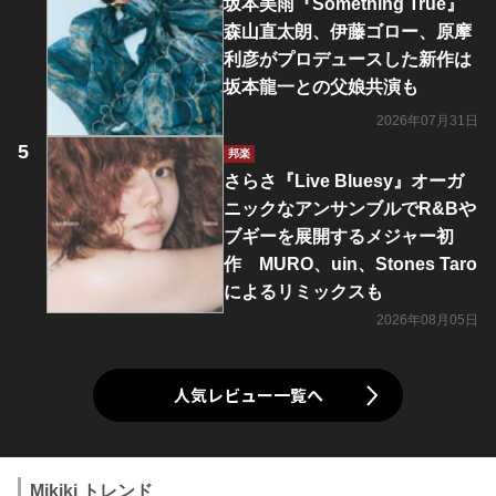
坂本美雨『Something True』
森山直太朗、伊藤ゴロー、原摩
利彦がプロデュースした新作は
坂本龍一との父娘共演も
2026年07月31日
邦楽
さらさ『Live Bluesy』オーガ
ニックなアンサンブルでR&Bや
ブギーを展開するメジャー初
作 MURO、uin、Stones Taro
によるリミックスも
2026年08月05日
人気レビュー一覧へ
Mikiki トレンド