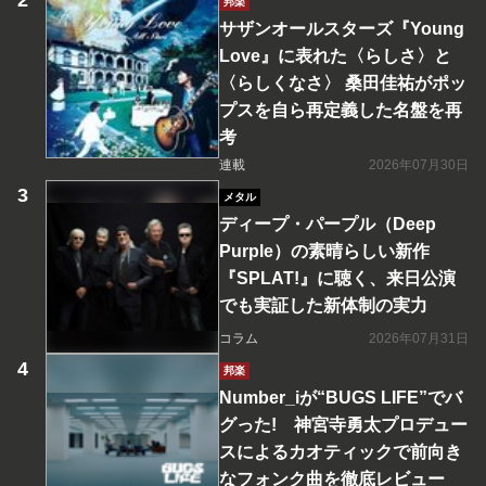
邦楽
サザンオールスターズ『Young
Love』に表れた〈らしさ〉と
〈らしくなさ〉 桑田佳祐がポッ
プスを自ら再定義した名盤を再
考
連載
2026年07月30日
メタル
ディープ・パープル（Deep
Purple）の素晴らしい新作
『SPLAT!』に聴く、来日公演
でも実証した新体制の実力
コラム
2026年07月31日
邦楽
Number_iが“BUGS LIFE”でバ
グった! 神宮寺勇太プロデュー
スによるカオティックで前向き
なフォンク曲を徹底レビュー