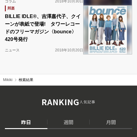
コラム
2018年10月30日
邦楽
BILLIE IDLE®、吉澤嘉代子、クイ
ーンが表紙で登場! タワーレコー
ドのフリーマガジン〈bounce〉
420号発行
ニュース
2018年10月20日
Mikiki
検索結果
RANKING
人気記事
昨日
週間
月間