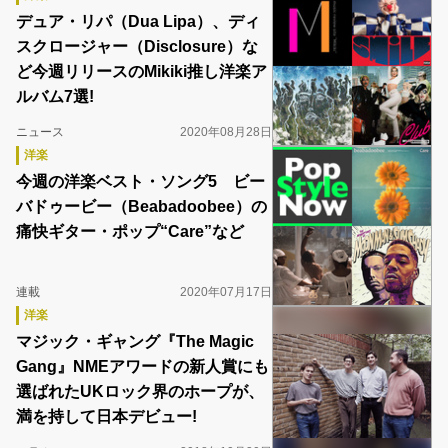
デュア・リパ（Dua Lipa）、ディ
スクロージャー（Disclosure）な
ど今週リリースのMikiki推し洋楽ア
ルバム7選!
ニュース
2020年08月28日
洋楽
今週の洋楽ベスト・ソング5 ビー
バドゥービー（Beabadoobee）の
痛快ギター・ポップ“Care”など
連載
2020年07月17日
洋楽
マジック・ギャング『The Magic
Gang』NMEアワードの新人賞にも
選ばれたUKロック界のホープが、
満を持して日本デビュー!