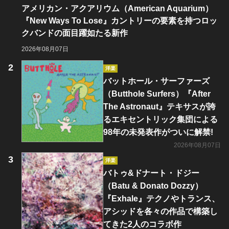
アメリカン・アクアリウム（American Aquarium）
『New Ways To Lose』カントリーの要素を持つロッ
クバンドの面目躍如たる新作
2026年08月07日
洋楽
バットホール・サーファーズ
（Butthole Surfers）『After
The Astronaut』テキサスが誇
るエキセントリック集団による
98年の未発表作がついに解禁!
2026年08月07日
洋楽
バトゥ&ドナート・ドジー
（Batu & Donato Dozzy）
『Exhale』テクノやトランス、
アシッドを各々の作品で構築し
てきた2人のコラボ作