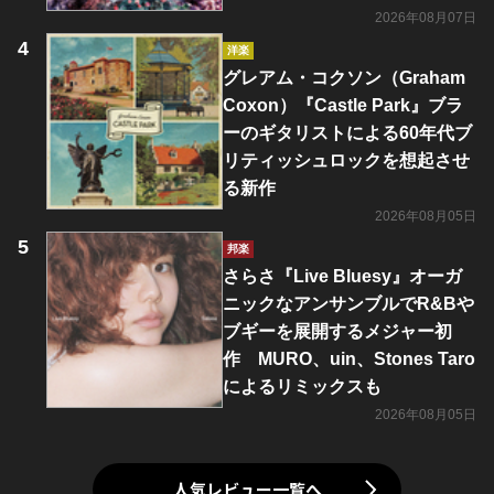
2026年08月07日
洋楽
グレアム・コクソン（Graham
Coxon）『Castle Park』ブラ
ーのギタリストによる60年代ブ
リティッシュロックを想起させ
る新作
2026年08月05日
邦楽
さらさ『Live Bluesy』オーガ
ニックなアンサンブルでR&Bや
ブギーを展開するメジャー初
作 MURO、uin、Stones Taro
によるリミックスも
2026年08月05日
人気レビュー一覧へ