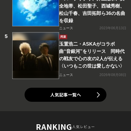
全地帯、松田聖子、西城秀樹、
松山千春、吉田拓郎ら36の名曲
を収録
ニュース
2023年06月13日
邦楽
玉置浩二・ASKAがコラボ
曲“音銀河”をリリース 同時代
の戦友で心の友の2人が伝える
〈いつもこの世は愛しかない〉
ニュース
2026年08月08日
人気記事一覧へ
RANKING
人気レビュー