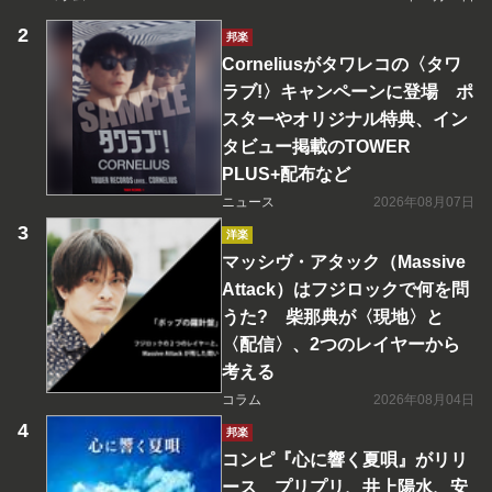
邦楽
Corneliusがタワレコの〈タワ
ラブ!〉キャンペーンに登場 ポ
スターやオリジナル特典、イン
タビュー掲載のTOWER
PLUS+配布など
ニュース
2026年08月07日
洋楽
マッシヴ・アタック（Massive
Attack）はフジロックで何を問
うた? 柴那典が〈現地〉と
〈配信〉、2つのレイヤーから
考える
コラム
2026年08月04日
邦楽
コンピ『心に響く夏唄』がリリ
ース プリプリ、井上陽水、安