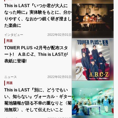
This is LAST『いつか君が大人に
なった時に』実体験をもとに、分か
りやすく、なおかつ鋭く研ぎ澄まし
た楽曲に
インタビュー
2022年02月01日
邦楽
TOWER PLUS +2月号が配布スタ
ート! A.B.C-Z、This is LASTが
表紙に登場!
ニュース
2022年02月01日
邦楽
This is LAST『別に、どうでもい
い、知らない』ヴォーカル・ギター
菊池陽報が語る不幸の重なりと〈菊
池無双〉、そして伝えたいこと