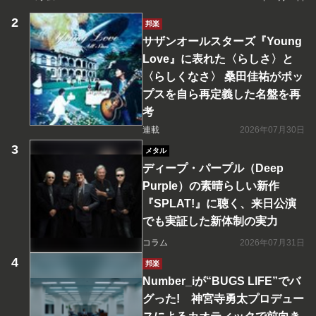
邦楽
サザンオールスターズ『Young
Love』に表れた〈らしさ〉と
〈らしくなさ〉 桑田佳祐がポッ
プスを自ら再定義した名盤を再
考
連載
2026年07月30日
メタル
ディープ・パープル（Deep
Purple）の素晴らしい新作
『SPLAT!』に聴く、来日公演
でも実証した新体制の実力
コラム
2026年07月31日
邦楽
Number_iが“BUGS LIFE”でバ
グった! 神宮寺勇太プロデュー