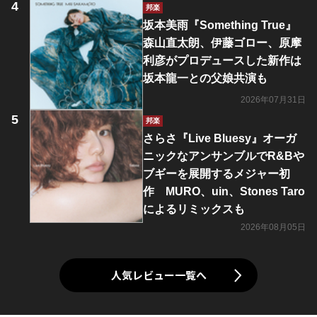
邦楽
坂本美雨『Something True』
森山直太朗、伊藤ゴロー、原摩
利彦がプロデュースした新作は
坂本龍一との父娘共演も
2026年07月31日
邦楽
さらさ『Live Bluesy』オーガ
ニックなアンサンブルでR&Bや
ブギーを展開するメジャー初
作 MURO、uin、Stones Taro
によるリミックスも
2026年08月05日
人気レビュー一覧へ