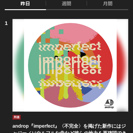
昨日
週間
月間
邦楽
androp『imperfect』〈不完全〉を掲げた新作にはジ