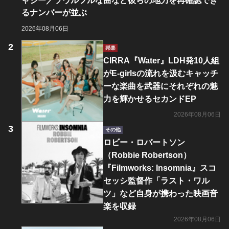
ャジー／ソウルフルな曲など彼らの地力を再確認でき
るナンバーが並ぶ
2026年08月06日
邦楽
CIRRA『Water』LDH発10人組
がE-girlsの流れを汲むキャッチ
ーな楽曲を武器にそれぞれの魅
力を輝かせるセカンドEP
2026年08月06日
その他
ロビー・ロバートソン
（Robbie Robertson）
『Filmworks: Insomnia』スコ
セッシ監督作「ラスト・ワル
ツ」など自身が携わった映画音
楽を収録
2026年08月06日