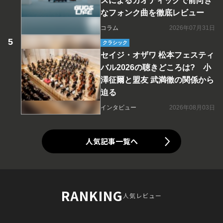
スによるカオティックで前向き
なフォンク曲を徹底レビュー
コラム
2026年07月31日
クラシック
セイジ・オザワ 松本フェスティ
バル2026の聴きどころは? 小
澤征爾と盟友 武満徹の関係から
迫る
インタビュー
2026年08月03日
人気記事一覧へ
RANKING
人気レビュー