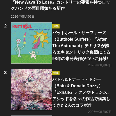
『New Ways To Lose』カントリーの要素を持つロッ
クバンドの面目躍如たる新作
2026年08月07日
洋楽
バットホール・サーファーズ
（Butthole Surfers）『After
The Astronaut』テキサスが誇
るエキセントリック集団による
98年の未発表作がついに解禁!
2026年08月07日
洋楽
バトゥ&ドナート・ドジー
（Batu & Donato Dozzy）
『Exhale』テクノやトランス、
アシッドを各々の作品で構築し
てきた2人のコラボ作
2026年08月07日