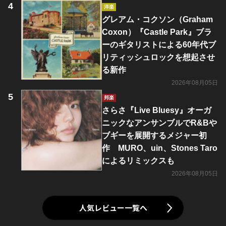
洋楽
グレアム・コクソン（Graham
Coxon）『Castle Park』ブラ
ーのギタリストによる60年代ブ
リティッシュロックを想起させ
る新作
2026年08月05日
邦楽
さらさ『Live Bluesy』オーガ
ニックなアンサンブルでR&Bや
ブギーを展開するメジャー初
作 MURO、uin、Stones Taro
によるリミックスも
2026年08月05日
人気レビュー一覧へ