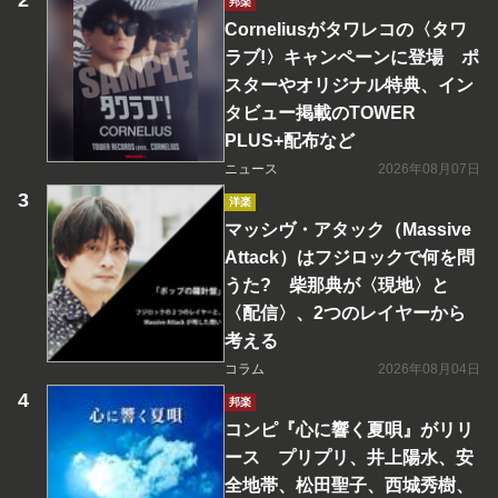
邦楽
Corneliusがタワレコの〈タワ
ラブ!〉キャンペーンに登場 ポ
スターやオリジナル特典、イン
タビュー掲載のTOWER
PLUS+配布など
ニュース
2026年08月07日
洋楽
マッシヴ・アタック（Massive
Attack）はフジロックで何を問
うた? 柴那典が〈現地〉と
〈配信〉、2つのレイヤーから
考える
コラム
2026年08月04日
邦楽
コンピ『心に響く夏唄』がリリ
ース プリプリ、井上陽水、安
全地帯、松田聖子、西城秀樹、