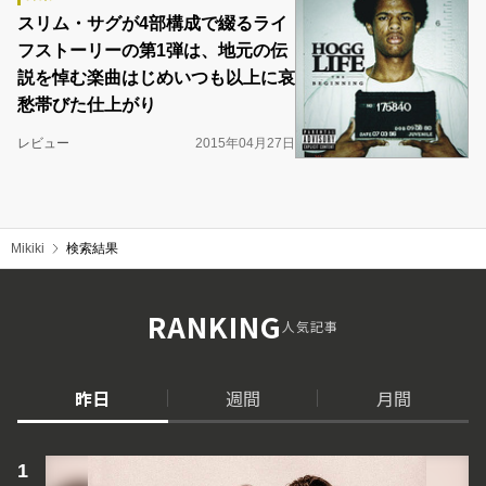
スリム・サグが4部構成で綴るライ
フストーリーの第1弾は、地元の伝
説を悼む楽曲はじめいつも以上に哀
愁帯びた仕上がり
レビュー
2015年04月27日
Mikiki
検索結果
RANKING
人気記事
昨日
週間
月間