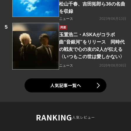
松山千春、吉田拓郎ら36の名曲
を収録
ニュース
2023年06月13日
邦楽
玉置浩二・ASKAがコラボ
曲“音銀河”をリリース 同時代
の戦友で心の友の2人が伝える
〈いつもこの世は愛しかない〉
ニュース
2026年08月08日
人気記事一覧へ
RANKING
人気レビュー