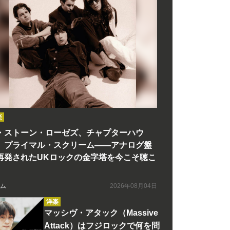
楽
・ストーン・ローゼズ、チャプターハウ
、プライマル・スクリーム――アナログ盤
再発されたUKロックの金字塔を今こそ聴こ
ム
2026年08月04日
洋楽
マッシヴ・アタック（Massive
Attack）はフジロックで何を問