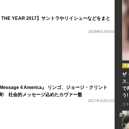
F THE YEAR 2017】サントラやリイシューなどをまと
2018年01月05日
洋
ザ
ス
: Message 4 America』 リンゴ、ジョージ・クリント
で
演! 社会的メッセージ込めたカヴァー盤
う!
2017年10月12日
コラ