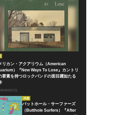
楽
メリカン・アクアリウム（American
uarium）『New Ways To Lose』カントリ
の要素を持つロックバンドの面目躍如たる
作
26年08月07日
洋楽
バットホール・サーファーズ
（Butthole Surfers）『After