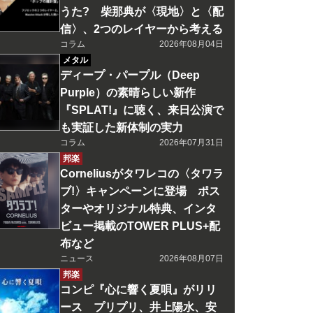
うた? 柴那典が〈現地〉と〈配
信〉、2つのレイヤーから考える
コラム
2026年08月04日
メタル
ディープ・パープル（Deep
Purple）の素晴らしい新作
『SPLAT!』に聴く、来日公演で
も実証した新体制の実力
コラム
2026年07月31日
邦楽
Corneliusがタワレコの〈タワラ
ブ!〉キャンペーンに登場 ポス
ターやオリジナル特典、インタ
ビュー掲載のTOWER PLUS+配
布など
ニュース
2026年08月07日
邦楽
コンピ『心に響く夏唄』がリリ
ース プリプリ、井上陽水、安