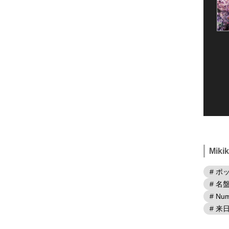
Mik
# ポ
# 名
# Num
# 来