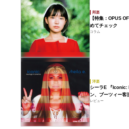
邦楽
【特集：OPUS O
めてチェック
コラム
洋楽
シーラE 『Iconic
ン、ブーツィー客
レビュー