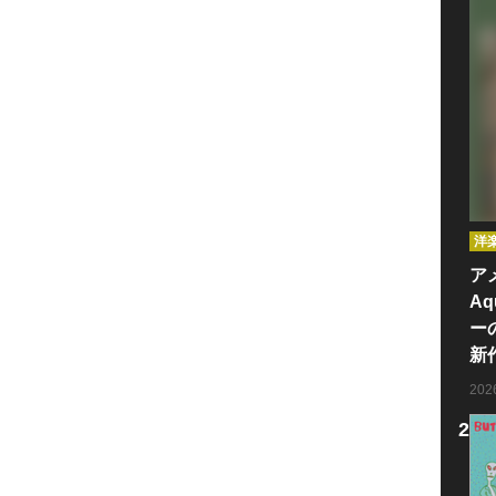
洋
ア
Aq
ー
新
20