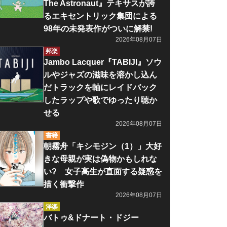
The Astronaut』テキサスが誇
るエキセントリック集団による
98年の未発表作がついに解禁!
2026年08月07日
邦楽
Jambo Lacquer『TABIJI』ソウ
ルやジャズの滋味を溶かし込ん
だトラックを軸にレイドバック
したラップや歌でゆったり聴か
せる
2026年08月07日
書籍
朝霧舟「キシモジン（1）」大好
きな母親が実は偽物かもしれな
い? 女子高生が直面する疑惑を
描く衝撃作
2026年08月07日
洋楽
バトゥ&ドナート・ドジー