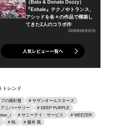
（Batu & Donato Dozzy）
『Exhale』テクノやトランス、
アシッドを各々の作品で構築し
てきた2人のコラボ作
2026年08月07日
人気レビュー一覧へ
iki トレンド
ップの羅針盤
# サザンオールスターズ
盤アニバーサリー
# DEEP PURPLE
ber_i
# サニーデイ・サービス
# WEEZER
日
# BL
# 藤井 風