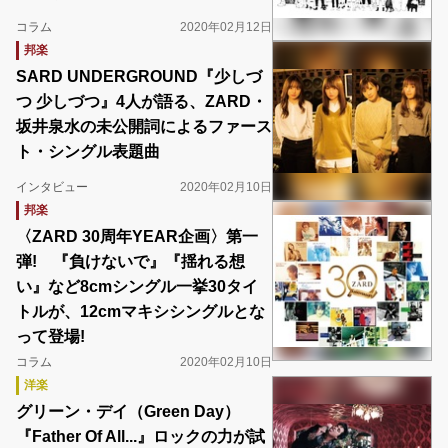
コラム
2020年02月12日
邦楽
SARD UNDERGROUND『少しづ
つ 少しづつ』4人が語る、ZARD・
坂井泉水の未公開詞によるファース
ト・シングル表題曲
インタビュー
2020年02月10日
邦楽
〈ZARD 30周年YEAR企画〉第一
弾! 『負けないで』『揺れる想
い』など8cmシングル一挙30タイ
トルが、12cmマキシシングルとな
って登場!
コラム
2020年02月10日
洋楽
グリーン・デイ（Green Day）
『Father Of All...』ロックの力が試