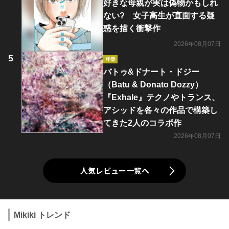
好きな母親が実は偽物かもしれ
ない? 女子高生が直面する疑
惑を描く衝撃作
2026年08月07日
洋楽
バトゥ&ドナート・ドジー
（Batu & Donato Dozzy）
『Exhale』テクノやトランス、
アシッドを各々の作品で構築し
てきた2人のコラボ作
2026年08月07日
人気レビュー一覧へ
Mikiki トレンド