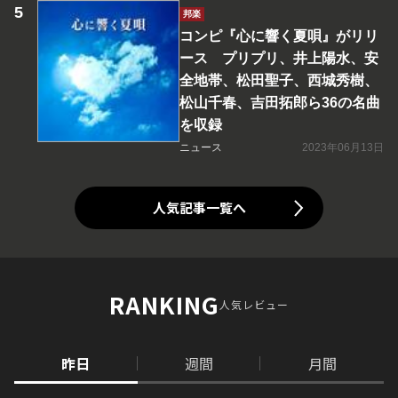
邦楽
コンピ『心に響く夏唄』がリリ
ース プリプリ、井上陽水、安
全地帯、松田聖子、西城秀樹、
松山千春、吉田拓郎ら36の名曲
を収録
ニュース
2023年06月13日
人気記事一覧へ
RANKING
人気レビュー
昨日
週間
月間