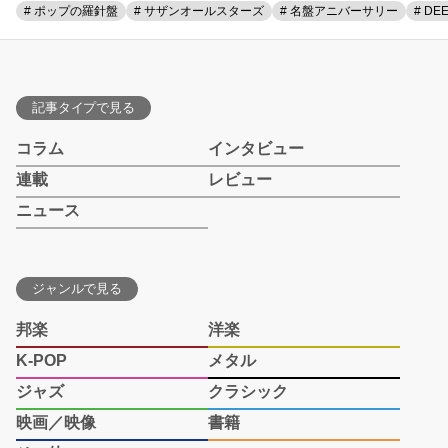
# ポップの羅針盤
# サザンオールスターズ
# 名盤アニバーサリー
# DE
記事タイプで見る
コラム
インタビュー
連載
レビュー
ニュース
ジャンルで見る
邦楽
洋楽
K-POP
メタル
ジャズ
クラシック
映画／映像
書籍