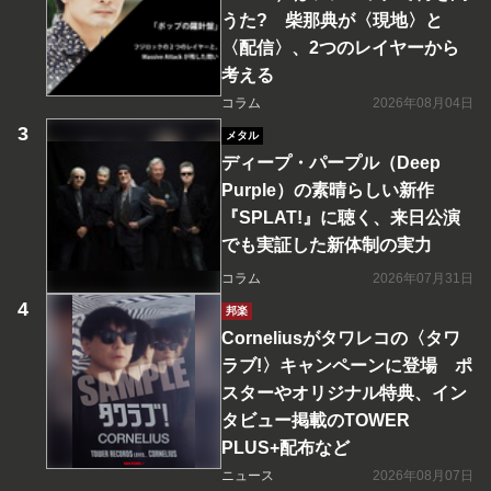
うた? 柴那典が〈現地〉と
〈配信〉、2つのレイヤーから
考える
コラム
2026年08月04日
メタル
ディープ・パープル（Deep
Purple）の素晴らしい新作
『SPLAT!』に聴く、来日公演
でも実証した新体制の実力
コラム
2026年07月31日
邦楽
Corneliusがタワレコの〈タワ
ラブ!〉キャンペーンに登場 ポ
スターやオリジナル特典、イン
タビュー掲載のTOWER
PLUS+配布など
ニュース
2026年08月07日