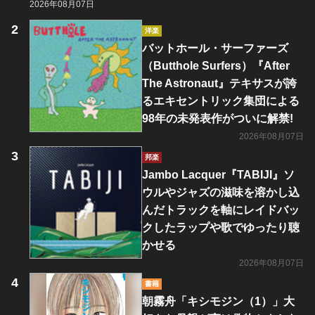
2026年08月07日
洋楽
バットホール・サーファーズ
（Butthole Surfers）『After
The Astronaut』テキサスが誇
るエキセントリック集団による
98年の未発表作がついに解禁!
2026年08月07日
邦楽
Jambo Lacquer『TABIJI』ソ
ウルやジャズの滋味を溶かし込
んだトラックを軸にレイドバッ
クしたラップや歌でゆったり聴
かせる
2026年08月07日
書籍
朝霧舟「キシモジン（1）」大