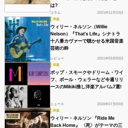
は?
コラム
2021年12月23日
洋楽
ウィリー・ネルソン（Willie
Nelson）『That's Life』シナトラ
十八番カヴァーで聴かせる米国音楽
芸術の粋
レビュー
2021年03月03日
洋楽
ポップ・スモークやドリーム・ワイ
フ、ポール・ウェラーなど今週リリ
ースのMikiki推し洋楽アルバム7選!
ニュース
2020年07月03日
洋楽
ウィリー・ネルソン 『Ride Me
Back Home』 〈死〉がテーマの三