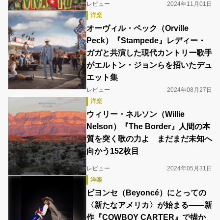
レビュー
2024年11月01日
洋楽
オーヴィル・ペック（Orville
Peck）『Stampede』レディー・
ガガと共演した現代カントリー歌手
がエルトン・ジョンらを招いたデュ
エット集
レビュー
2024年08月27日
洋楽
ウィリー・ネルソン（Willie
Nelson）『The Border』人間の本
質を突く歌の力よ まだまだ未知へ
向かう152枚目
レビュー
2024年05月31日
洋楽
ビヨンセ（Beyoncé）にとっての
〈新たなアメリカ〉が始まる――新
作『COWBOY CARTER』で描か