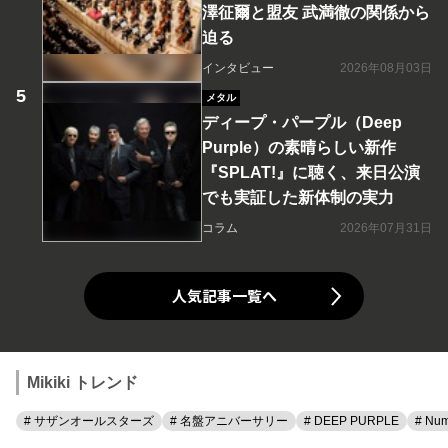
澤征爾と盟友 武満徹の関係から
迫る
インタビュー
2026年08月03日
メタル
ディープ・パープル（Deep
Purple）の素晴らしい新作
『SPLAT!』に聴く、来日公演
でも実証した新体制の実力
コラム
2026年07月31日
人気記事一覧へ
Mikiki トレンド
# サザンオールスターズ
# 名盤アニバーサリー
# DEEP PURPLE
# Num