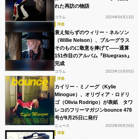
れた再訪の物語
コラム
2024年04月13日
洋楽
衰え知らずのウィリー・ネルソン
（Willie Nelson）、ブルーグラス
そのものに敬意を捧げて――通算
151作目のアルバム『Bluegrass』
完成
コラム
2023年10月05日
洋楽
カイリー・ミノーグ（Kylie
Minogue）、オリヴィア・ロドリ
ゴ（Olivia Rodrigo）が表紙 タワ
レコのフリーマガジンbounce 478
号が9月25日に発行
ニュース
2023年09月20日
洋楽