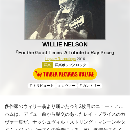
WILLIE NELSON
『For the Good Times: A Tribute to Ray Price』
Legacy Recordings
2016
洋楽
洋楽ポップ／ロック
# トリビュート
# カヴァー
# カントリー
多作家のウィリー翁より届いた今年2枚目のニュー・アル
バムは、デビュー前から親交のあった
レイ・プライス
のカ
ヴァー集だ。
ナッシュヴィル・ストリング・マシーン
や
タ
イム・ジャンパーズ
らの演奏による、50～60年代スタイ