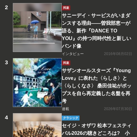
邦楽
サニーデイ・サービスがいまダ
ンスする理由――曽我部恵一が
語る、新作『DANCE TO
YOU』の持つ同時代性と新しい
バンド像
インタビュー
2016年08月02日
邦楽
サザンオールスターズ『Young
Love』に表れた〈らしさ〉と
〈らしくなさ〉 桑田佳祐がポッ
プスを自ら再定義した名盤を再
考
連載
2026年07月30日
クラシック
セイジ・オザワ 松本フェスティ
バル2026の聴きどころは? 小