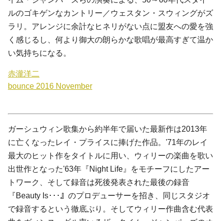
ルのゴキゲンなカントリー／ウェスタン・スウィングがズ
ラリ。アレンジに余計なヒネリがない点に盟友への愛を強
く感じるし、何より御大の朗らかな歌唱が最高すぎて温か
い気持ちになる。
赤瀧洋二
bounce
2016 November
ガーシュウィン歌集から約半年で届いた最新作は2013年
に亡くなったレイ・プライスに捧げた作品。'71年のレイ
最大のヒット作をタイトルに用い、ウィリーの楽曲を歌い
出世作となった'63年『Night Life』をモチーフにしたアー
トワーク、そして録音は死後発表された最後の録音
『Beauty Is･･･』のプロデューサーを招き、同じスタジオ
で録音するという徹底ぶり。そしてウィリー作曲含む代表