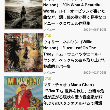
Nelson）『Oh What A Beautiful
World』ロイ・オービソンが書いた
曲など、燻し銀の歌が輝く見事なロ
ドニー・クロウェル作品集
レビュー
2025年06月10日
洋楽
ウィリー・ネルソン（Willie
Nelson）『Last Leaf On The
Tree』トム・ウェイツやニール・
ヤング、ベックらの曲を取り上げた
魅惑的カバー集
レビュー
2025年01月06日
洋楽
マヌ・チャオ（Manu Chao）
『Viva Tu』世界を旅し、分断や危
機が広がる現状を憂う音楽家が17
年ぶりのスタジオアルバムで帰還