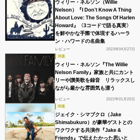
ウィリー・ネルソン（Willie
Nelson）『I Don’t Know A Thing
About Love: The Songs Of Harlen
Howard』〈3コードで語る真実〉
を鮮やかな手際で体現するハーラ
ン・ハワードの名曲集
レビュー
2023年04月27日
洋楽
ウィリー・ネルソン『The Willie
Nelson Family』家族と共にカント
リーや讃美歌を録音 リラックスし
ながら厳かな雰囲気も漂う
レビュー
2022年01月20日
洋楽
ジェイク・シマブクロ（Jake
Shimabukuro）が豪華ゲストとの
ワクワクする共演作『Jake &
Friends』で伝えたかった思いと