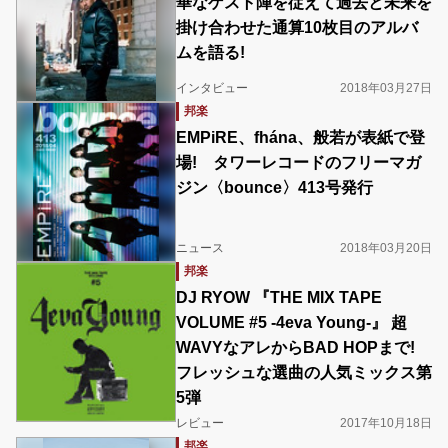
華なゲスト陣を従えて過去と未来を
掛け合わせた通算10枚目のアルバ
ムを語る!
インタビュー
2018年03月27日
邦楽
EMPiRE、fhána、般若が表紙で登
場! タワーレコードのフリーマガ
ジン〈bounce〉413号発行
ニュース
2018年03月20日
邦楽
DJ RYOW 『THE MIX TAPE
VOLUME #5 -4eva Young-』 超
WAVYなアレからBAD HOPまで!
フレッシュな選曲の人気ミックス第
5弾
レビュー
2017年10月18日
邦楽