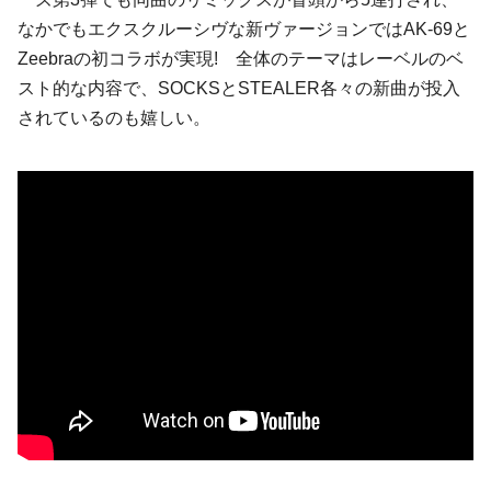
なかでもエクスクルーシヴな新ヴァージョンでは
AK-69
と
Zeebra
の初コラボが実現! 全体のテーマはレーベルのベ
スト的な内容で、
SOCKS
と
STEALER
各々の新曲が投入
されているのも嬉しい。