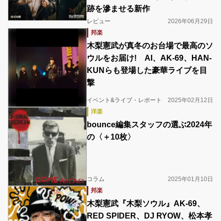
跡を滲ませる新作
レビュー
2026年06月29日
邦楽
木梨憲武が真冬のお台場で最高のソ
ウルをお届け! AI、AK-69、HAN-
KUNらも登場した豪華ライブを目
撃
イベント&ライブ・レポート
2025年02月12日
洋楽
bounce編集スタッフの選ぶ2024年
の〈＋10枚〉
コラム
2025年01月10日
邦楽
木梨憲武『木梨ソウル』AK-69、
RED SPIDER、DJ RYOW、松本孝