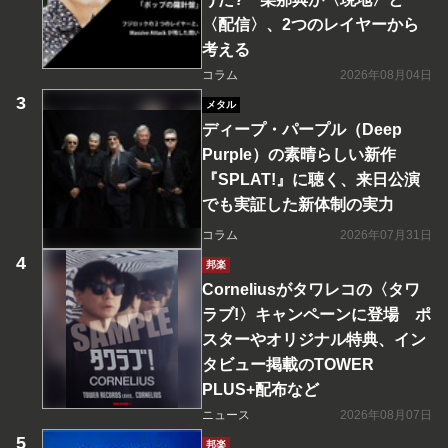
〈配信〉、2つのレイヤーから
考える
コラム
2026年08月04日
メタル
ディープ・パープル（Deep
Purple）の素晴らしい新作
『SPLAT!』に聴く、来日公演
でも実証した新体制の実力
コラム
2026年07月31日
邦楽
Corneliusがタワレコの〈タワ
ラブ!〉キャンペーンに登場 ポ
スターやオリジナル特典、イン
タビュー掲載のTOWER
PLUS+配布など
ニュース
2026年08月07日
邦楽