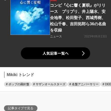
コンピ『心に響く夏唄』がリリ
ース プリプリ、井上陽水、安
全地帯、松田聖子、西城秀樹、
松山千春、吉田拓郎ら36の名曲
を収録
ニュース
2023年06月13日
人気記事一覧へ
Mikiki トレンド
# ポップの羅針盤
# サザンオールスターズ
# 名盤アニバーサリー
# DE
記事タイプで見る