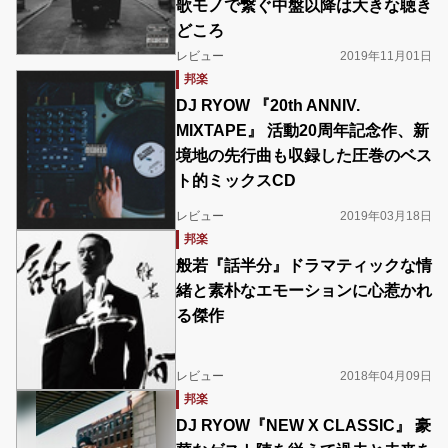
歌モノで繋ぐ中盤以降は大きな聴き
どころ
レビュー
2019年11月01日
邦楽
DJ RYOW 『20th ANNIV.
MIXTAPE』 活動20周年記念作、新
境地の先行曲も収録した圧巻のベス
ト的ミックスCD
レビュー
2019年03月18日
邦楽
般若『話半分』ドラマティックな情
緒と素朴なエモーションに心惹かれ
る傑作
レビュー
2018年04月09日
邦楽
DJ RYOW『NEW X CLASSIC』 豪