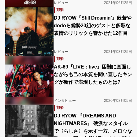
レビュー
2021年06月25日
邦楽
DJ RYOW『Still Dreamin'』般若や
dodoら総勢20組のゲストと多彩な
表情のリリックを響かせた12作目
レビュー
2021年03月25日
邦楽
AK-69『LIVE：live』困難に直面し
ながらも己の本質を問い直したキン
グが新作で表現したものとは?
インタビュー
2020年08月05日
邦楽
DJ RYOW 『DREAMS AND
NIGHTMARES』 硬派なスタイル
で〈らしさ〉を示す一方、メロウな