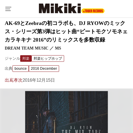
AK-69とZeebraの初コラボも、DJ RYOWのミック
ス・シリーズ第3弾はヒット曲“ビートモクソモネェ
カラキキナ 2016”のリミックスを多数収録
DREAM TEAM MUSIC ／ MS
ジャンル
邦楽
邦楽ヒップホップ
出典
bounce
2016 December
出嶌孝次
2016年12月15日