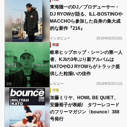
東海随一のDJ／プロデューサー・
DJ RYOWが語る、ILL-BOSTINOや
MACCHOら参加した自身の集大成
的な新作『216』
インタビュー
2016年03月23日
邦楽
岐阜ヒップホップ・シーンの第一人
者、KJIの3年ぶり新アルバムは
NATOやDJ RYOWらがトラック提
供した粒揃いの佳作
レビュー
2016年03月11日
洋楽
加藤ミリヤ、HOWL BE QUIET、
安藤裕子が表紙! タワーレコード
のフリーマガジン〈bounce〉388
号発行