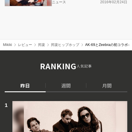
ニュース
2016年02月24日
Mikiki
レビュー
邦楽
邦楽ヒップホップ
AK-69とZeebraの初コ
RANKING
人気記事
昨日
週間
月間