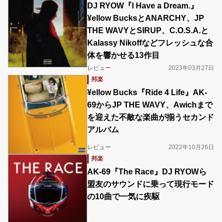
DJ RYOW『I Have a Dream.』
¥ellow BucksとANARCHY、JP
THE WAVYとSIRUP、C.O.S.A.と
Kalassy Nikoffなどフレッシュな合
体を響かせる13作目
レビュー
2023年03月27日
邦楽
¥ellow Bucks『Ride 4 Life』AK-
69からJP THE WAVY、Awichまで
を迎えた不敵な楽曲が揃うセカンド
アルバム
レビュー
2022年10月26日
邦楽
AK-69『The Race』DJ RYOWら
盟友のサウンドに乗って現行モード
の10曲で一気に疾駆