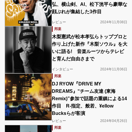
弘、横山剣、AI、松下洸平ら豪華な
顔ぶれが集結した3作目
レビュー
2024年11月08日
邦楽
木梨憲武が松本孝弘らトッププロと
作り上げた新作『木梨ソウル』を大
いに語る! 音楽ルーツからテレビ
と育んだ自由さまで
インタビュー
2024年11月06日
邦楽
DJ RYOW『DRIVE MY
DREAMS』“チーム友達 (東海
Remix)”参加で話題の重鎮による14
作目 R-指定、般若、¥ellow
Bucksらが客演
レビュー
2024年04月26日
邦楽