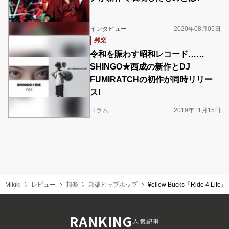
インタビュー
2020年08月05日
邦楽
令和を賑わす昭和レコード……
SHINGO★西成の新作とDJ
FUMIRATCHの初作が同時リリー
ス!
コラム
2019年11月15日
Mikiki
レビュー
邦楽
邦楽ヒップホップ
¥ellow Bucks『Ride 
RANKING
人気記事