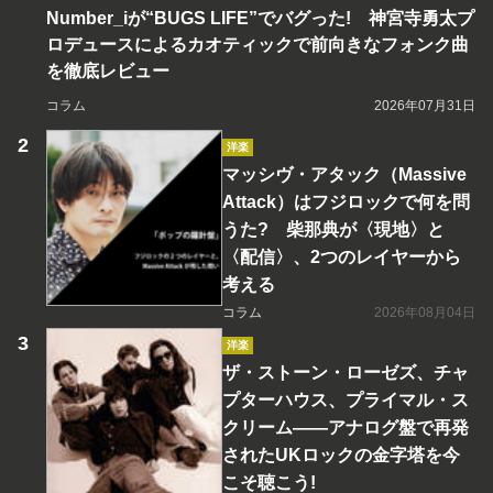
Number_iが“BUGS LIFE”でバグった! 神宮寺勇太プ
ロデュースによるカオティックで前向きなフォンク曲
を徹底レビュー
コラム
2026年07月31日
洋楽
マッシヴ・アタック（Massive
Attack）はフジロックで何を問
うた? 柴那典が〈現地〉と
〈配信〉、2つのレイヤーから
考える
コラム
2026年08月04日
洋楽
ザ・ストーン・ローゼズ、チャ
プターハウス、プライマル・ス
クリーム――アナログ盤で再発
されたUKロックの金字塔を今
こそ聴こう!