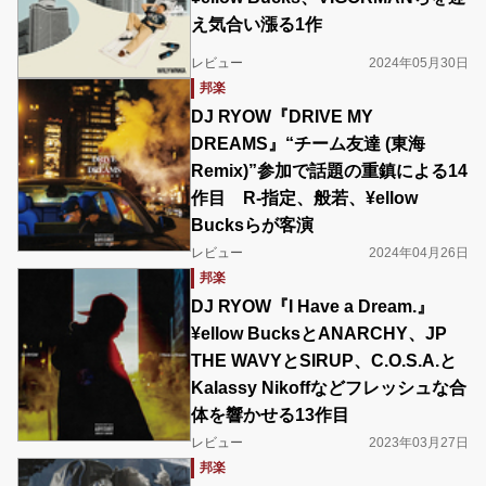
え気合い漲る1作
レビュー
2024年05月30日
邦楽
DJ RYOW『DRIVE MY
DREAMS』“チーム友達 (東海
Remix)”参加で話題の重鎮による14
作目 R-指定、般若、¥ellow
Bucksらが客演
レビュー
2024年04月26日
邦楽
DJ RYOW『I Have a Dream.』
¥ellow BucksとANARCHY、JP
THE WAVYとSIRUP、C.O.S.A.と
Kalassy Nikoffなどフレッシュな合
体を響かせる13作目
レビュー
2023年03月27日
邦楽