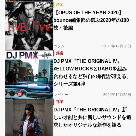
洋楽
【OPUS OF THE YEAR 2020】
bounce編集部の選ぶ2020年の100
枚・後編
コラム
2020年12月28日
邦楽
DJ PMX『THE ORIGINAL IV』
¥ELLOW BUCKSとDABOを組み
合わせるなど独自の采配が冴える、
シリーズ第4弾
レビュー
2020年12月24日
邦楽
DJ PMX『THE ORIGINAL IV』新
しい才能と共に新しいサウンドを追
求したオリジナルな新作を語る