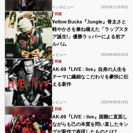
インタビュー
2020年11月30日
邦楽
¥ellow Bucks『Jungle』骨太さと
軽やかさを兼ね備えた「ラップスタ
ア誕生!」優勝ラッパーによる初ア
ルバム
レビュー
2020年08月25日
邦楽
AK-69『LIVE : live』自身の人生を
テーマに繊細なこだわりを豪快に伝
える新作
レビュー
2020年08月24日
邦楽
AK-69『LIVE：live』困難に直面し
ながらも己の本質を問い直したキン
グが新作で表現したものとは?