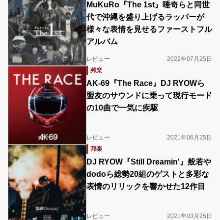
MuKuRo『The 1st』唾奇らと同世
代で沖縄を盛り上げるラッパーが
様々な表情を見せるファーストフル
アルバム
レビュー
2022年07月25日
邦楽
AK-69『The Race』DJ RYOWら
盟友のサウンドに乗って現行モード
の10曲で一気に疾駆
レビュー
2021年06月25日
邦楽
DJ RYOW『Still Dreamin'』般若や
dodoら総勢20組のゲストと多彩な
表情のリリックを響かせた12作目
レビュー
2021年03月25日