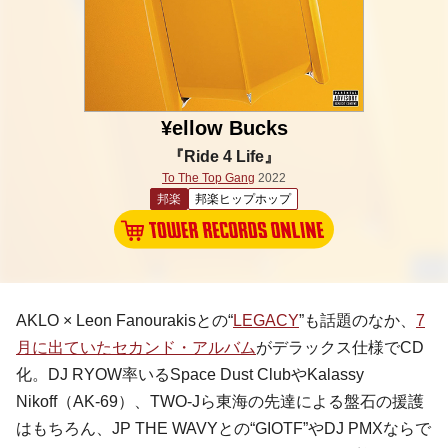
¥ellow Bucks
『Ride 4 Life』
To The Top Gang
2022
邦楽
邦楽ヒップホップ
AKLO × Leon Fanourakisとの“
LEGACY
”も話題のなか、
7
月に出ていたセカンド・アルバム
がデラックス仕様でCD
化。DJ RYOW率いるSpace Dust ClubやKalassy
Nikoff（AK-69）、TWO-Jら東海の先達による盤石の援護
はもちろん、JP THE WAVYとの“GIOTF”やDJ PMXならで