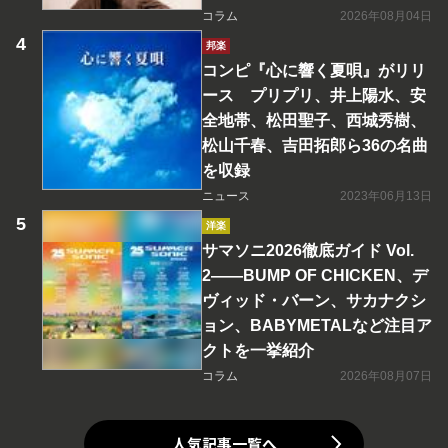
コラム
2026年08月04日
邦楽
コンピ『心に響く夏唄』がリリ
ース プリプリ、井上陽水、安
全地帯、松田聖子、西城秀樹、
松山千春、吉田拓郎ら36の名曲
を収録
ニュース
2023年06月13日
洋楽
サマソニ2026徹底ガイド Vol.
2――BUMP OF CHICKEN、デ
ヴィッド・バーン、サカナクシ
ョン、BABYMETALなど注目ア
クトを一挙紹介
コラム
2026年08月07日
人気記事一覧へ