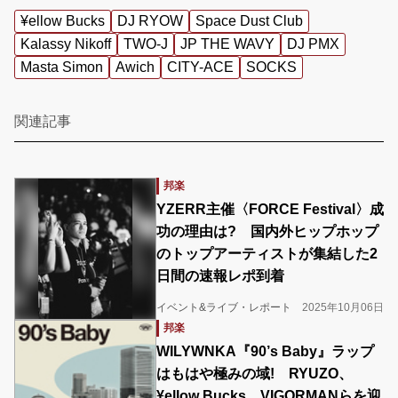
¥ellow Bucks
DJ RYOW
Space Dust Club
Kalassy Nikoff
TWO-J
JP THE WAVY
DJ PMX
Masta Simon
Awich
CITY-ACE
SOCKS
関連記事
邦楽
YZERR主催〈FORCE Festival〉成
功の理由は? 国内外ヒップホップ
のトップアーティストが集結した2
日間の速報レポ到着
イベント&ライブ・レポート
2025年10月06日
邦楽
WILYWNKA『90’s Baby』ラップ
はもはや極みの域! RYUZO、
¥ellow Bucks、VIGORMANらを迎