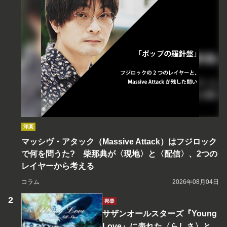
洋楽
マッシヴ・アタック（Massive Attack）はフジロック
で何を問うた? 柴那典が〈現地〉と〈配信〉、2つの
レイヤーから考える
コラム
2026年08月04日
邦楽
サザンオールスターズ『Young
Love』に表れた〈らしさ〉と