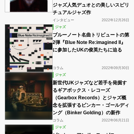
ジャズ人気デュオとの美しいスピリ
チュアルジャズ作
インタビュー
2022年12月26日
ジャズ
ブルーノート名曲トリビュートの第
2弾『Blue Note Re:imagined II』
に参加したUKの俊英たちに迫る
コラム
2022年09月30日
ジャズ
新世代UKジャズなど若手を発掘す
るギアボックス・レコーズ
（Gearbox Records）とジャズ概
念を拡張するビンカー・ゴールディ
ング（Binker Golding）の新作
コラム
2022年06月21日
ジャズ