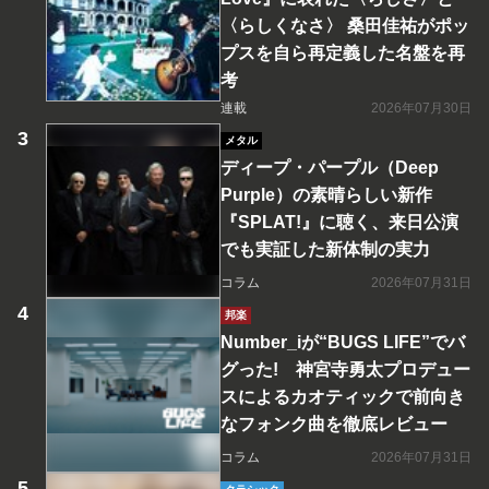
〈らしくなさ〉 桑田佳祐がポッ
プスを自ら再定義した名盤を再
考
連載
2026年07月30日
メタル
ディープ・パープル（Deep
Purple）の素晴らしい新作
『SPLAT!』に聴く、来日公演
でも実証した新体制の実力
コラム
2026年07月31日
邦楽
Number_iが“BUGS LIFE”でバ
グった! 神宮寺勇太プロデュー
スによるカオティックで前向き
なフォンク曲を徹底レビュー
コラム
2026年07月31日