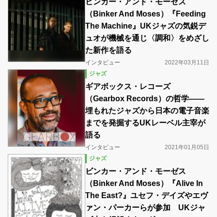
ビンカー・アンド・モーゼス
（Binker And Moses）『Feeding
The Machine』UKジャズの気鋭デ
ュオが機械を通じ〈調和〉をめざし
た新作を語る
インタビュー
2022年03月11日
ジャズ
ギアボックス・レコーズ
（Gearbox Records）の哲学――
埋もれたジャズから日本の電子音楽
までを発掘するUKレーベル主宰が
語る
インタビュー
2021年01月05日
ジャズ
ビンカー・アンド・モーゼス
（Binker And Moses）『Alive In
The East?』ユセフ・デイズやエヴ
ァン・パーカーらが参加 UKジャ