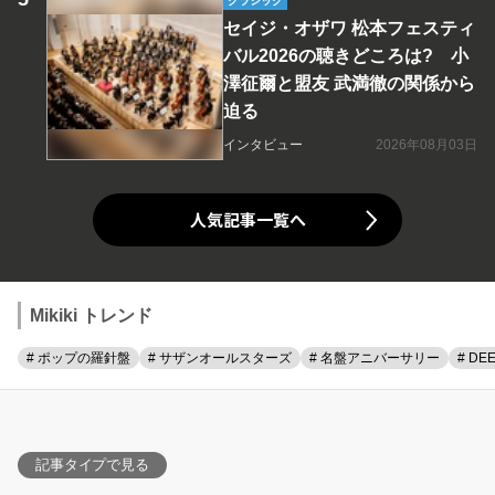
クラシック
セイジ・オザワ 松本フェスティ
バル2026の聴きどころは? 小
澤征爾と盟友 武満徹の関係から
迫る
インタビュー
2026年08月03日
人気記事一覧へ
Mikiki トレンド
# ポップの羅針盤
# サザンオールスターズ
# 名盤アニバーサリー
# DE
記事タイプで見る