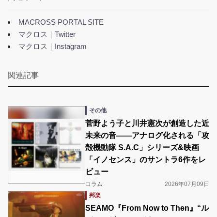
MACROSS PORTAL SITE
マクロス｜Twitter
マクロス｜Instagram
関連記事
その他
菅野よう子と川井憲次が創造した近
未来の音――アナログ化される「攻
殻機動隊 S.A.C」シリーズ&映画
「イノセンス」のサントラ6作をレ
ビュー
コラム
2026年07月09日
邦楽
SEAMO『From Now to Then』“ル