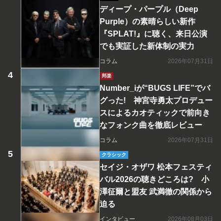
ディープ・パープル（Deep
Purple）の素晴らしい新作
『SPLAT!』に聴く、来日公演
でも実証した新体制の実力
コラム
2026年07月31日
邦楽
Number_iが“BUGS LIFE”でバ
グった! 神宮寺勇太プロデュー
スによるカオティックで前向き
なフォンク曲を徹底レビュー
コラム
2026年07月31日
クラシック
セイジ・オザワ 松本フェスティ
バル2026の聴きどころは? 小
澤征爾と盟友 武満徹の関係から
迫る
インタビュー
2026年08月03日