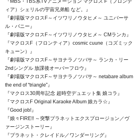
『MBS・TBS系TVアニメーション マクロス F（フロンテ
ィア）シェリルの宇宙兄弟船 など。』
『劇場版マクロスF～イツワリノウタヒメ～ ユニバーサ
ル・バニー』
『劇場版マクロスF～イツワリノウタヒメ～ CMランカ』
『マクロスF（フロンティア）cosmic cuune（コズミック
キューン）』
『劇場版マクロスF～サヨナラノツバサ～ ランカ・リー
2ndシングル 放課後オーバーフロウ』
『劇場版マクロスF～サヨナラノツバサ～ netabare album
the end of “triangle”』
『マクロス30周年記念 超時空デュエット集 娘コラ』
『マクロスF Original Karaoke Album 娘カラ☆』
『Good job!』
『娘々FIRE!! ～突撃プラネットエクスプロージョン／ヴ
ァージンストーリー』
『プラネット・クレイドル／ワンダーリング』