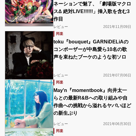
ネーションで魅了、「劇場版マクロ
スΔ 絶対LIVE!!!!!!」挿入歌を含む3
作目
レビュー
2021年11月09日
邦楽
toku『bouquet』GARNiDELiAの
コンポーザーが中島愛ら10名の歌
声を束ねたブーケのような初ソロ
レビュー
2021年07月06日
邦楽
May'n『momentbook』向井太一
らとの最新R&Bへの取り組みや自
作曲への挑戦から溢れるヤバいほど
の新生ぶり
レビュー
2021年06月30日
邦楽