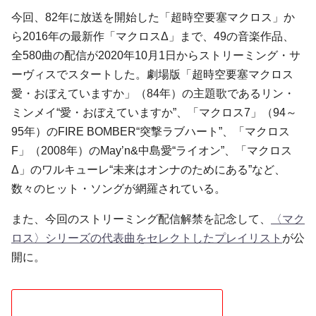
今回、82年に放送を開始した「超時空要塞マクロス」か
ら2016年の最新作「マクロスΔ」まで、49の音楽作品、
全580曲の配信が2020年10月1日からストリーミング・サ
ーヴィスでスタートした。劇場版「超時空要塞マクロス
愛・おぼえていますか」（84年）の主題歌であるリン・
ミンメイ“愛・おぼえていますか”、「マクロス7」（94～
95年）のFIRE BOMBER“突撃ラブハート”、「マクロス
F」（2008年）のMay’n&中島愛“ライオン”、「マクロス
Δ」のワルキューレ“未来はオンナのためにある”など、
数々のヒット・ソングが網羅されている。
また、今回のストリーミング配信解禁を記念して、
〈マク
ロス〉シリーズの代表曲をセレクトしたプレイリスト
が公
開に。