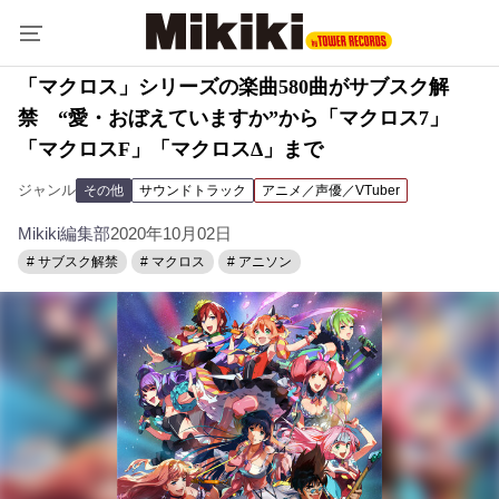
「マクロス」シリーズの楽曲580曲がサブスク解
禁 “愛・おぼえていますか”から「マクロス7」
「マクロスF」「マクロスΔ」まで
ジャンル
その他
サウンドトラック
アニメ／声優／VTuber
Mikiki編集部
2020年10月02日
# サブスク解禁
# マクロス
# アニソン