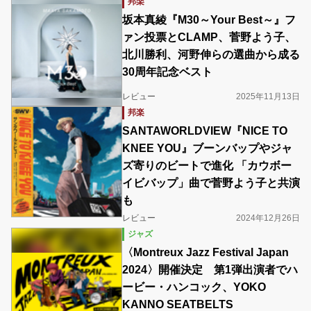
邦楽
坂本真綾『M30～Your Best～』フ
ァン投票とCLAMP、菅野よう子、
北川勝利、河野伸らの選曲から成る
30周年記念ベスト
レビュー
2025年11月13日
邦楽
SANTAWORLDVIEW『NICE TO
KNEE YOU』ブーンバップやジャ
ズ寄りのビートで進化 「カウボー
イビバップ」曲で菅野よう子と共演
も
レビュー
2024年12月26日
ジャズ
〈Montreux Jazz Festival Japan
2024〉開催決定 第1弾出演者でハ
ービー・ハンコック、YOKO
KANNO SEATBELTS