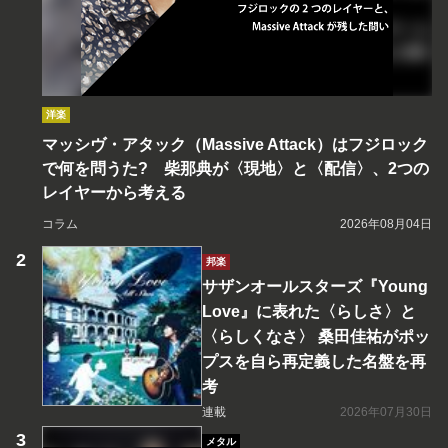
洋楽
マッシヴ・アタック（Massive Attack）はフジロック
で何を問うた? 柴那典が〈現地〉と〈配信〉、2つの
レイヤーから考える
コラム
2026年08月04日
邦楽
サザンオールスターズ『Young
Love』に表れた〈らしさ〉と
〈らしくなさ〉 桑田佳祐がポッ
プスを自ら再定義した名盤を再
考
連載
2026年07月30日
メタル