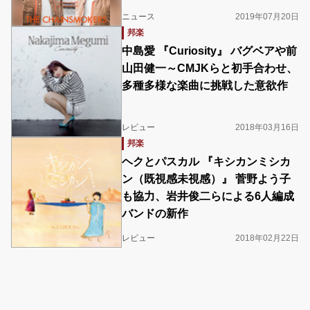
ニュース
2019年07月20日
邦楽
中島愛 『Curiosity』 バグベアや前
山田健一～CMJKらと初手合わせ、
多種多様な楽曲に挑戦した意欲作
レビュー
2018年03月16日
邦楽
ヘクとパスカル 『キシカンミシカ
ン（既視感未視感）』 菅野よう子
も協力、岩井俊二らによる6人編成
バンドの新作
レビュー
2018年02月22日