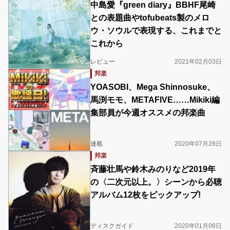
中島愛『green diary』BBHF尾崎
との表題曲やtofubeats製のメロ
ウ・ソウルで表現する、これまでと
これから
レビュー
2021年02月03日
邦楽
YOASOBI、Mega Shinnosuke、
馬渕モモ、METAFIVE……Mikiki編
集部員が今週オススメの邦楽曲
連載
2020年07月28日
邦楽
斉藤壮馬や鈴木みのりなど2019年
の〈二次元以上。〉シーンから必聴
アルバム12枚をピックアップ!
ディスクガイド
2020年01月08日