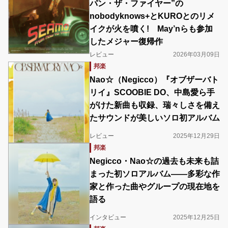
パン・ザ・ファイヤー”の
nobodyknows+とKUROとのリメ
イクが火を噴く! May’nらも参加
したメジャー復帰作
レビュー
2026年03月09日
邦楽
Nao☆（Negicco）『オブザーバト
リイ』SCOOBIE DO、中島愛ら手
がけた新曲も収録、瑞々しさを備え
たサウンドが美しいソロ初アルバム
レビュー
2025年12月29日
邦楽
Negicco・Nao☆の過去も未来も詰
まった初ソロアルバム――多彩な作
家と作った曲やグループの現在地を
語る
インタビュー
2025年12月25日