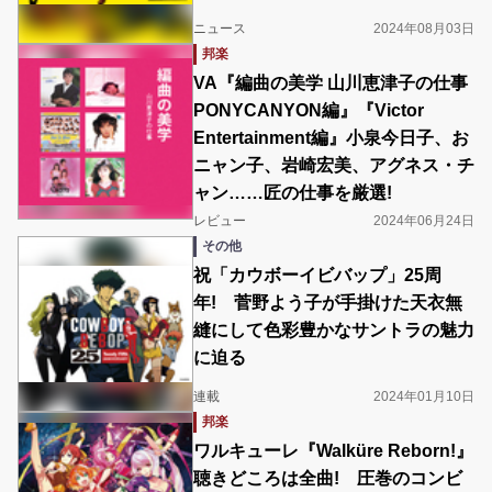
ニュース
2024年08月03日
邦楽
VA『編曲の美学 山川恵津子の仕事
PONYCANYON編』『Victor
Entertainment編』小泉今日子、お
ニャン子、岩崎宏美、アグネス・チ
ャン……匠の仕事を厳選!
レビュー
2024年06月24日
その他
祝「カウボーイビバップ」25周
年! 菅野よう子が手掛けた天衣無
縫にして色彩豊かなサントラの魅力
に迫る
連載
2024年01月10日
邦楽
ワルキューレ『Walküre Reborn!』
聴きどころは全曲! 圧巻のコンビ