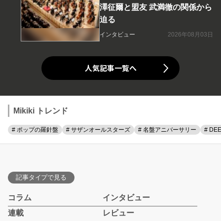
澤征爾と盟友 武満徹の関係から
迫る
インタビュー
2026年08月03日
人気記事一覧へ
Mikiki トレンド
# ポップの羅針盤
# サザンオールスターズ
# 名盤アニバーサリー
# DE
記事タイプで見る
コラム
インタビュー
連載
レビュー