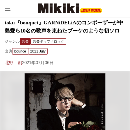
toku『bouquet』GARNiDELiAのコンポーザーが中
島愛ら10名の歌声を束ねたブーケのような初ソロ
ジャンル
邦楽
邦楽ポップ／ロック
出典
bounce
2021 July
北野 創
2021年07月06日