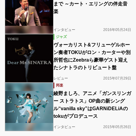
まで ～カート・エリングの伴走音
楽
インタビュー
2016年05月24日
ジャズ
ヴォーカリスト&フリューゲルホー
ン奏者TOKUがロン・カーターや別
所哲也にZeebraら豪華ゲスト迎え
たシナトラのトリビュート盤
レビュー
2015年07月29日
邦楽
綾野ましろ、アニメ「ガンスリンガ
ー ストラトス」OP曲の新シング
ル“vanilla sky”はGARNiDELiAの
tokuがプロデュース
インタビュー
2015年05月26日