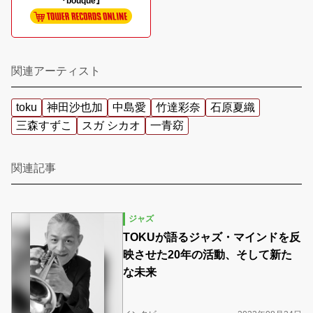
『bouque』
関連アーティスト
toku
神田沙也加
中島愛
竹達彩奈
石原夏織
三森すずこ
スガ シカオ
一青窈
関連記事
ジャズ
TOKUが語るジャズ・マインドを反
映させた20年の活動、そして新た
な未来