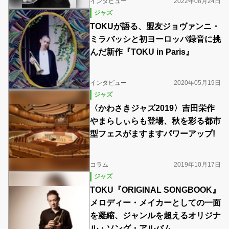
インタビュー
2022年08月24日
ジャズ
TOKUが語る、盟友ジョヴァンニ・
ミラバッシと初ヨーロッパ録音に挑
んだ新作『TOKU in Paris』
インタビュー
2020年05月19日
ジャズ
〈かわさきジャズ2019〉吉田栄作
やまらしぃらも登場、秋を彩る都市
型フェスがますますパワーアップ!
コラム
2019年10月17日
ジャズ
TOKU『ORIGINAL SONGBOOK』
メロディー・メイカーとしての一面
を凝縮、ジャンルを超えるオリジナ
ル・ソング・アルバム