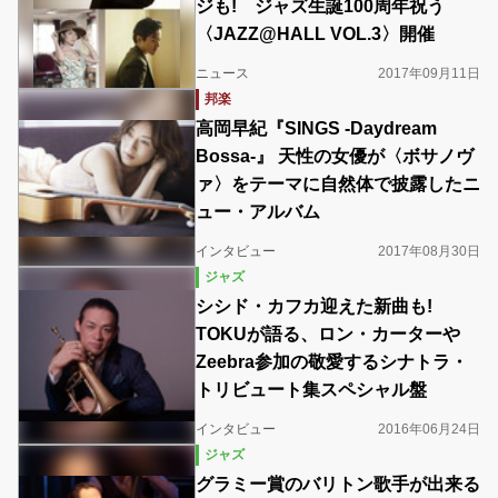
ジも! ジャズ生誕100周年祝う
〈JAZZ@HALL VOL.3〉開催
ニュース
2017年09月11日
邦楽
高岡早紀『SINGS -Daydream
Bossa-』 天性の女優が〈ボサノヴ
ァ〉をテーマに自然体で披露したニ
ュー・アルバム
インタビュー
2017年08月30日
ジャズ
シシド・カフカ迎えた新曲も!
TOKUが語る、ロン・カーターや
Zeebra参加の敬愛するシナトラ・
トリビュート集スペシャル盤
インタビュー
2016年06月24日
ジャズ
グラミー賞のバリトン歌手が出来る