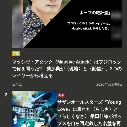
洋楽
マッシヴ・アタック（Massive Attack）はフジロック
で何を問うた? 柴那典が〈現地〉と〈配信〉、2つの
レイヤーから考える
コラム
2026年08月04日
邦楽
サザンオールスターズ『Young
Love』に表れた〈らしさ〉と
〈らしくなさ〉 桑田佳祐がポッ
プスを自ら再定義した名盤を再