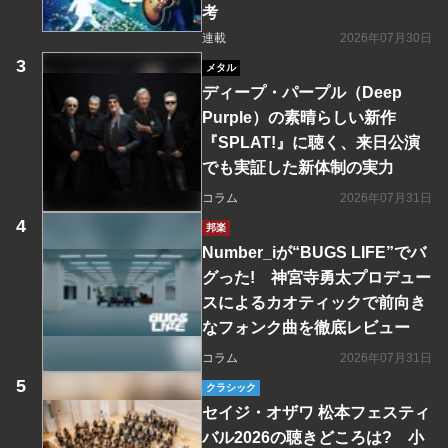
考
連載
2026年07月30日
メタル
ディープ・パープル（Deep
Purple）の素晴らしい新作
『SPLAT!』に聴く、来日公演
でも実証した新体制の実力
コラム
2026年07月31日
邦楽
Number_iが“BUGS LIFE”でバ
グった! 神宮寺勇太プロデュー
スによるカオティックで前向き
なフォンク曲を徹底レビュー
コラム
2026年07月31日
クラシック
セイジ・オザワ 松本フェスティ
バル2026の聴きどころは? 小