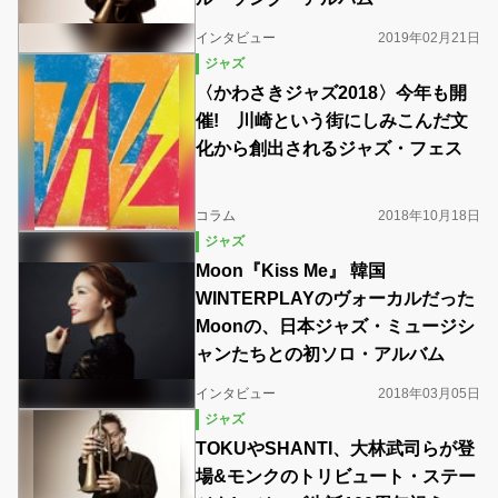
インタビュー
2019年02月21日
ジャズ
〈かわさきジャズ2018〉今年も開
催! 川崎という街にしみこんだ文
化から創出されるジャズ・フェス
コラム
2018年10月18日
ジャズ
Moon『Kiss Me』 韓国
WINTERPLAYのヴォーカルだった
Moonの、日本ジャズ・ミュージシ
ャンたちとの初ソロ・アルバム
インタビュー
2018年03月05日
ジャズ
TOKUやSHANTI、大林武司らが登
場&モンクのトリビュート・ステー