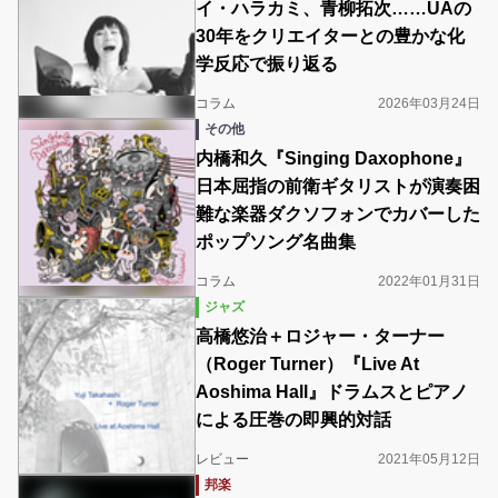
イ・ハラカミ、青柳拓次……UAの
30年をクリエイターとの豊かな化
学反応で振り返る
コラム
2026年03月24日
その他
内橋和久『Singing Daxophone』
日本屈指の前衛ギタリストが演奏困
難な楽器ダクソフォンでカバーした
ポップソング名曲集
コラム
2022年01月31日
ジャズ
高橋悠治＋ロジャー・ターナー
（Roger Turner）『Live At
Aoshima Hall』ドラムスとピアノ
による圧巻の即興的対話
レビュー
2021年05月12日
邦楽