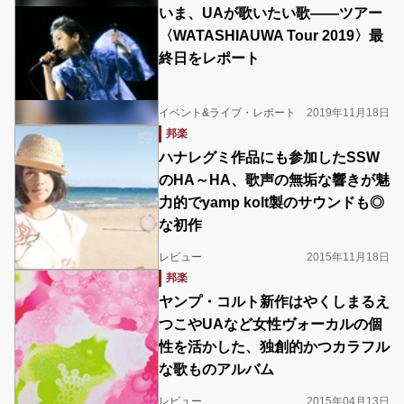
いま、UAが歌いたい歌――ツアー
〈WATASHIAUWA Tour 2019〉最
終日をレポート
イベント&ライブ・レポート
2019年11月18日
邦楽
ハナレグミ作品にも参加したSSW
のHA～HA、歌声の無垢な響きが魅
力的でyamp kolt製のサウンドも◎
な初作
レビュー
2015年11月18日
邦楽
ヤンプ・コルト新作はやくしまるえ
つこやUAなど女性ヴォーカルの個
性を活かした、独創的かつカラフル
な歌ものアルバム
レビュー
2015年04月13日