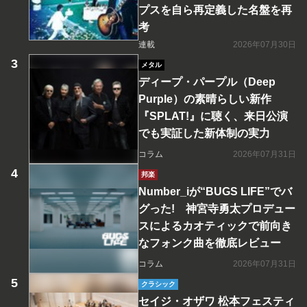
プスを自ら再定義した名盤を再
考
連載
2026年07月30日
メタル
ディープ・パープル（Deep
Purple）の素晴らしい新作
『SPLAT!』に聴く、来日公演
でも実証した新体制の実力
コラム
2026年07月31日
邦楽
Number_iが“BUGS LIFE”でバ
グった! 神宮寺勇太プロデュー
スによるカオティックで前向き
なフォンク曲を徹底レビュー
コラム
2026年07月31日
クラシック
セイジ・オザワ 松本フェスティ