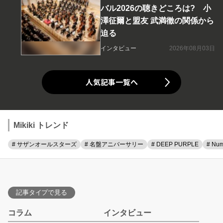
バル2026の聴きどころは? 小
澤征爾と盟友 武満徹の関係から
迫る
インタビュー
2026年08月03日
人気記事一覧へ
Mikiki トレンド
# サザンオールスターズ
# 名盤アニバーサリー
# DEEP PURPLE
# Num
記事タイプで見る
コラム
インタビュー