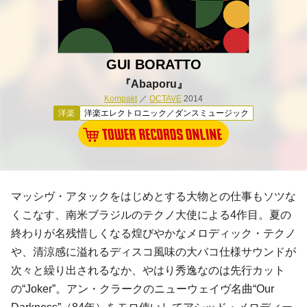
GUI BORATTO
『Abaporu』
Kompakt
／
OCTAVE
2014
洋楽
洋楽エレクトロニック／ダンスミュージック
マッシヴ・アタック
をはじめとする大物との仕事もソツな
くこなす、南米ブラジルのテクノ大使による4作目。夏の
終わりが名残惜しくなる煌びやかなメロディック・テクノ
や、清涼感に溢れる
ディスコ
風味の大バコ仕様サウンドが
次々と繰り出されるなか、やはり秀逸なのは先行カット
の“Joker”。
アン・クラーク
の
ニューウェイヴ
名曲“Our