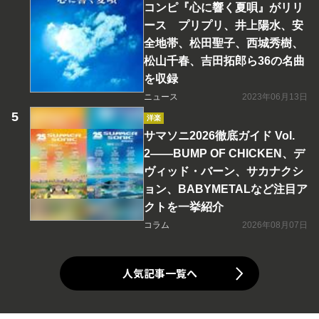
コンピ『心に響く夏唄』がリリ
ース プリプリ、井上陽水、安
全地帯、松田聖子、西城秀樹、
松山千春、吉田拓郎ら36の名曲
を収録
ニュース
2023年06月13日
洋楽
サマソニ2026徹底ガイド Vol.
2――BUMP OF CHICKEN、デ
ヴィッド・バーン、サカナクシ
ョン、BABYMETALなど注目ア
クトを一挙紹介
コラム
2026年08月07日
人気記事一覧へ