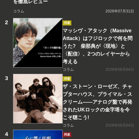
を徹底レビュー
コラム
2026年07月31日
洋楽
マッシヴ・アタック（Massive
Attack）はフジロックで何を問
うた? 柴那典が〈現地〉と
〈配信〉、2つのレイヤーから
考える
コラム
2026年08月04日
洋楽
ザ・ストーン・ローゼズ、チャ
プターハウス、プライマル・ス
クリーム――アナログ盤で再発
されたUKロックの金字塔を今
こそ聴こう!
コラム
2026年08月04日
邦楽