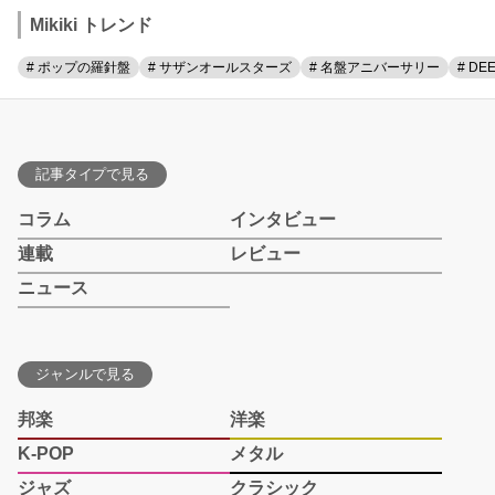
Mikiki トレンド
# ポップの羅針盤
# サザンオールスターズ
# 名盤アニバーサリー
# DE
記事タイプで見る
コラム
インタビュー
連載
レビュー
ニュース
ジャンルで見る
邦楽
洋楽
K-POP
メタル
ジャズ
クラシック