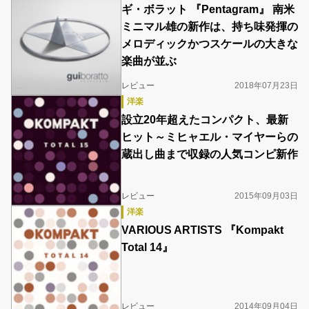
ギ・ボラット 『Pentagram』 南米
ミニマル雄の新作は、持ち味発揮の
メロディックかつスケールの大きな
楽曲が並ぶ
レビュー
2018年07月23日
洋楽
設立20年超えたコンパクト、最新
ヒット～ミヒャエル・マイヤーらの
蔵出し曲まで収録の人気コンピ新作
レビュー
2015年09月03日
洋楽
VARIOUS ARTISTS 『Kompakt
Total 14』
レビュー
2014年09月04日