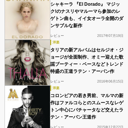
シャキーラ 『El Dorado』 マジッ
ク!のナスリやマルーマら参加のレ
ゲトン曲も、イイ女オーラ全開のダ
ンサブルな新作
レビュー
2017年07月19日
洋楽
タリアの新アルバムはセルジオ・ジ
ョージが全面制作、オミー迎えた歌
謡ブーティー・ベースなどトレンド
特盛の王道ラテン・アーバン作
レビュー
2016年06月15日
洋楽
コロンビアの若き男前、マルマの新
作はファルコらとのスムースなレゲ
トン中心にバチャータなど交えたラ
テン・アーバン王道作
レビュー
2015年12月22日