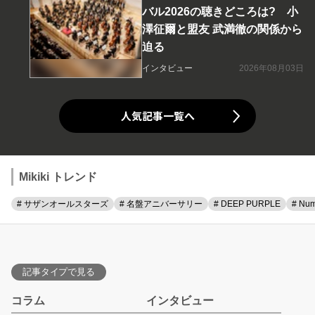
バル2026の聴きどころは? 小
澤征爾と盟友 武満徹の関係から
迫る
インタビュー
2026年08月03日
人気記事一覧へ
Mikiki トレンド
# サザンオールスターズ
# 名盤アニバーサリー
# DEEP PURPLE
# Num
記事タイプで見る
コラム
インタビュー