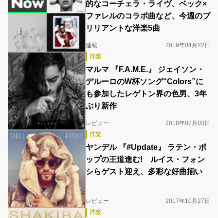
的なコーチェラ・ライヴ、ベック×
ファレルのコラボ曲など、今週のブ
リリアントな洋楽5曲
連載
2019年04月22日
洋楽
マルマ 『F.A.M.E.』 ジェイソン・
デルーロのW杯ソング“Colors”に
も参加したレゲトン界の色男、3年
ぶり新作
レビュー
2018年07月03日
洋楽
ヤンデル 『#Update』 ラテン・ポ
ップの王道進む! ルイス・フォン
シらゲスト迎え、多彩な好曲揃い
レビュー
2017年10月27日
洋楽