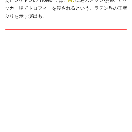
えたレゲトンの“Trofeo”では、
MV
にあのメッシを招いてサ
ッカー場でトロフィーを渡されるという、ラテン界の王者
ぶりを示す演出も。