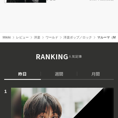
Mikiki
レビュー
洋楽
ワールド
洋楽ポップ／ロック
マルーマ（Ma
RANKING
人気記事
昨日
週間
月間