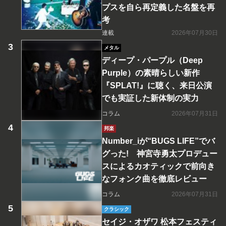
プスを自ら再定義した名盤を再
考
連載
2026年07月30日
メタル
ディープ・パープル（Deep
Purple）の素晴らしい新作
『SPLAT!』に聴く、来日公演
でも実証した新体制の実力
コラム
2026年07月31日
邦楽
Number_iが“BUGS LIFE”でバ
グった! 神宮寺勇太プロデュー
スによるカオティックで前向き
なフォンク曲を徹底レビュー
コラム
2026年07月31日
クラシック
セイジ・オザワ 松本フェスティ