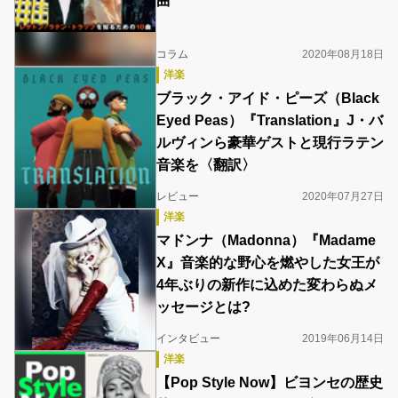
曲
コラム
2020年08月18日
洋楽
ブラック・アイド・ピーズ（Black
Eyed Peas）『Translation』J・バ
ルヴィンら豪華ゲストと現行ラテン
音楽を〈翻訳〉
レビュー
2020年07月27日
洋楽
マドンナ（Madonna）『Madame
X』音楽的な野心を燃やした女王が
4年ぶりの新作に込めた変わらぬメ
ッセージとは?
インタビュー
2019年06月14日
洋楽
【Pop Style Now】ビヨンセの歴史