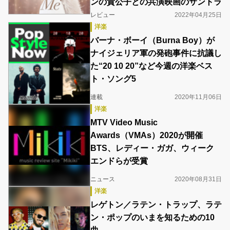
ンの貴公子との共演映画のサントラ
レビュー
2022年04月25日
洋楽
バーナ・ボーイ（Burna Boy）が
ナイジェリア軍の発砲事件に抗議し
た“20 10 20”など今週の洋楽ベス
ト・ソング5
連載
2020年11月06日
洋楽
MTV Video Music
Awards（VMAs）2020が開催
BTS、レディー・ガガ、ウィーク
エンドらが受賞
ニュース
2020年08月31日
洋楽
レゲトン／ラテン・トラップ、ラテ
ン・ポップのいまを知るための10