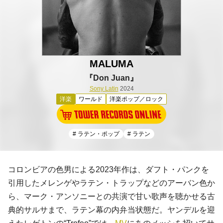
MALUMA
『Don Juan』
Sony Latin
2024
洋楽
ワールド
洋楽ポップ／ロック
# ラテン・ポップ
# ラテン
コロンビアの色男による2023年作は、ダフト・パンクを
引用したメレンゲやラテン・トラップなどのアーバン色か
ら、マーク・アンソニーとの共演で甘い歌声を聴かせる古
典的サルサまで、ラテン幕の内弁当状態だ。ヤンデルを迎