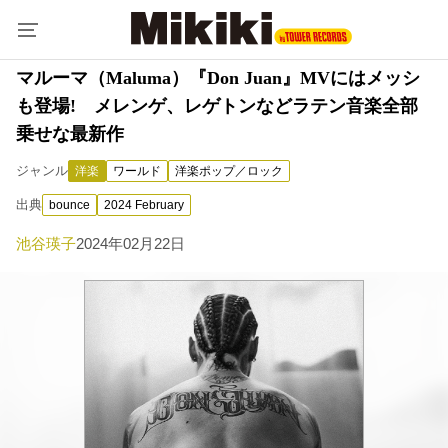
マルーマ（Maluma）『Don Juan』MVにはメッシ
も登場! メレンゲ、レゲトンなどラテン音楽全部
乗せな最新作
ジャンル
洋楽
ワールド
洋楽ポップ／ロック
出典
bounce
2024 February
池谷瑛子
2024年02月22日