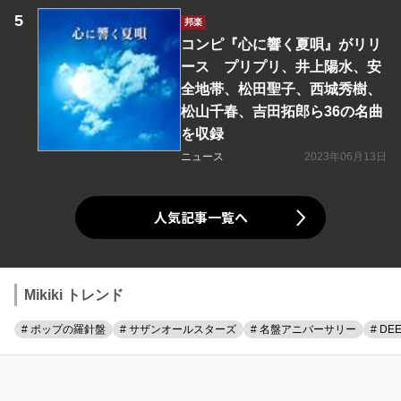
邦楽
コンピ『心に響く夏唄』がリリ
ース プリプリ、井上陽水、安
全地帯、松田聖子、西城秀樹、
松山千春、吉田拓郎ら36の名曲
を収録
ニュース
2023年06月13日
人気記事一覧へ
Mikiki トレンド
# ポップの羅針盤
# サザンオールスターズ
# 名盤アニバーサリー
# DE