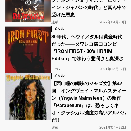
グ、ボン・ジョヴィ……「ビッグ・
イン・ジャパンの時代」ど真ん中で
受けた恩恵
連載
2022年04月23日
メタル
80年代、ヘヴィメタルは黄金時代
だった――タワレコ選曲コンピ
『IRON FIRST - 80’s HR/HM
Edition』で味わう豊潤さと奥深さ
コラム
2021年12月17日
メタル
【西山瞳の鋼鉄のジャズ女】第42
回 イングヴェイ・マルムスティー
ン（Yngwie Malmsteen）の新作
『Parabellum』は、恐ろしくネ
オ・クラシカル濃度の高いアルバム
だ!!
連載
2021年07月22日