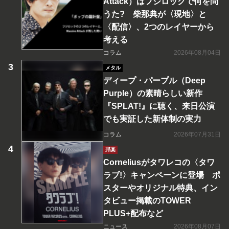
Attack）はフジロックで何を問
うた? 柴那典が〈現地〉と
〈配信〉、2つのレイヤーから
考える
コラム
2026年08月04日
メタル
ディープ・パープル（Deep
Purple）の素晴らしい新作
『SPLAT!』に聴く、来日公演
でも実証した新体制の実力
コラム
2026年07月31日
邦楽
Corneliusがタワレコの〈タワ
ラブ!〉キャンペーンに登場 ポ
スターやオリジナル特典、イン
タビュー掲載のTOWER
PLUS+配布など
ニュース
2026年08月07日