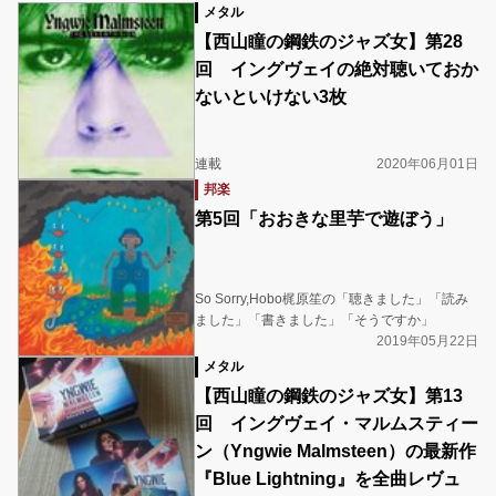
メタル
【西山瞳の鋼鉄のジャズ女】第28
回 イングヴェイの絶対聴いておか
ないといけない3枚
連載
2020年06月01日
邦楽
第5回「おおきな里芋で遊ぼう」
So Sorry,Hobo梶原笙の「聴きました」「読み
ました」「書きました」「そうですか」
2019年05月22日
メタル
【西山瞳の鋼鉄のジャズ女】第13
回 イングヴェイ・マルムスティー
ン（Yngwie Malmsteen）の最新作
『Blue Lightning』を全曲レヴュ