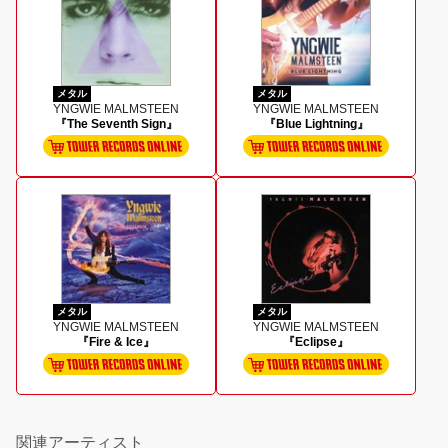
メタル
メタル
YNGWIE MALMSTEEN
YNGWIE MALMSTEEN
『The Seventh Sign』
『Blue Lightning』
メタル
メタル
YNGWIE MALMSTEEN
YNGWIE MALMSTEEN
『Fire & Ice』
『Eclipse』
関連アーティスト