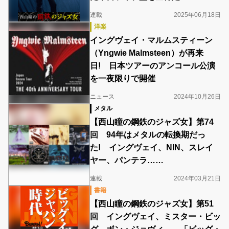
連載
2025年06月18日
洋楽
イングヴェイ・マルムスティーン
（Yngwie Malmsteen）が再来
日! 日本ツアーのアンコール公演
を一夜限りで開催
ニュース
2024年10月26日
メタル
【西山瞳の鋼鉄のジャズ女】第74
回 94年はメタルの転換期だっ
た! イングヴェイ、NIN、スレイ
ヤー、パンテラ……
連載
2024年03月21日
書籍
【西山瞳の鋼鉄のジャズ女】第51
回 イングヴェイ、ミスター・ビッ