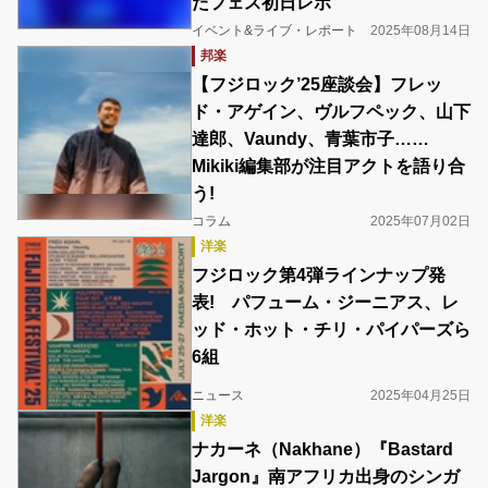
たフェス初日レポ
イベント&ライブ・レポート
2025年08月14日
邦楽
【フジロック’25座談会】フレッ
ド・アゲイン、ヴルフペック、山下
達郎、Vaundy、青葉市子……
Mikiki編集部が注目アクトを語り合
う!
コラム
2025年07月02日
洋楽
フジロック第4弾ラインナップ発
表! パフューム・ジーニアス、レ
ッド・ホット・チリ・パイパーズら
6組
ニュース
2025年04月25日
洋楽
ナカーネ（Nakhane）『Bastard
Jargon』南アフリカ出身のシンガ