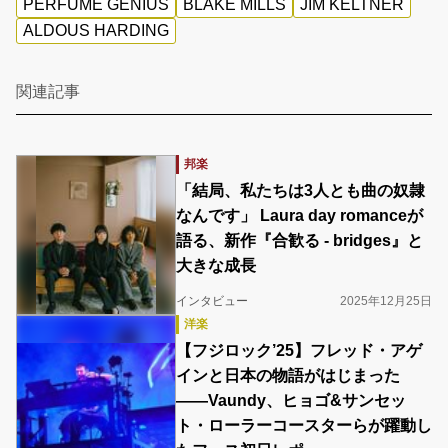
PERFUME GENIUS
BLAKE MILLS
JIM KELTNER
ALDOUS HARDING
関連記事
邦楽
「結局、私たちは3人とも曲の奴隷
なんです」 Laura day romanceが
語る、新作『合歓る - bridges』と
大きな成長
インタビュー
2025年12月25日
洋楽
【フジロック’25】フレッド・アゲ
インと日本の物語がはじまった
――Vaundy、ヒョゴ&サンセッ
ト・ローラーコースターらが躍動し