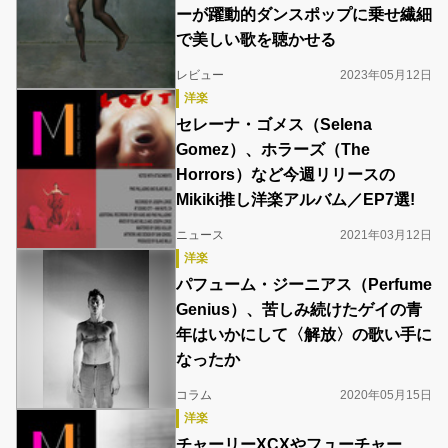
ーが躍動的ダンスポップに乗せ繊細
で美しい歌を聴かせる
レビュー
2023年05月12日
洋楽
セレーナ・ゴメス（Selena
Gomez）、ホラーズ（The
Horrors）など今週リリースの
Mikiki推し洋楽アルバム／EP7選!
ニュース
2021年03月12日
洋楽
パフューム・ジーニアス（Perfume
Genius）、苦しみ続けたゲイの青
年はいかにして〈解放〉の歌い手に
なったか
コラム
2020年05月15日
洋楽
チャーリーXCXやフューチャー、