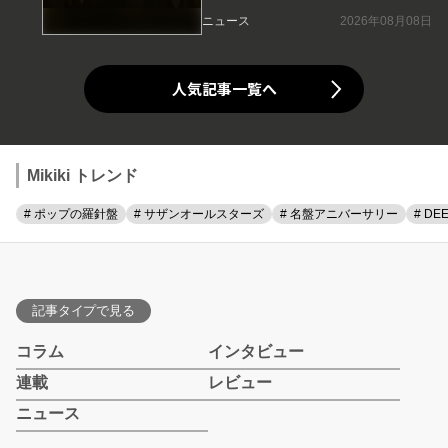
ニュース
2026年08月08日
人気記事一覧へ
Mikiki トレンド
# ポップの羅針盤
# サザンオールスターズ
# 名盤アニバーサリー
# DE
記事タイプで見る
コラム
インタビュー
連載
レビュー
ニュース