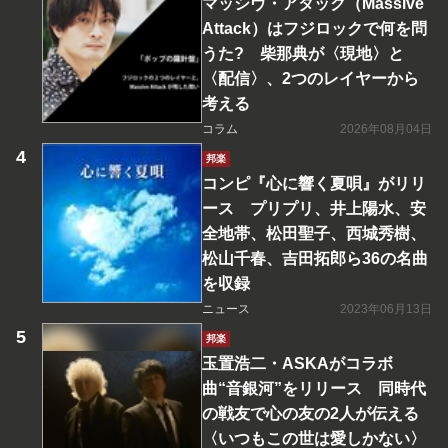
マッシヴ・アタック（Massive
Attack）はフジロックで何を問
うた? 柴那典が〈現地〉と
〈配信〉、2つのレイヤーから
考える
コラム
2026年08月04日
邦楽
コンピ『心に響く夏唄』がリリ
ース プリプリ、井上陽水、安
全地帯、松田聖子、西城秀樹、
松山千春、吉田拓郎ら36の名曲
を収録
ニュース
2023年06月13日
邦楽
玉置浩二・ASKAがコラボ
曲“音銀河”をリリース 同時代
の戦友で心の友の2人が伝える
〈いつもこの世は愛しかない〉