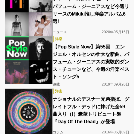
パフューム・ジーニアスなど今週リ
リースのMikiki推し洋楽アルバム6
選!
ニュース
2020年05月15日
洋楽
【Pop Style Now】第55回 エン
ジェル・オルセンの壮大な新曲、パ
フューム・ジーニアスの実験的ダン
ス・チューンなど、今週の洋楽ベス
ト・ソング5
連載
2019年09月20日
洋楽
ナショナルのデスナー兄弟指揮、グ
レイトフル・デッドに捧げた全59
曲入り（!）豪華トリビュート盤
『Day Of The Dead』が登場
コラム
2016年06月09日