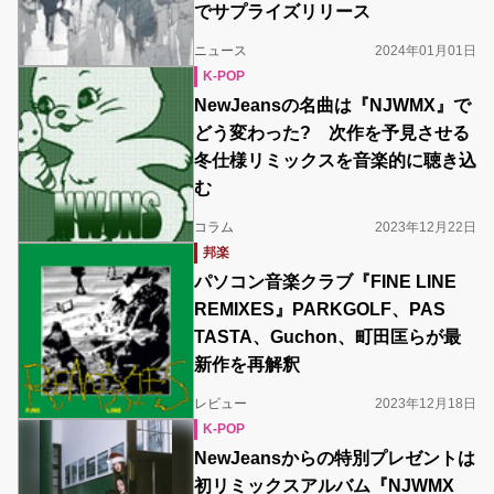
でサプライズリリース
ニュース
2024年01月01日
K-POP
NewJeansの名曲は『NJWMX』で
どう変わった? 次作を予見させる
冬仕様リミックスを音楽的に聴き込
む
コラム
2023年12月22日
邦楽
パソコン音楽クラブ『FINE LINE
REMIXES』PARKGOLF、PAS
TASTA、Guchon、町田匡らが最
新作を再解釈
レビュー
2023年12月18日
K-POP
NewJeansからの特別プレゼントは
初リミックスアルバム『NJWMX