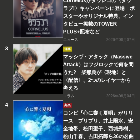
Corneliusがタワレコの〈タワ
ラブ!〉キャンペーンに登場 ポ
スターやオリジナル特典、イン
タビュー掲載のTOWER
PLUS+配布など
ニュース
2026年08月07日
洋楽
マッシヴ・アタック（Massive
Attack）はフジロックで何を問
うた? 柴那典が〈現地〉と
〈配信〉、2つのレイヤーから
考える
コラム
2026年08月04日
邦楽
コンピ『心に響く夏唄』がリリ
ース プリプリ、井上陽水、安
全地帯、松田聖子、西城秀樹、
松山千春、吉田拓郎ら36の名曲