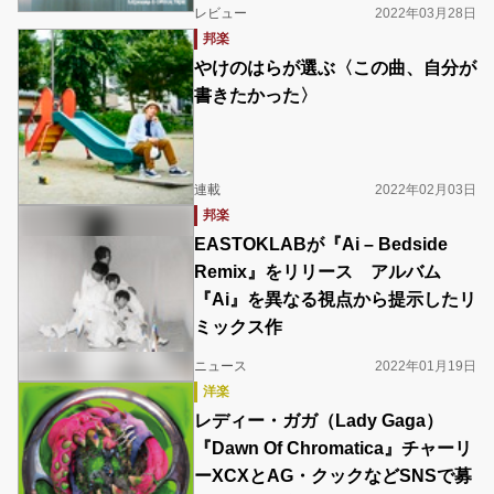
レビュー
2022年03月28日
邦楽
やけのはらが選ぶ〈この曲、自分が
書きたかった〉
連載
2022年02月03日
邦楽
EASTOKLABが『Ai – Bedside
Remix』をリリース アルバム
『Ai』を異なる視点から提示したリ
ミックス作
ニュース
2022年01月19日
洋楽
レディー・ガガ（Lady Gaga）
『Dawn Of Chromatica』チャーリ
ーXCXとAG・クックなどSNSで募