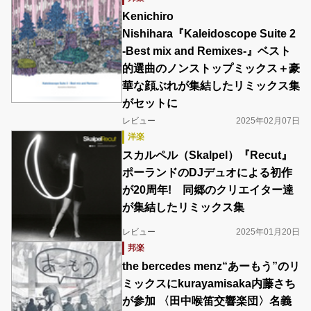
Kenichiro
Nishihara『Kaleidoscope Suite 2
-Best mix and Remixes-』ベスト
的選曲のノンストップミックス＋豪
華な顔ぶれが集結したリミックス集
がセットに
レビュー
2025年02月07日
洋楽
スカルペル（Skalpel）『Recut』
ポーランドのDJデュオによる初作
が20周年! 同郷のクリエイター達
が集結したリミックス集
レビュー
2025年01月20日
邦楽
the bercedes menz“あーもう”のリ
ミックスにkurayamisaka内藤さち
が参加 〈田中喉笛交響楽団〉名義