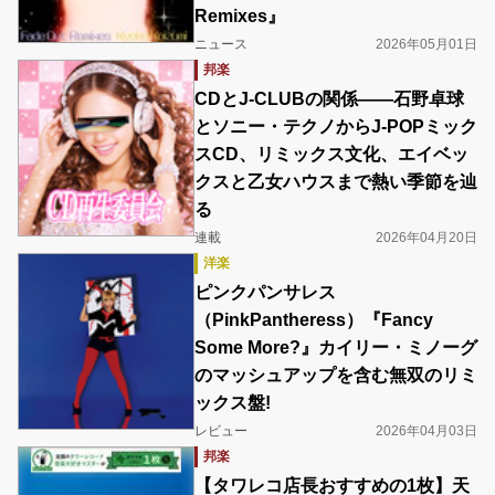
Remixes』
ニュース
2026年05月01日
邦楽
CDとJ-CLUBの関係――石野卓球
とソニー・テクノからJ-POPミック
スCD、リミックス文化、エイベッ
クスと乙女ハウスまで熱い季節を辿
る
連載
2026年04月20日
洋楽
ピンクパンサレス
（PinkPantheress）『Fancy
Some More?』カイリー・ミノーグ
のマッシュアップを含む無双のリミ
ックス盤!
レビュー
2026年04月03日
邦楽
‎【タワレコ店長おすすめの1枚】天