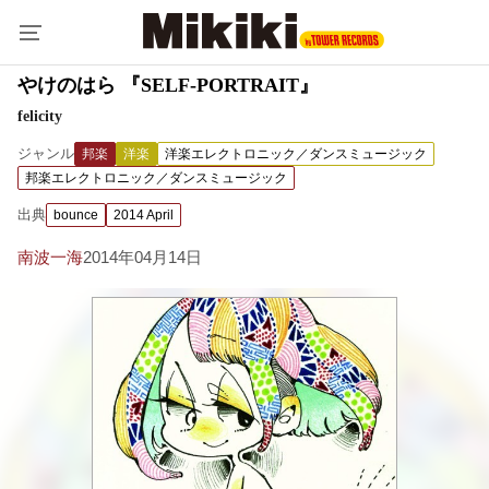
やけのはら 『SELF-PORTRAIT』
felicity
ジャンル
邦楽
洋楽
洋楽エレクトロニック／ダンスミュージック
邦楽エレクトロニック／ダンスミュージック
出典
bounce
2014 April
南波一海
2014年04月14日