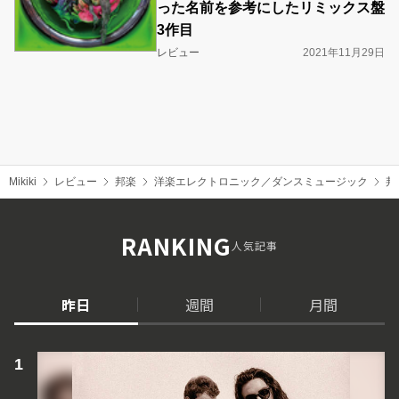
った名前を参考にしたリミックス盤
3作目
レビュー
2021年11月29日
Mikiki
レビュー
邦楽
洋楽エレクトロニック／ダンスミュージック
邦
RANKING
人気記事
昨日
週間
月間