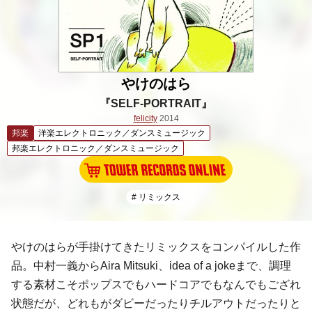
やけのはら
『SELF-PORTRAIT』
felicity
2014
邦楽
洋楽エレクトロニック／ダンスミュージック
邦楽エレクトロニック／ダンスミュージック
# リミックス
やけのはら
が手掛けてきたリミックスをコンパイルした作
品。
中村一義
から
Aira Mitsuki
、
idea of a joke
まで、調理
する素材こそポップスでもハードコアでもなんでもござれ
状態だが、どれもがダビーだったりチルアウトだったりと