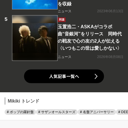
を収録
ニュース
2023年06月13日
邦楽
玉置浩二・ASKAがコラボ
曲“音銀河”をリリース 同時代
の戦友で心の友の2人が伝える
〈いつもこの世は愛しかない〉
ニュース
2026年08月08日
人気記事一覧へ
Mikiki トレンド
# ポップの羅針盤
# サザンオールスターズ
# 名盤アニバーサリー
# DE