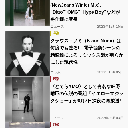
(NewJeans Winter Mix)』
“Ditto”“OMG”“Hype Boy”などが
冬仕様に変身
ニュース
2023年12月15日
洋楽
クラウス・ノミ（Klaus Nomi）は
何度でも甦る! 電子音楽シーンの
精鋭達によるリミックス盤が明らか
にした現代性
コラム
2023年10月05日
邦楽
〈どてらYMO〉として有名な細野
晴臣の伝説の番組「イエローマジッ
クショー」が8月7日深夜に再放送!
ニュース
2023年08月03日
邦楽