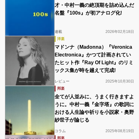
才・中村一義の絶頂期を詰め込んだ
名盤『100s』が初アナログ化!
連載
2026年02月18日
洋楽
マドンナ（Madonna）『Veronica
Electronica』かつて計画されてい
たヒット作『Ray Of Light』のリミ
ックス集が時を越えて完成!
レビュー
2025年10月30日
邦楽
全てが人並みに、うまく行きますよ
うに。中村一義『金字塔』の歌詞に
おける人生論や祈りを小説家・奥野
紗世子が論じる
コラム
2025年08月19日
邦楽