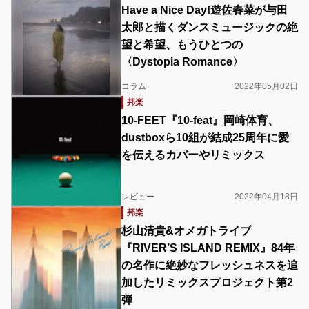
Have a Nice Day!遊佐春菜が与田
太郎と描くダンスミュージックの絶
望と希望、もうひとつの
〈Dystopia Romance〉
コラム
2022年05月02日
邦楽
10-FEET『10-feat』岡崎体育、
dustboxら10組が結成25周年に愛
を伝えるカバーやリミックス
レビュー
2022年04月18日
邦楽
杉山清貴&オメガトライブ
『RIVER’S ISLAND REMIX』84年
の名作に絶妙なフレッシュネスを追
加したリミックスプロジェクト第2
弾