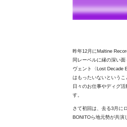
昨年12月に
Maltine
Rec
同レーベルに縁の深い面々
ヴェント〈Lost Dec
はもったいないということ
日々のお仕事やディグ活
す。
さて初回は、去る3月にロ
BONITO
ら地元勢が共演したイヴ