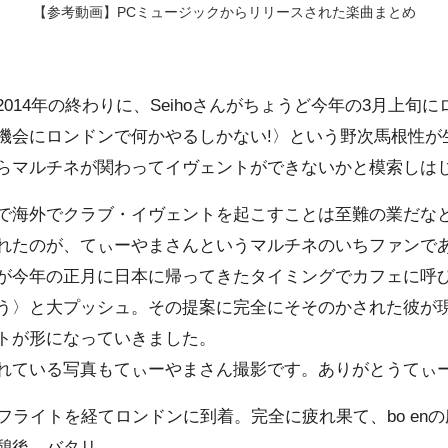
【参考動画】PCミュージックからリリースされた楽曲まとめ
014年の終わりに、Seihoさんがちょうど今年の3月上旬
会にロンドンで何かやるしかない!〉という野次馬根性が生ま
らマルチネが関わってイヴェントができないかと模索しは
で海外でクラブ・イヴェントを起こすことは至難の業だな
れたのが、てぃーやまさんというマルチネのいちファンで
が今年の正月に日本に帰ってきたタイミングでカフェに呼
う〉と大プッシュ。その提案に完全にそそのかされた彼が
トが形になっていきました。
れている写真もてぃーやまさん撮影です。ありがとうてぃー
フライトを経てロンドンに到着。完全に疲れ果て、bo en
憩後、バタリ。