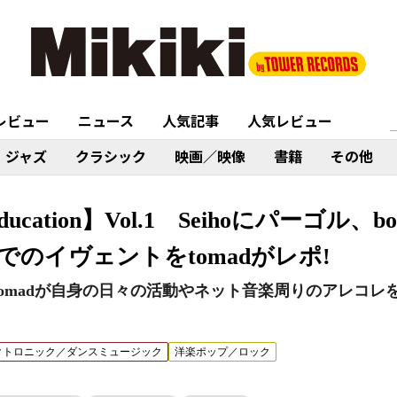
レビュー
ニュース
人気記事
人気レビュー
ジャズ
クラシック
映画／映像
書籍
その他
e Education】Vol.1 Seihoにパーゴル
のイヴェントをtomadがレポ!
ds主宰・tomadが自身の日々の活動やネット音楽周りのアレ
クトロニック／ダンスミュージック
洋楽ポップ／ロック