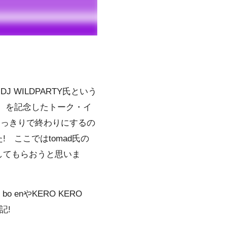
、
DJ WILDPARTY
氏という
す）を記念したトーク・イ
1回こっきりで終わりにするの
ここではtomad氏の
してもらおうと思いま
、
bo en
や
KERO KERO
記!