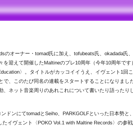
ordsのオーナー・
tomad
氏に加え、
tofubeats
氏、
okadada
氏
を迎えて開催したMaltineのプレ10周年（今年10周年で
ade Education〉。タイトルがカッコイイうえ、イヴェント
で、このたび同名の連載をスタートすることになりました! 
動、ネット音楽周りのあれこれについて書いたり語ったり
ンドンにてtomadと
Seiho
、
PARKGOLF
といった日本勢と
ェント〈POKO Vol.1 with Maltine Records〉の参戦