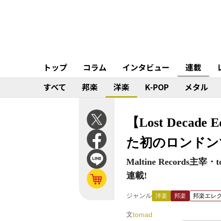
トップ
コラム
インタビュー
連載
すべて
邦楽
洋楽
K-POP
メタル
【Lost Decad
た初のロンドンで
Maltine Recor
連載!
ジャンル
洋楽
邦楽
邦楽エレ
文
tomad