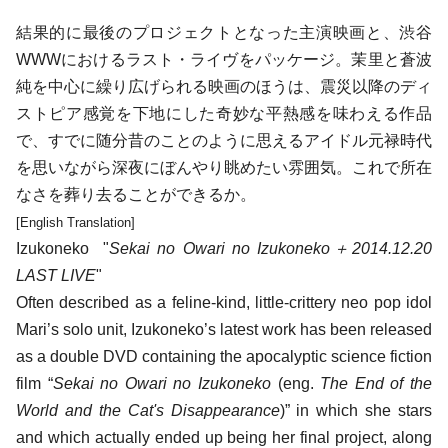
結果的に最後のプロジェクトとなった主演映画と、渋谷
WWWにおけるラスト・ライヴをパッケージ。
茉里
と
蒼波
純
を中心に繰り広げられる映画のほうは、震災以降のディ
ストピア感覚を下地にした奇妙な平熱感を味わえる作品
で、すでに随分昔のことのように思えるアイドル元禄時代
を思いながら深夜にぼんやり眺めたい雰囲気。これで所在
なさを葬り去ることができるか。
[English Translation]
Izukoneko "
Sekai no Owari no Izukoneko＋2014.12.20
LAST LIVE
"
Often described as a feline-kind, little-crittery neo pop idol
Mari’s solo unit, Izukoneko’s latest work has been released
as a double DVD containing the apocalyptic science fiction
film “
Sekai no Owari no Izukoneko
(eng.
The End of the
World and the Cat's Disappearance
)” in which she stars
and which actually ended up being her final project, along