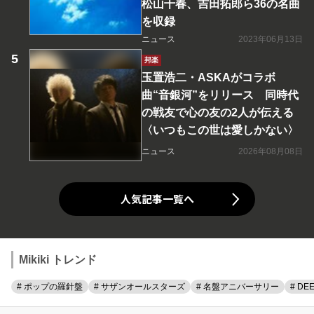
松山千春、吉田拓郎ら36の名曲
を収録
ニュース
2023年06月13日
邦楽
玉置浩二・ASKAがコラボ
曲“音銀河”をリリース 同時代
の戦友で心の友の2人が伝える
〈いつもこの世は愛しかない〉
ニュース
2026年08月08日
人気記事一覧へ
Mikiki トレンド
# ポップの羅針盤
# サザンオールスターズ
# 名盤アニバーサリー
# DE