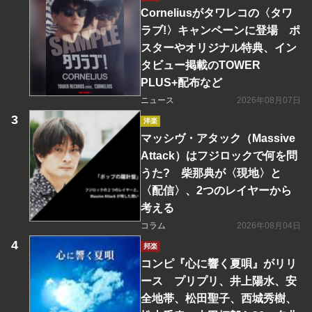
Corneliusがタワレコの〈タワ
ラブ!〉キャンペーンに登場 ポ
スターやオリジナル特典、イン
タビュー掲載のTOWER
PLUS+配布など
ニュース
2026年08月07日
洋楽
マッシヴ・アタック（Massive
Attack）はフジロックで何を問
うた? 柴那典が〈現地〉と
〈配信〉、2つのレイヤーから
考える
コラム
2026年08月04日
邦楽
コンピ『心に響く夏唄』がリリ
ース プリプリ、井上陽水、安
全地帯、松田聖子、西城秀樹、