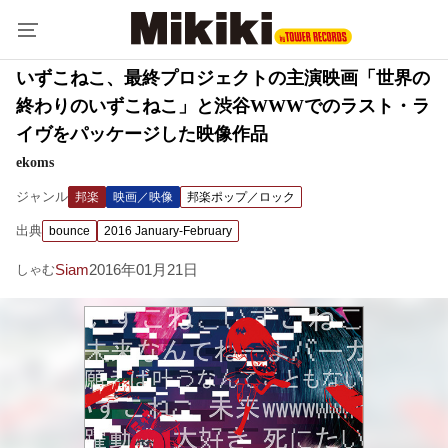
いずこねこ、最終プロジェクトの主演映画「世界の
終わりのいずこねこ」と渋谷WWWでのラスト・ラ
イヴをパッケージした映像作品
ekoms
ジャンル
邦楽
映画／映像
邦楽ポップ／ロック
出典
bounce
2016 January-February
Siam
2016年01月21日
しゃむ