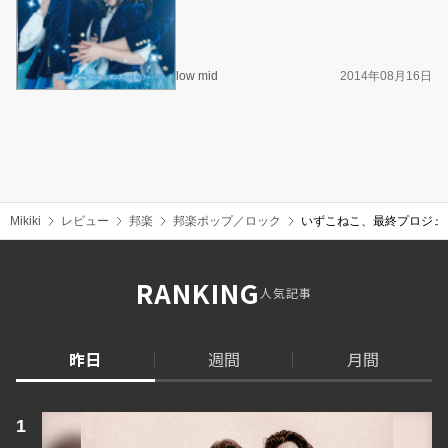
low mid
2014年08月16日
Mikiki
レビュー
邦楽
邦楽ポップ／ロック
いずこねこ、最終プロジェ
RANKING
人気記事
昨日
週間
月間