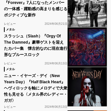
『Forever』7人になったメンバー
の一体感・躍動感の高まりを感じる
ポジティブな新作
レビュー
2024年06月21日
メタル
スラッシュ（Slash）『Orgy Of
The Damned』豪華ゲストを迎え
たカバー集 懐古的なのに現在進行
形なブルースロック
レビュー
2024年06月13日
メタル
ニュー・イヤーズ・デイ（New
Years Day）『Half Black Heart』
ヘヴィロックを軸にメロディで大衆
性も見せる〈メタル界のレディー・
ガガ〉
レビュー
2024年06月13日