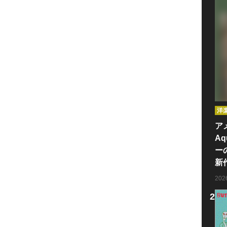
洋
ア
Aq
ー
新
20