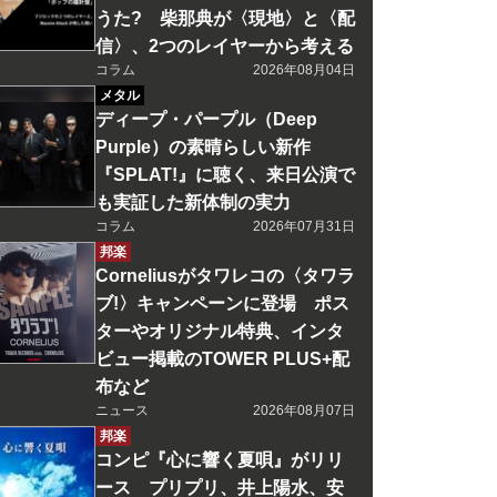
うた? 柴那典が〈現地〉と〈配
信〉、2つのレイヤーから考える
コラム
2026年08月04日
メタル
ディープ・パープル（Deep
Purple）の素晴らしい新作
『SPLAT!』に聴く、来日公演で
も実証した新体制の実力
コラム
2026年07月31日
邦楽
Corneliusがタワレコの〈タワラ
ブ!〉キャンペーンに登場 ポス
ターやオリジナル特典、インタ
ビュー掲載のTOWER PLUS+配
布など
ニュース
2026年08月07日
邦楽
コンピ『心に響く夏唄』がリリ
ース プリプリ、井上陽水、安