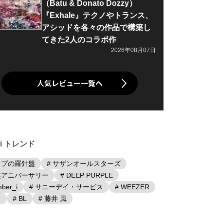
（Batu & Donato Dozzy）
『Exhale』テクノやトランス、
アシッドを各々の作品で構築し
てきた2人のコラボ作
2026年08月07日
人気レビュー一覧へ
iki トレンド
ップの羅針盤
# サザンオールスターズ
盤アニバーサリー
# DEEP PURPLE
ber_i
# サニーデイ・サービス
# WEEZER
日
# BL
# 藤井 風