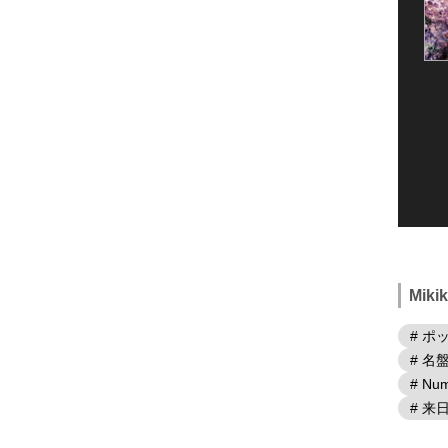
Mik
# ポ
# 名
# Num
# 来