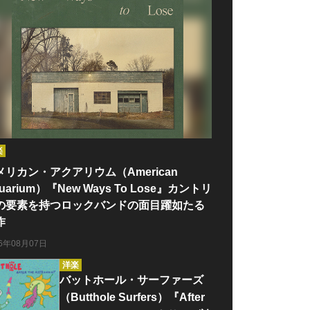
楽
メリカン・アクアリウム（American
uarium）『New Ways To Lose』カントリ
の要素を持つロックバンドの面目躍如たる
作
26年08月07日
洋楽
バットホール・サーファーズ
（Butthole Surfers）『After