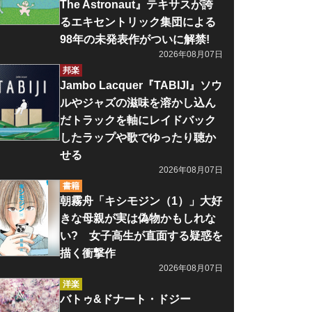
The Astronaut』テキサスが誇
るエキセントリック集団による
98年の未発表作がついに解禁!
2026年08月07日
邦楽
Jambo Lacquer『TABIJI』ソウ
ルやジャズの滋味を溶かし込ん
だトラックを軸にレイドバック
したラップや歌でゆったり聴か
せる
2026年08月07日
書籍
朝霧舟「キシモジン（1）」大好
きな母親が実は偽物かもしれな
い? 女子高生が直面する疑惑を
描く衝撃作
2026年08月07日
洋楽
バトゥ&ドナート・ドジー