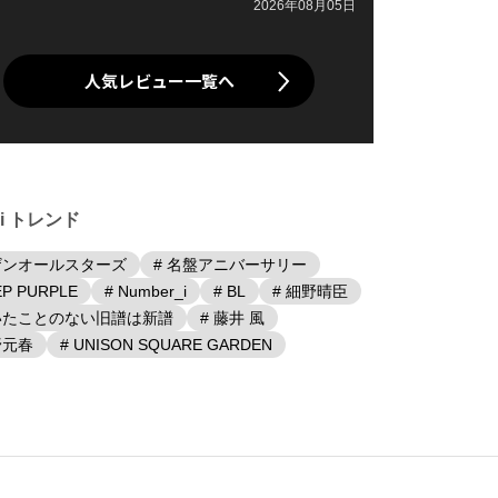
2026年08月05日
人気レビュー一覧へ
iki トレンド
ザンオールスターズ
# 名盤アニバーサリー
EP PURPLE
# Number_i
# BL
# 細野晴臣
聴いたことのない旧譜は新譜
# 藤井 風
野元春
# UNISON SQUARE GARDEN