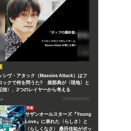
楽
シヴ・アタック（Massive Attack）はフ
ロックで何を問うた? 柴那典が〈現地〉と
配信〉、2つのレイヤーから考える
ム
2026年08月04日
邦楽
サザンオールスターズ『Young
Love』に表れた〈らしさ〉と
〈らしくなさ〉 桑田佳祐がポッ