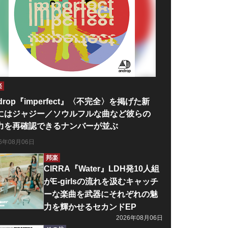
楽
drop『imperfect』〈不完全〉を掲げた新
にはジャジー／ソウルフルな曲など彼らの
力を再確認できるナンバーが並ぶ
26年08月06日
邦楽
CIRRA『Water』LDH発10人組
がE-girlsの流れを汲むキャッチ
ーな楽曲を武器にそれぞれの魅
力を輝かせるセカンドEP
2026年08月06日