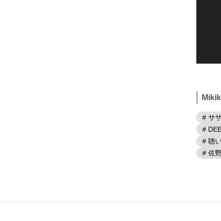
Mik
# サ
# DE
# 
# 佐