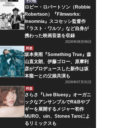
その他
ロビー・ロバートソン（Robbie
Robertson）『Filmworks:
Insomnia』スコセッシ監督作
「ラスト・ワルツ」など自身が
携わった映画音楽を収録
2026年08月06日
邦楽
坂本美雨『Something True』森
山直太朗、伊藤ゴロー、原摩利
彦がプロデュースした新作は坂
本龍一との父娘共演も
2026年07月31日
邦楽
さらさ『Live Bluesy』オーガニ
ックなアンサンブルでR&Bやブ
ギーを展開するメジャー初作
MURO、uin、Stones Taroによ
るリミックスも