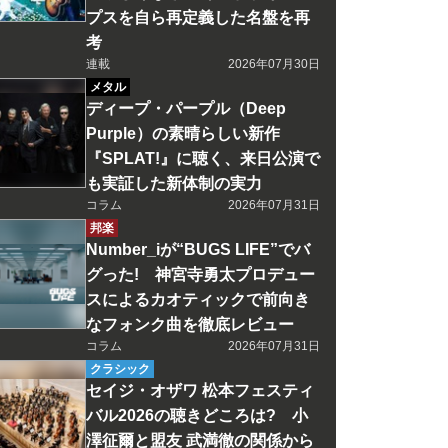
プスを自ら再定義した名盤を再
考
連載
2026年07月30日
メタル
ディープ・パープル（Deep
Purple）の素晴らしい新作
『SPLAT!』に聴く、来日公演で
も実証した新体制の実力
コラム
2026年07月31日
邦楽
Number_iが“BUGS LIFE”でバ
グった! 神宮寺勇太プロデュー
スによるカオティックで前向き
なフォンク曲を徹底レビュー
コラム
2026年07月31日
クラシック
セイジ・オザワ 松本フェスティ
バル2026の聴きどころは? 小
澤征爾と盟友 武満徹の関係から