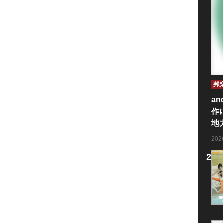
邦
an
作
地
20