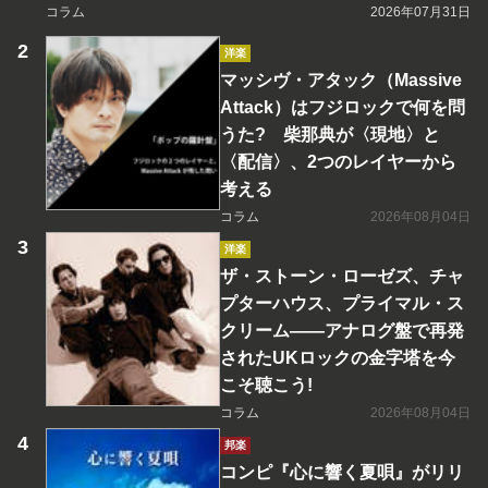
コラム
2026年07月31日
洋楽
マッシヴ・アタック（Massive
Attack）はフジロックで何を問
うた? 柴那典が〈現地〉と
〈配信〉、2つのレイヤーから
考える
コラム
2026年08月04日
洋楽
ザ・ストーン・ローゼズ、チャ
プターハウス、プライマル・ス
クリーム――アナログ盤で再発
されたUKロックの金字塔を今
こそ聴こう!
コラム
2026年08月04日
邦楽
コンピ『心に響く夏唄』がリリ