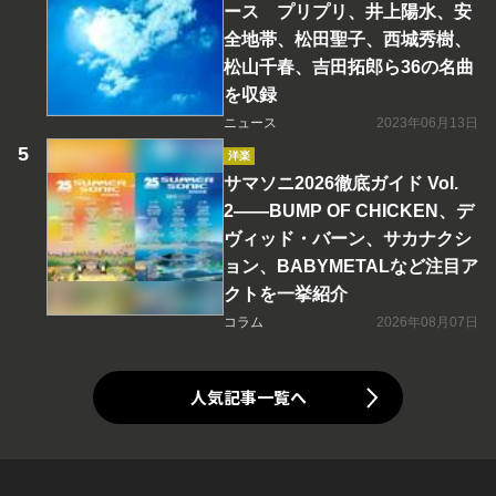
ース プリプリ、井上陽水、安
全地帯、松田聖子、西城秀樹、
松山千春、吉田拓郎ら36の名曲
を収録
ニュース
2023年06月13日
洋楽
サマソニ2026徹底ガイド Vol.
2――BUMP OF CHICKEN、デ
ヴィッド・バーン、サカナクシ
ョン、BABYMETALなど注目ア
クトを一挙紹介
コラム
2026年08月07日
人気記事一覧へ