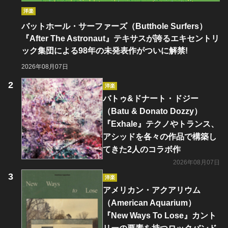
洋楽
バットホール・サーファーズ（Butthole Surfers）
『After The Astronaut』テキサスが誇るエキセントリ
ック集団による98年の未発表作がついに解禁!
2026年08月07日
洋楽
バトゥ&ドナート・ドジー
（Batu & Donato Dozzy）
『Exhale』テクノやトランス、
アシッドを各々の作品で構築し
てきた2人のコラボ作
2026年08月07日
洋楽
アメリカン・アクアリウム
（American Aquarium）
『New Ways To Lose』カント