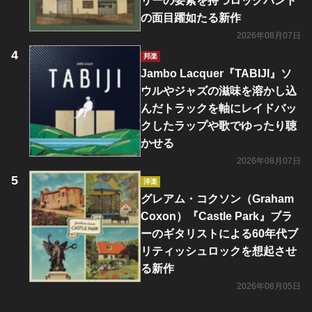
リーの要素を持つロックバンド
の面目躍如たる新作
2026年08月07日
邦楽
Jambo Lacquer『TABIJI』ソ
ウルやジャズの滋味を溶かし込
んだトラックを軸にレイドバッ
クしたラップや歌でゆったり聴
かせる
2026年08月07日
洋楽
グレアム・コクソン（Graham
Coxon）『Castle Park』ブラ
ーのギタリストによる60年代ブ
リティッシュロックを想起させ
る新作
2026年08月05日