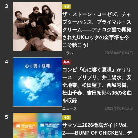
洋楽
ザ・ストーン・ローゼズ、チャ
プターハウス、プライマル・ス
クリーム――アナログ盤で再発
されたUKロックの金字塔を今
こそ聴こう!
コラム
2026年08月04日
邦楽
コンピ『心に響く夏唄』がリリ
ース プリプリ、井上陽水、安
全地帯、松田聖子、西城秀樹、
松山千春、吉田拓郎ら36の名曲
を収録
ニュース
2023年06月13日
洋楽
サマソニ2026徹底ガイド Vol.
2――BUMP OF CHICKEN、デ