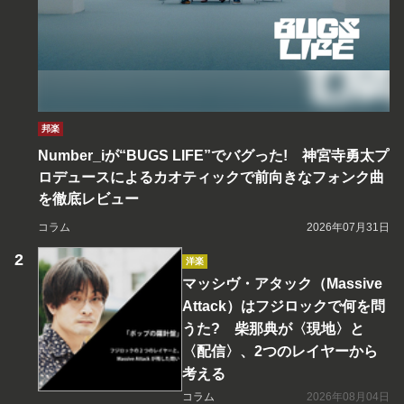
邦楽
Number_iが“BUGS LIFE”でバグった! 神宮寺勇太プ
ロデュースによるカオティックで前向きなフォンク曲
を徹底レビュー
コラム
2026年07月31日
洋楽
マッシヴ・アタック（Massive
Attack）はフジロックで何を問
うた? 柴那典が〈現地〉と
〈配信〉、2つのレイヤーから
考える
コラム
2026年08月04日