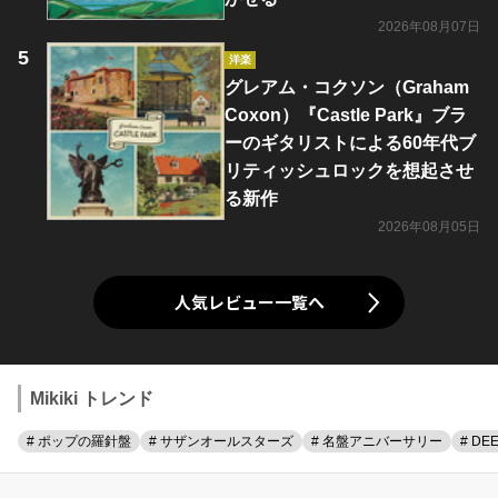
2026年08月07日
洋楽
グレアム・コクソン（Graham
Coxon）『Castle Park』ブラ
ーのギタリストによる60年代ブ
リティッシュロックを想起させ
る新作
2026年08月05日
人気レビュー一覧へ
Mikiki トレンド
# ポップの羅針盤
# サザンオールスターズ
# 名盤アニバーサリー
# DE