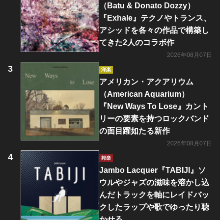
（Batu & Donato Dozzy）
『Exhale』テクノやトランス、
アシッドを各々の作品で構築し
てきた2人のコラボ作
2026年08月07日
洋楽
アメリカン・アクアリウム
（American Aquarium）
『New Ways To Lose』カント
リーの要素を持つロックバンド
の面目躍如たる新作
2026年08月07日
邦楽
Jambo Lacquer『TABIJI』ソ
ウルやジャズの滋味を溶かし込
んだトラックを軸にレイドバッ
クしたラップや歌でゆったり聴
かせる