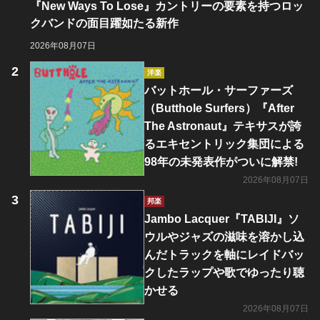
『New Ways To Lose』カントリーの要素を持つロッ
クバンドの面目躍如たる新作
2026年08月07日
洋楽
バットホール・サーファーズ
（Butthole Surfers）『After
The Astronaut』テキサスが誇
るエキセントリック集団による
98年の未発表作がついに解禁!
2026年08月07日
邦楽
Jambo Lacquer『TABIJI』ソ
ウルやジャズの滋味を溶かし込
んだトラックを軸にレイドバッ
クしたラップや歌でゆったり聴
かせる
2026年08月07日