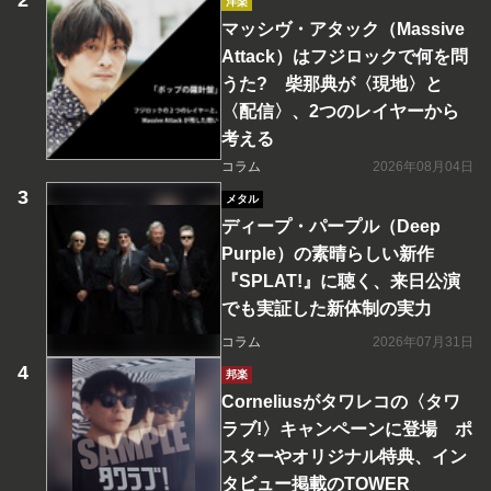
洋楽
マッシヴ・アタック（Massive
Attack）はフジロックで何を問
うた? 柴那典が〈現地〉と
〈配信〉、2つのレイヤーから
考える
コラム
2026年08月04日
メタル
ディープ・パープル（Deep
Purple）の素晴らしい新作
『SPLAT!』に聴く、来日公演
でも実証した新体制の実力
コラム
2026年07月31日
邦楽
Corneliusがタワレコの〈タワ
ラブ!〉キャンペーンに登場 ポ
スターやオリジナル特典、イン
タビュー掲載のTOWER