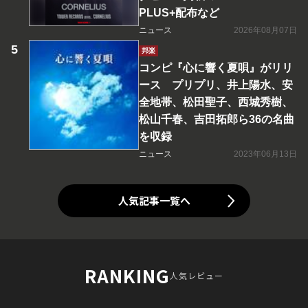
PLUS+配布など
ニュース
2026年08月07日
邦楽
コンピ『心に響く夏唄』がリリ
ース プリプリ、井上陽水、安
全地帯、松田聖子、西城秀樹、
松山千春、吉田拓郎ら36の名曲
を収録
ニュース
2023年06月13日
人気記事一覧へ
RANKING
人気レビュー