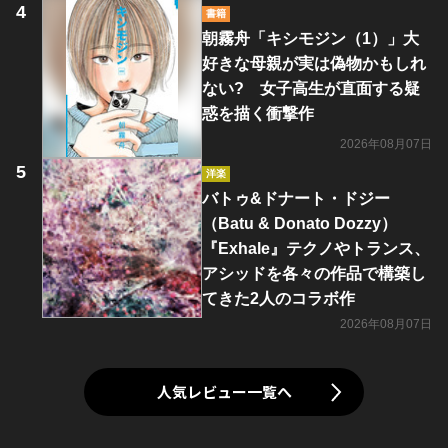
書籍
朝霧舟「キシモジン（1）」大
好きな母親が実は偽物かもしれ
ない? 女子高生が直面する疑
惑を描く衝撃作
2026年08月07日
洋楽
バトゥ&ドナート・ドジー
（Batu & Donato Dozzy）
『Exhale』テクノやトランス、
アシッドを各々の作品で構築し
てきた2人のコラボ作
2026年08月07日
人気レビュー一覧へ