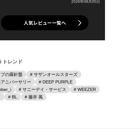
2026年08月05日
人気レビュー一覧へ
iki トレンド
ップの羅針盤
# サザンオールスターズ
盤アニバーサリー
# DEEP PURPLE
ber_i
# サニーデイ・サービス
# WEEZER
日
# BL
# 藤井 風