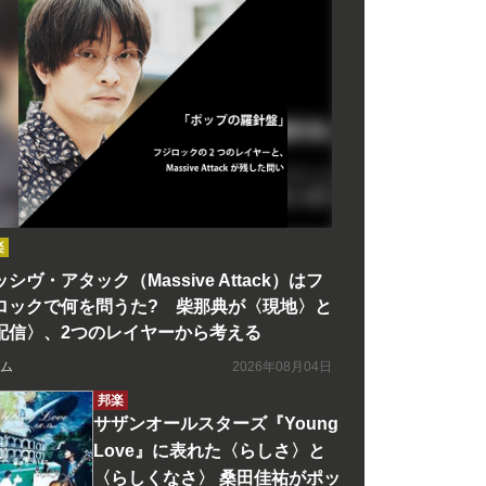
楽
シヴ・アタック（Massive Attack）はフ
ロックで何を問うた? 柴那典が〈現地〉と
配信〉、2つのレイヤーから考える
ム
2026年08月04日
邦楽
サザンオールスターズ『Young
Love』に表れた〈らしさ〉と
〈らしくなさ〉 桑田佳祐がポッ