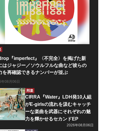
楽
drop『imperfect』〈不完全〉を掲げた新
にはジャジー／ソウルフルな曲など彼らの
力を再確認できるナンバーが並ぶ
26年08月06日
邦楽
CIRRA『Water』LDH発10人組
がE-girlsの流れを汲むキャッチ
ーな楽曲を武器にそれぞれの魅
力を輝かせるセカンドEP
2026年08月06日