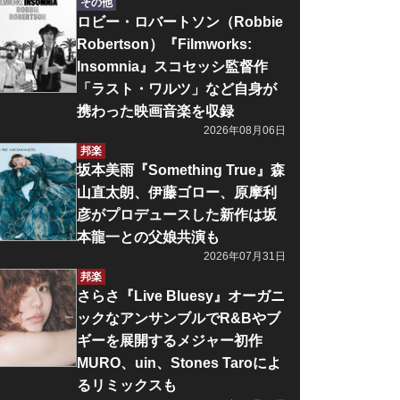
その他
ロビー・ロバートソン（Robbie
Robertson）『Filmworks:
Insomnia』スコセッシ監督作
「ラスト・ワルツ」など自身が
携わった映画音楽を収録
2026年08月06日
邦楽
坂本美雨『Something True』森
山直太朗、伊藤ゴロー、原摩利
彦がプロデュースした新作は坂
本龍一との父娘共演も
2026年07月31日
邦楽
さらさ『Live Bluesy』オーガニ
ックなアンサンブルでR&Bやブ
ギーを展開するメジャー初作
MURO、uin、Stones Taroによ
るリミックスも