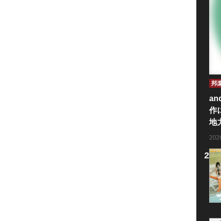
邦
an
作
地
20