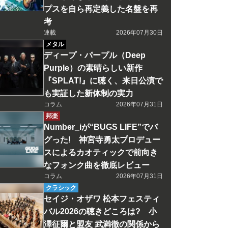
プスを自ら再定義した名盤を再
考
連載
2026年07月30日
メタル
ディープ・パープル（Deep
Purple）の素晴らしい新作
『SPLAT!』に聴く、来日公演で
も実証した新体制の実力
コラム
2026年07月31日
邦楽
Number_iが“BUGS LIFE”でバ
グった! 神宮寺勇太プロデュー
スによるカオティックで前向き
なフォンク曲を徹底レビュー
コラム
2026年07月31日
クラシック
セイジ・オザワ 松本フェスティ
バル2026の聴きどころは? 小
澤征爾と盟友 武満徹の関係から