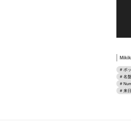
Mik
# ポ
# 名
# Num
# 来