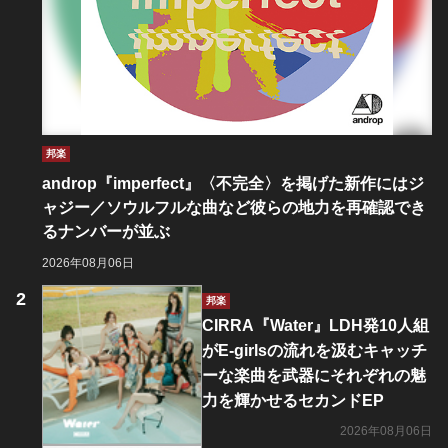
邦楽
androp『imperfect』〈不完全〉を掲げた新作にはジ
ャジー／ソウルフルな曲など彼らの地力を再確認でき
るナンバーが並ぶ
2026年08月06日
邦楽
CIRRA『Water』LDH発10人組
がE-girlsの流れを汲むキャッチ
ーな楽曲を武器にそれぞれの魅
力を輝かせるセカンドEP
2026年08月06日