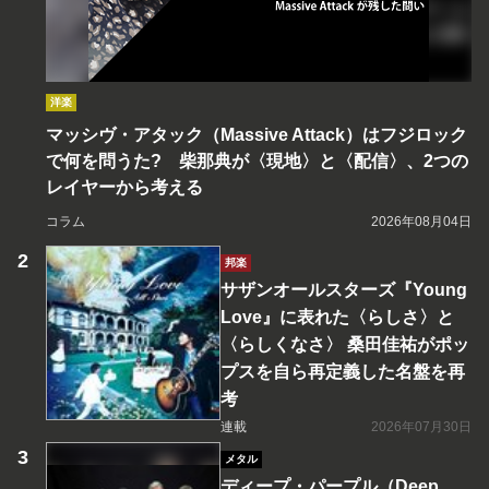
洋楽
マッシヴ・アタック（Massive Attack）はフジロック
で何を問うた? 柴那典が〈現地〉と〈配信〉、2つの
レイヤーから考える
コラム
2026年08月04日
邦楽
サザンオールスターズ『Young
Love』に表れた〈らしさ〉と
〈らしくなさ〉 桑田佳祐がポッ
プスを自ら再定義した名盤を再
考
連載
2026年07月30日
メタル
ディープ・パープル（Deep