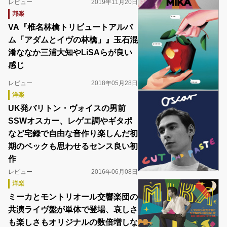
レビュー
2019年11月20日
邦楽
VA『椎名林檎トリビュートアルバ
ム「アダムとイヴの林檎」』玉石混
淆ななか三浦大知やLiSAらが良い
感じ
レビュー
2018年05月28日
洋楽
UK発バリトン・ヴォイスの男前
SSWオスカー、レゲエ調やギタポ
など宅録で自由な音作り楽しんだ初
期のベックも思わせるセンス良い初
作
レビュー
2016年06月08日
洋楽
ミーカとモントリオール交響楽団の
共演ライヴ盤が単体で登場、哀しさ
も楽しさもオリジナルの数倍増しな