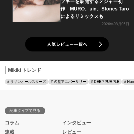
ブギーを展開するメジャー初
作 MURO、uin、Stones Taro
によるリミックスも
2026年08月05日
人気レビュー一覧へ
Mikiki トレンド
# サザンオールスターズ
# 名盤アニバーサリー
# DEEP PURPLE
# Num
記事タイプで見る
コラム
インタビュー
連載
レビュー