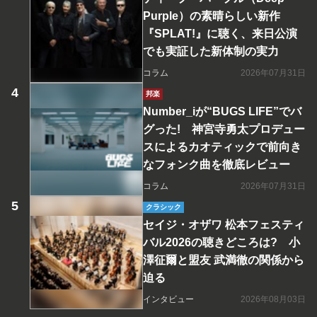
Purple）の素晴らしい新作
『SPLAT!』に聴く、来日公演
でも実証した新体制の実力
コラム
2026年07月31日
邦楽
Number_iが“BUGS LIFE”でバ
グった! 神宮寺勇太プロデュー
スによるカオティックで前向き
なフォンク曲を徹底レビュー
コラム
2026年07月31日
クラシック
セイジ・オザワ 松本フェスティ
バル2026の聴きどころは? 小
澤征爾と盟友 武満徹の関係から
迫る
インタビュー
2026年08月03日