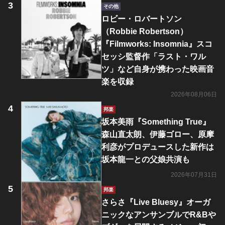
その他
ロビー・ロバートソン
（Robbie Robertson）
『Filmworks: Insomnia』スコ
セッシ監督作「ラスト・ワル
ツ」など自身が携わった映画音
楽を収録
2026年08月06日
邦楽
坂本美雨『Something True』
森山直太朗、伊藤ゴロー、原摩
利彦がプロデュースした新作は
坂本龍一との父娘共演も
2026年07月31日
邦楽
さらさ『Live Bluesy』オーガ
ニックなアンサンブルでR&Bや