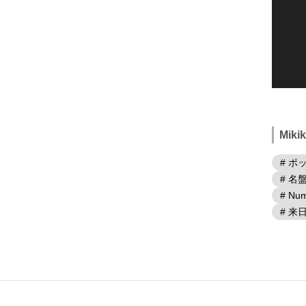
Mik
# ポ
# 名
# Num
# 来