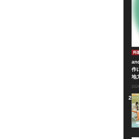
邦
an
作
地
20