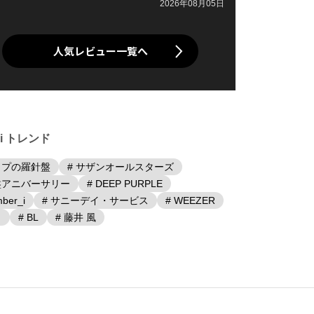
2026年08月05日
人気レビュー一覧へ
iki トレンド
ップの羅針盤
# サザンオールスターズ
盤アニバーサリー
# DEEP PURPLE
ber_i
# サニーデイ・サービス
# WEEZER
日
# BL
# 藤井 風