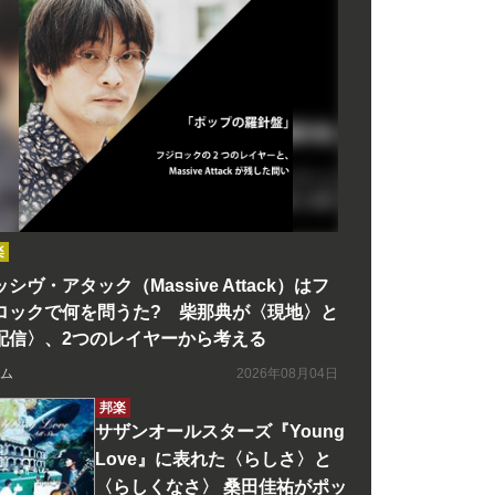
楽
シヴ・アタック（Massive Attack）はフ
ロックで何を問うた? 柴那典が〈現地〉と
配信〉、2つのレイヤーから考える
ム
2026年08月04日
邦楽
サザンオールスターズ『Young
Love』に表れた〈らしさ〉と
〈らしくなさ〉 桑田佳祐がポッ