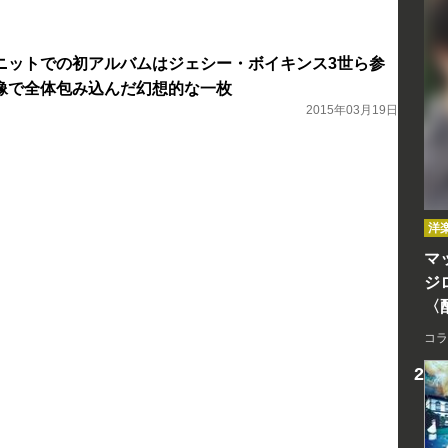
ニットでの初アルバムはジェシー・ボイキンス3世ら参
像で全体包み込んだ幻想的な一枚
2015年03月19日
洋
マッ
ジ
〈
コラ