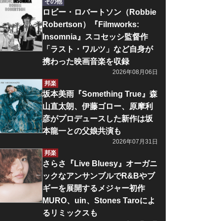
その他
ロビー・ロバートソン（Robbie
Robertson）『Filmworks:
Insomnia』スコセッシ監督作
「ラスト・ワルツ」など自身が
携わった映画音楽を収録
2026年08月06日
邦楽
坂本美雨『Something True』森
山直太朗、伊藤ゴロー、原摩利
彦がプロデュースした新作は坂
本龍一との父娘共演も
2026年07月31日
邦楽
さらさ『Live Bluesy』オーガニ
ックなアンサンブルでR&Bやブ
ギーを展開するメジャー初作
MURO、uin、Stones Taroによ
るリミックスも