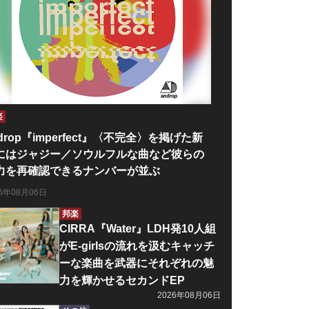
楽
drop『imperfect』〈不完全〉を掲げた新
にはジャジー／ソウルフルな曲など彼らの
力を再確認できるナンバーが並ぶ
26年08月06日
邦楽
CIRRA『Water』LDH発10人組
がE-girlsの流れを汲むキャッチ
ーな楽曲を武器にそれぞれの魅
力を輝かせるセカンドEP
2026年08月06日