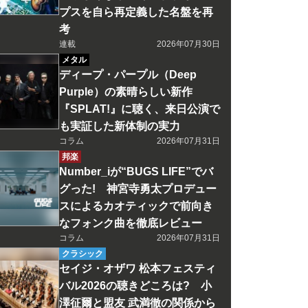
プスを自ら再定義した名盤を再
考
連載
2026年07月30日
メタル
ディープ・パープル（Deep
Purple）の素晴らしい新作
『SPLAT!』に聴く、来日公演で
も実証した新体制の実力
コラム
2026年07月31日
邦楽
Number_iが“BUGS LIFE”でバ
グった! 神宮寺勇太プロデュー
スによるカオティックで前向き
なフォンク曲を徹底レビュー
コラム
2026年07月31日
クラシック
セイジ・オザワ 松本フェスティ
バル2026の聴きどころは? 小
澤征爾と盟友 武満徹の関係から