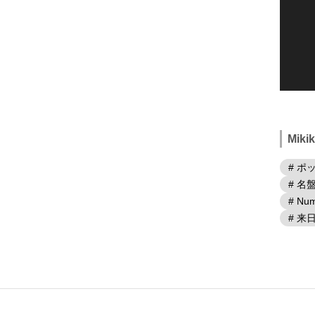
Mik
# ポ
# 名
# Num
# 来