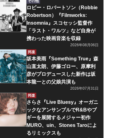
その他
ロビー・ロバートソン（Robbie
Robertson）『Filmworks:
Insomnia』スコセッシ監督作
「ラスト・ワルツ」など自身が
携わった映画音楽を収録
2026年08月06日
邦楽
坂本美雨『Something True』森
山直太朗、伊藤ゴロー、原摩利
彦がプロデュースした新作は坂
本龍一との父娘共演も
2026年07月31日
邦楽
さらさ『Live Bluesy』オーガニ
ックなアンサンブルでR&Bやブ
ギーを展開するメジャー初作
MURO、uin、Stones Taroによ
るリミックスも