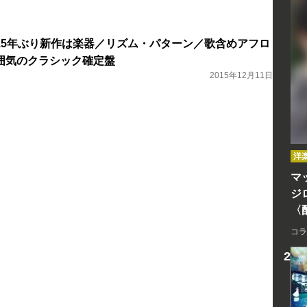
15年ぶり新作は楽器／リズム・パターン／歌含めアフロ
囲気のクラシック確定盤
2015年12月11日
洋
マッ
ジ
〈
コラ