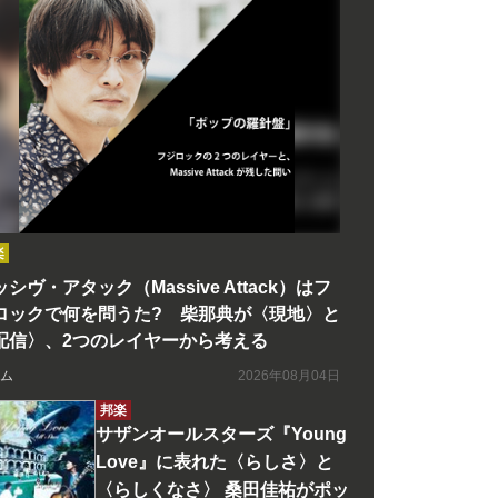
楽
シヴ・アタック（Massive Attack）はフ
ロックで何を問うた? 柴那典が〈現地〉と
配信〉、2つのレイヤーから考える
ム
2026年08月04日
邦楽
サザンオールスターズ『Young
Love』に表れた〈らしさ〉と
〈らしくなさ〉 桑田佳祐がポッ