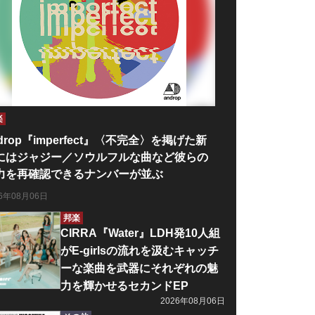
楽
drop『imperfect』〈不完全〉を掲げた新
にはジャジー／ソウルフルな曲など彼らの
力を再確認できるナンバーが並ぶ
26年08月06日
邦楽
CIRRA『Water』LDH発10人組
がE-girlsの流れを汲むキャッチ
ーな楽曲を武器にそれぞれの魅
力を輝かせるセカンドEP
2026年08月06日