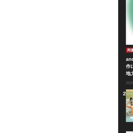
邦
an
作
地
20