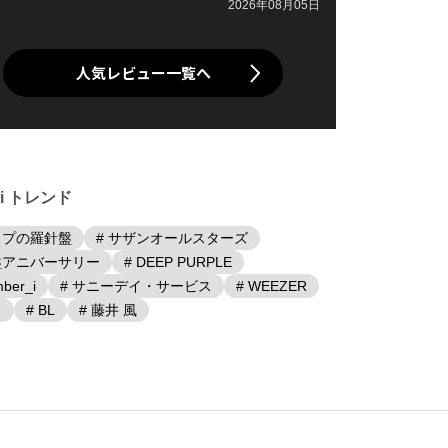
2026年08月05日
人気レビュー一覧へ
iki トレンド
ップの羅針盤
# サザンオールスターズ
盤アニバーサリー
# DEEP PURPLE
ber_i
# サニーデイ・サービス
# WEEZER
日
# BL
# 藤井 風