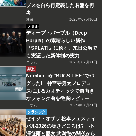
プスを自ら再定義した名盤を再
考
連載
2026年07月30日
メタル
ディープ・パープル（Deep
Purple）の素晴らしい新作
『SPLAT!』に聴く、来日公演で
も実証した新体制の実力
コラム
2026年07月31日
邦楽
Number_iが“BUGS LIFE”でバ
グった! 神宮寺勇太プロデュー
スによるカオティックで前向き
なフォンク曲を徹底レビュー
コラム
2026年07月31日
クラシック
セイジ・オザワ 松本フェスティ
バル2026の聴きどころは? 小
澤征爾と盟友 武満徹の関係から