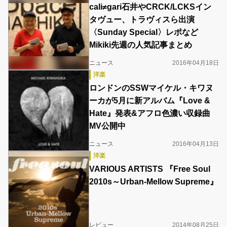
cali≠gari石井やCRCK/LCKSイン
タヴュー、トラヴィスら出演
〈Sunday Special〉レポなど
Mikiki先週の人気記事まとめ
ニュース
2016年04月18日
洋楽
ロンドンのSSWマイケル・キワヌ
ーカが5月に新アルバム『Love &
Hate』発表&アフロ色濃い収録曲
MV公開中
ニュース
2016年04月13日
洋楽
VARIOUS ARTISTS 『Free Soul
2010s～Urban-Mellow Supreme』
レビュー
2014年08月25日