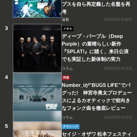
プスを自ら再定義した名盤を再
考
連載
2026年07月30日
メタル
ディープ・パープル（Deep
Purple）の素晴らしい新作
『SPLAT!』に聴く、来日公演
でも実証した新体制の実力
コラム
2026年07月31日
邦楽
Number_iが“BUGS LIFE”でバ
グった! 神宮寺勇太プロデュー
スによるカオティックで前向き
なフォンク曲を徹底レビュー
コラム
2026年07月31日
クラシック
セイジ・オザワ 松本フェスティ