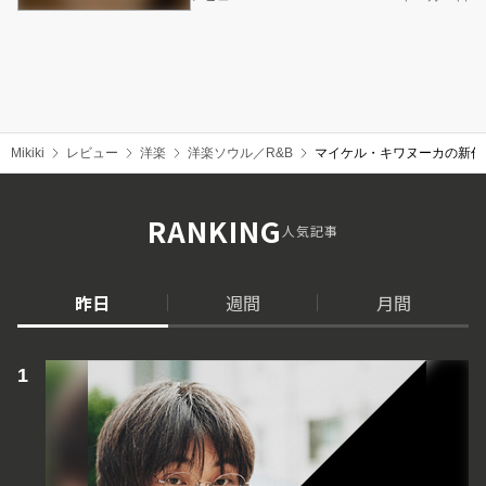
Mikiki
レビュー
洋楽
洋楽ソウル／R&B
マイケル・キワヌーカの新作
RANKING
人気記事
昨日
週間
月間