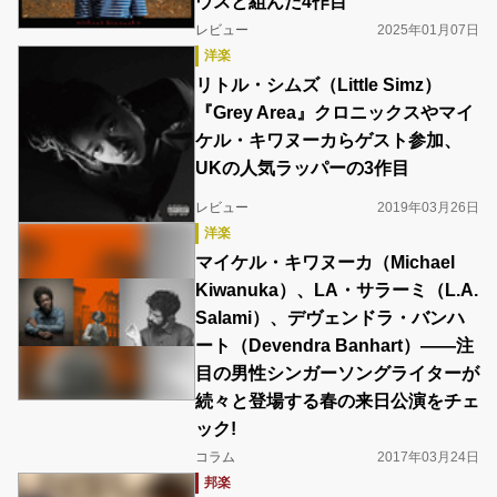
ウスと組んだ4作目
レビュー
2025年01月07日
洋楽
リトル・シムズ（Little Simz）
『Grey Area』クロニックスやマイ
ケル・キワヌーカらゲスト参加、
UKの人気ラッパーの3作目
レビュー
2019年03月26日
洋楽
マイケル・キワヌーカ（Michael
Kiwanuka）、LA・サラーミ（L.A.
Salami）、デヴェンドラ・バンハ
ート（Devendra Banhart）――注
目の男性シンガーソングライターが
続々と登場する春の来日公演をチェ
ック!
コラム
2017年03月24日
邦楽