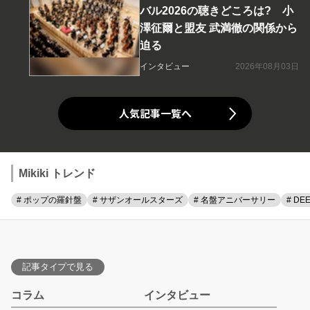
バル2026の聴きどころは? 小
澤征爾と盟友 武満徹の関係から
迫る
インタビュー
2026年08月03日
人気記事一覧へ
Mikiki トレンド
# ポップの羅針盤
# サザンオールスターズ
# 名盤アニバーサリー
# DE
記事タイプで見る
コラム
インタビュー