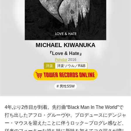
MICHAEL KIWANUKA
『Love & Hate』
Polydor
2016
洋楽
洋楽ソウル／R&B
# 男性SSW
4年ぶり2作目が到着。先行曲“Black Man In The World”で
打ち出したアフロ・グルーヴや、プロデュースに
デンジャ
ー・マウス
を迎えたことに伴うロック～
プログレ
感など、
従来のフォーキーな持ち味に新味を加えてコク深さが増し