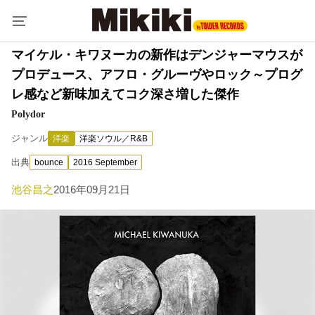
マイケル・キワヌーカの新作はデンジャーマウスが
プロデュース、アフロ・グルーヴやロック～プログ
レ感など新味加えてコク深さ増した傑作
Polydor
ジャンル
洋楽
洋楽ソウル／R&B
出典
bounce
2016 September
池谷昌之
2016年09月21日