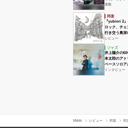
連載
邦楽
『yubior
ロック、チェ
行き交う奥深
レビュー
ジャズ
井上陽介の60年
本太郎のアト
ベースソロア
インタビュー
Mikiki
レビュー
邦楽
邦