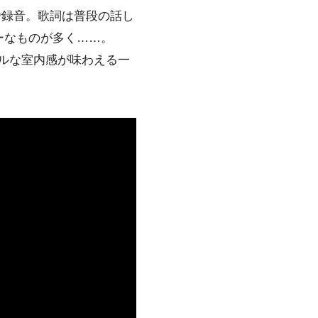
で録音。歌詞は普段の話し
ー
なものが多く……。
ルな室内感が味わえる一
。