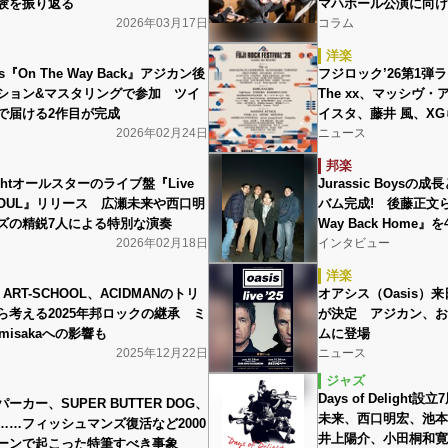
験を振り返る
マハホール公演に向け
2026年03月17日
コラム
洋楽
oys『On The Way Back』アジカン後
フジロック’26第1
ション&マスタリングで参加 ツイ
The xx、マッシヴ
で届ける2作目が完成
イスタ、藤井 風、XG
2026年02月24日
ニュース
邦楽
elightオールスターのライブ盤『Live
Jurassic Boys
& SOUL』リリース 広瀬未来や西口明
バム完成! 後藤正文ら
ズの精鋭7人による特別な演奏
Way Back Home』
2026年02月18日
インタビュー
洋楽
、ART-SCHOOL、ACIDMANのトリ
オアシス（Oasis）
ら考える2025年邦ロックの継承 ミ
が決定 アジカン、お
amisakaへの影響も
ムに登場
2025年12月22日
ニュース
ジャズ
Days of Delig
ーカー、SUPER BUTTER DOG、
未来、西口明宏、池本
……フィッシュマンズ復活など2000
井上陽介、小田桐和寛
ーンで起こった特筆すべき事象