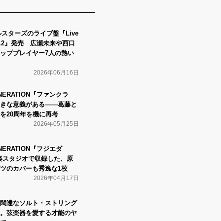
tオールスターズのライブ盤『Live
 vol.2』発売 広瀬未来や西口
ッププレイヤー7人の熱い
2026年06月16日
GENERATION『ファンクラ
きな意義がある――葛藤と
を20周年を機に再考
2026年05月25日
GENERATION『フジエダ
楽スタジオで収録した、原
ツのカバーも秀逸な1枚
2026年04月17日
闊達なソルト・ストリング
。弦楽器を愛する才能のヤ