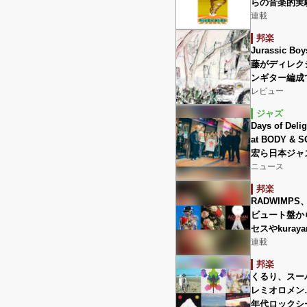
らの音楽的実
連載
邦楽
Jurassic B
藤がディレク
ンギター編成
レビュー
ジャズ
Days of D
at BODY 
宏ら日本ジャ
ニュース
邦楽
RADWIMPS
ビュート盤か
セスやkuray
連載
邦楽
くるり、スーパ
レミオロメン
年代ロックシ