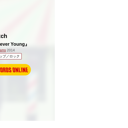
tch
rever Young』
eams
2014
ップ／ロック