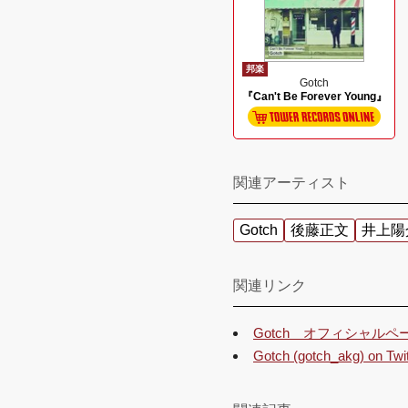
邦楽
Gotch
『Can't Be Forever Young』
関連アーティスト
Gotch
後藤正文
井上陽
関連リンク
Gotch オフィシャルペ
Gotch (gotch_akg) on Twit