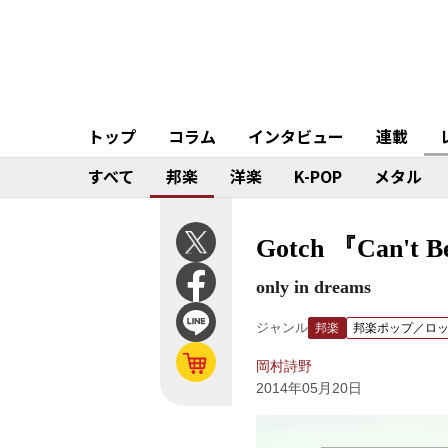
トップ
コラム
インタビュー
連載
すべて
邦楽
洋楽
K-POP
メタル
Gotch 『Can't B
only in dreams
ジャンル
邦楽
邦楽ポップ／ロ
岡村詩野
2014年05月20日