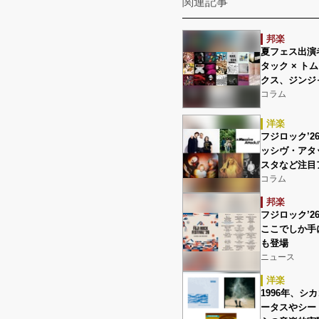
関連記事
邦楽
夏フェス出演
タック × 
クス、ジンジ
コラム
洋楽
フジロック’26
ッシヴ・アタ
スタなど注目
コラム
邦楽
フジロック’
ここでしか手
も登場
ニュース
洋楽
1996年、
ータスやシー