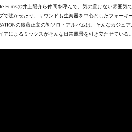
le Films
の
井上陽介
ら仲間を呼んで、気の置けない雰囲気
プ
で聴かせたり。サウンドも生楽器を中心とした
フォーキ
RATION
の
後藤正文
の初ソロ・アルバムは、そんなカジュア
イア
によるミックスがそんな日常風景を引き立たせている