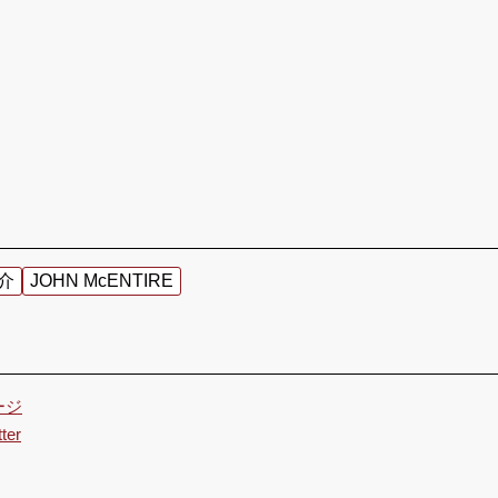
介
JOHN McENTIRE
ージ
ter