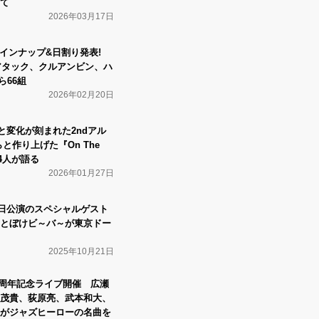
て
2026年03月17日
弾ラインナップ&日割り発表!
・アタック、クルアンビン、ハ
ら66組
2026年02月20日
の成長と変化が刻まれた2ndアル
と作り上げた『On The
を4人が語る
2026年01月27日
来日公演のスペシャルゲスト
とぼけビ～バ～が東京ドー
2025年10月21日
ht設立7周年記念ライブ開催 広瀬
茂貴、荻原亮、武本和大、
がジャズヒーローの名曲を