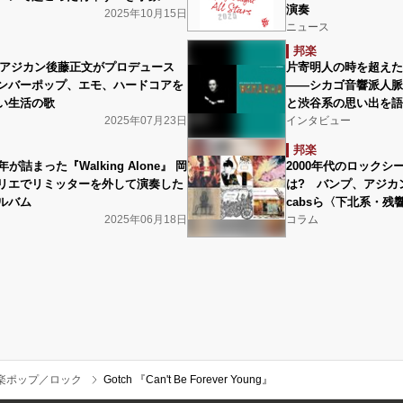
演奏
2025年10月15日
ニュース
邦楽
i 2』アジカン後藤正文がプロデュース
片寄明人の時を超えた名
ンバーポップ、エモ、ハードコアを
――シカゴ音響派人脈
い生活の歌
と渋谷系の思い出を語
2025年07月23日
インタビュー
邦楽
が詰まった『Walking Alone』 岡
2000年代のロック
リエでリミッターを外して演奏した
は? バンプ、アジカン、
ルバム
cabsら〈下北系・
2025年06月18日
コラム
楽ポップ／ロック
Gotch 『Can't Be Forever Young』