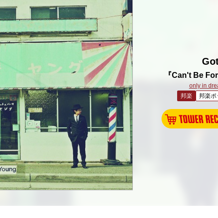
Go
『Can't Be Fo
only in dr
邦楽
邦楽ポ