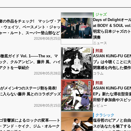
ジャズ
Days of Deligh
者の作品をチェック! マッシヴ・ア
at BODY & SOUL
トム・ウェイツ、ベースメント・ジャッ
明宏ら日本ジャズのト
ャー・ルート、スーパー登山部など
演奏
2026年06月25日
ニュース
邦楽
徹底ガイド Vol. 1――The xx、マ
ASIAN KUNG-FU 
ック、クルアンビン、藤井 風、ハイ
ブ』は今聴くことに大
アクトを一挙紹介
閉塞感を内包した傑作
2026年05月28日
コラム
邦楽
26がメイン4つのステージ割を発表!
ASIAN KUNG-FU 
に入らない藤井 風とのコラボグッズ
EP』新たな滞在型音
田郁子参加曲やスピッ
2026年05月15日
レビュー
クラシック
シカゴ音響派によるロックの変革――ト
塩谷哲のピアノと自由
・アンド・ケイク、ジム・オルーク
スがあなたを魅了する