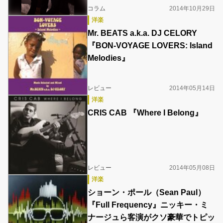
コラム
2014年10月29日
洋楽
Mr. BEATS a.k.a. DJ CELORY
『BON-VOYAGE LOVERS: Island
Melodies』
レビュー
2014年05月14日
洋楽
CRIS CAB 『Where I Belong』
レビュー
2014年05月08日
洋楽
ショーン・ポール（Sean Paul）
『Full Frequency』ニッキー・ミ
ナージュら客演がクソ豪華でトピッ