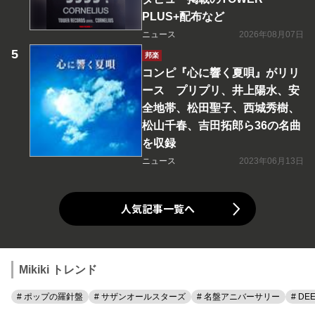
PLUS+配布など
ニュース
2026年08月07日
邦楽
コンピ『心に響く夏唄』がリリ
ース プリプリ、井上陽水、安
全地帯、松田聖子、西城秀樹、
松山千春、吉田拓郎ら36の名曲
を収録
ニュース
2023年06月13日
人気記事一覧へ
Mikiki トレンド
# ポップの羅針盤
# サザンオールスターズ
# 名盤アニバーサリー
# DE