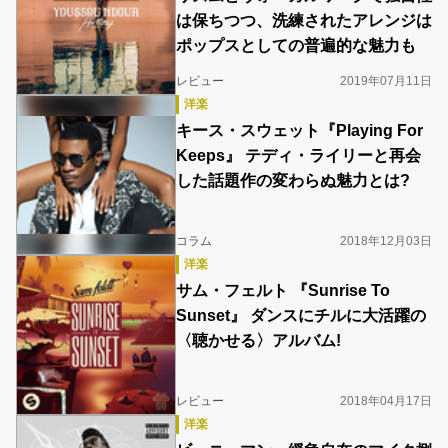
は保ちつつ、洗練されたアレンジは
ポップスとしての普遍的な魅力も
レビュー
2019年07月11日
洋楽
キース・スウェット『Playing For
Keeps』 テディ・ライリーと再会
した話題作の変わらぬ魅力とは?
コラム
2018年12月03日
洋楽
サム・フェルト 『Sunrise To
Sunset』 ダンスにチルに大活躍の
〈聴かせる〉アルバム!
レビュー
2018年04月17日
洋楽