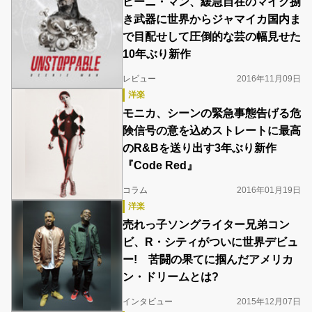
ビーニ・マン、緩急自在のマイク捌
き武器に世界からジャマイカ国内ま
で目配せして圧倒的な芸の幅見せた
10年ぶり新作
レビュー
2016年11月09日
洋楽
モニカ、シーンの緊急事態告げる危
険信号の意を込めストレートに最高
のR&Bを送り出す3年ぶり新作
『Code Red』
コラム
2016年01月19日
洋楽
売れっ子ソングライター兄弟コン
ビ、R・シティがついに世界デビュ
ー! 苦闘の果てに掴んだアメリカ
ン・ドリームとは?
インタビュー
2015年12月07日