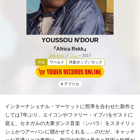
YOUSSOU N'DOUR
『Africa Rekk』
Jive Epic
／
ソニー
2017
洋楽
ワールド
洋楽ポップ／ロック
# アフリカ
インターナショナル・マーケットに照準を合わせた新作と
しては7年ぶり。エイコンやファリー・イプパをゲストに
迎え、セネガルの大衆ダンス音楽〈ンバラ〉をスタイリッ
シュかつアーバンに聴かせてくれる……のだが、キャッチ