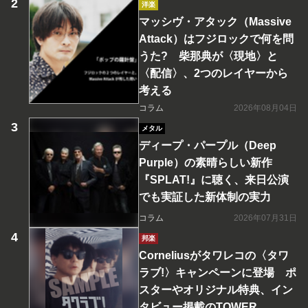
洋楽
マッシヴ・アタック（Massive
Attack）はフジロックで何を問
うた? 柴那典が〈現地〉と
〈配信〉、2つのレイヤーから
考える
コラム
2026年08月04日
メタル
ディープ・パープル（Deep
Purple）の素晴らしい新作
『SPLAT!』に聴く、来日公演
でも実証した新体制の実力
コラム
2026年07月31日
邦楽
Corneliusがタワレコの〈タワ
ラブ!〉キャンペーンに登場 ポ
スターやオリジナル特典、イン
タビュー掲載のTOWER