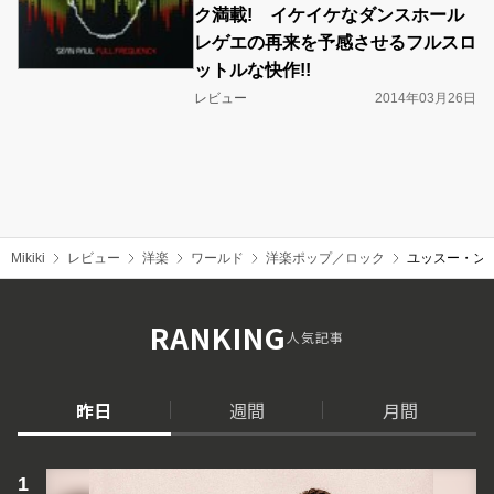
ク満載! イケイケなダンスホール
レゲエの再来を予感させるフルスロ
ットルな快作!!
レビュー
2014年03月26日
Mikiki
レビュー
洋楽
ワールド
洋楽ポップ／ロック
ユッスー・ンド
RANKING
人気記事
昨日
週間
月間