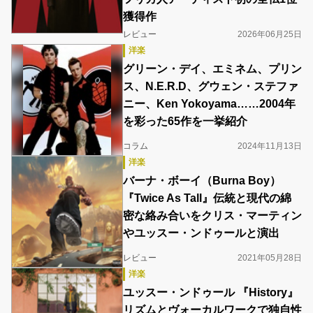
獲得作
レビュー
2026年06月25日
洋楽
グリーン・デイ、エミネム、プリン
ス、N.E.R.D、グウェン・ステファ
ニー、Ken Yokoyama……2004年
を彩った65作を一挙紹介
コラム
2024年11月13日
洋楽
バーナ・ボーイ（Burna Boy）
『Twice As Tall』伝統と現代の綿
密な絡み合いをクリス・マーティン
やユッスー・ンドゥールと演出
レビュー
2021年05月28日
洋楽
ユッスー・ンドゥール 『History』
リズムとヴォーカルワークで独自性