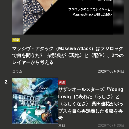
洋楽
マッシヴ・アタック（Massive Attack）はフジロック
で何を問うた? 柴那典が〈現地〉と〈配信〉、2つの
レイヤーから考える
コラム
2026年08月04日
邦楽
サザンオールスターズ『Young
Love』に表れた〈らしさ〉と
〈らしくなさ〉 桑田佳祐がポッ
プスを自ら再定義した名盤を再
考
連載
2026年07月30日