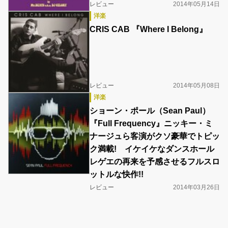
レビュー
2014年05月14日
洋楽
CRIS CAB 『Where I Belong』
レビュー
2014年05月08日
洋楽
ショーン・ポール（Sean Paul）
『Full Frequency』ニッキー・ミ
ナージュら客演がクソ豪華でトピッ
ク満載! イケイケなダンスホール
レゲエの再来を予感させるフルスロ
ットルな快作!!
レビュー
2014年03月26日