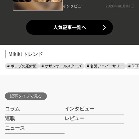
インタビュー
2026年08月03日
人気記事一覧へ
Mikiki トレンド
# ポップの羅針盤
# サザンオールスターズ
# 名盤アニバーサリー
# DE
記事タイプで見る
コラム
インタビュー
連載
レビュー
ニュース