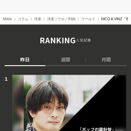
Mikiki
コラム
洋楽
洋楽ソウル／R&B
ワールド
NICO & VINZ 『Bla
RANKING
人気記事
昨日
週間
月間