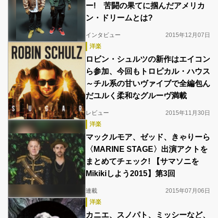
ー! 苦闘の果てに掴んだアメリカ
ン・ドリームとは?
インタビュー
2015年12月07日
洋楽
ロビン・シュルツの新作はエイコン
ら参加、今回もトロピカル・ハウス
～チル系の甘いヴァイブで全編包ん
だユルく柔和なグルーヴ満載
レビュー
2015年11月30日
洋楽
マックルモア、ゼッド、きゃりーら
〈MARINE STAGE〉出演アクトを
まとめてチェック! 【サマソニを
Mikikiしよう2015】第3回
連載
2015年07月06日
洋楽
カニエ、スノパト、ミッシーなど、