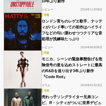
10年ぶり新作
レビュー
2016年11月09日
洋楽
ロンドン育ちのレゲエ歌手、ナッテ
ィがバンド率いての初作はハイライ
フなどの匂い漂わせつつクリアな音
処理が洗練味たっぷり
レビュー
2016年06月06日
洋楽
モニカ、シーンの緊急事態告げる危
険信号の意を込めストレートに最高
のR&Bを送り出す3年ぶり新作
『Code Red』
コラム
2016年01月19日
洋楽
売れっ子ソングライター兄弟コン
ビ、R・シティがついに世界デビュ