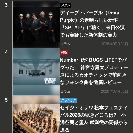
メタル
ディープ・パープル（Deep
Purple）の素晴らしい新作
『SPLAT!』に聴く、来日公演
でも実証した新体制の実力
コラム
2026年07月31日
邦楽
Number_iが“BUGS LIFE”でバ
グった! 神宮寺勇太プロデュー
スによるカオティックで前向き
なフォンク曲を徹底レビュー
コラム
2026年07月31日
クラシック
セイジ・オザワ 松本フェスティ
バル2026の聴きどころは? 小
澤征爾と盟友 武満徹の関係から
迫る