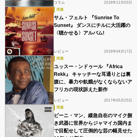
コラム
2018年12月03日
洋楽
サム・フェルト 『Sunrise To
Sunset』 ダンスにチルに大活躍の
〈聴かせる〉アルバム!
レビュー
2018年04月17日
洋楽
ユッスー・ンドゥール 『Africa
Rekk』 キャッチーな耳通りとは裏
腹に、暴力や飢餓がなくならないア
フリカの現状訴えた新作
レビュー
2017年05月25日
洋楽
ビーニ・マン、緩急自在のマイク捌
き武器に世界からジャマイカ国内ま
で目配せして圧倒的な芸の幅見せた