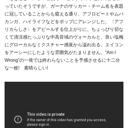
っていたそうですが、ガーナのサッカー・チーム名を表題
に冠していることからも窺える通り、
アフロビート
や
ムバ
カンガ
、
ハイライフ
などをポップにアレンジした、〈アフ
リカらしさ〉をアピールする仕上がりに。ちょっぴり切な
くて清涼感たっぷりな中高音域のヴォーカルと、良い塩梅
にグローカルなミクスチャー感覚から溢れ出る、
エイコン
をアーシーにしたような雰囲気がたまりません。“Am I
Wrong”の一発では終わらないことを予感させるに十二分
な一枚! 素晴らしい!