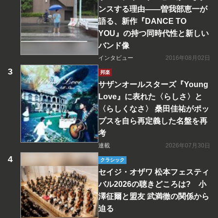
ンスする理由――曽我部恵一が
語る、新作『DANCE TO
YOU』の持つ同時代性と新しい
バンド像
インタビュー
2016年08月02日
邦楽
サザンオールスターズ『Young
Love』に表れた〈らしさ〉と
〈らしくなさ〉 桑田佳祐がポッ
プスを自ら再定義した名盤を再
考
連載
2026年07月30日
クラシック
セイジ・オザワ 松本フェスティ
バル2026の聴きどころは? 小
澤征爾と盟友 武満徹の関係から
迫る