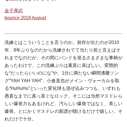
金子厚武
bounce
2018 August
洗練とはこういうことを言うのか。前作が出たのが2010
年、8年ぶりなのだから洗練されてて当たり前と言えばそ
れまでなのだが、その間にバンドを巡るさまざまな事柄が
あったわけで、この洗練ぶりは素直に喜ばしい。変態的
な“だったらいいのにな”や、1分に満たない瞬間沸騰ソン
グ“YAH YAH YAH”、小倉直也がメイン・ヴォーカルを取
る“HuHuHu”といった変化球も混ぜ込みつつも、いずれも
愚直なまでに真っ直ぐなロック。そこには当然マスドレら
しい爆発力もあるけれど、汚らしい爆発ではなく、美しい
爆発。とにかくマスドレの新譜が聴けるだけで嬉しい。そ
れだけで十分。