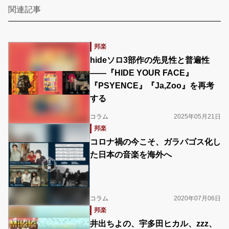
関連記事
邦楽
hideソロ3部作の先見性と普遍性
――『HIDE YOUR FACE』
『PSYENCE』『Ja,Zoo』を再考
する
コラム
2025年05月21日
邦楽
コロナ禍の今こそ、ガラパゴス化し
た日本の音楽を海外へ
コラム
2020年07月06日
邦楽
井出ちよの、宇多田ヒカル、zzz、