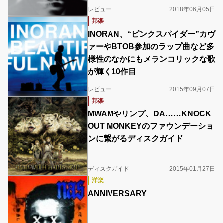
レビュー
2018年06月05日
邦楽
INORAN、“ピンクスパイダー”カヴ
ァーやBTOB参加のラップ曲など多
様性のなかにもメランコリックな歌
が輝く10作目
レビュー
2015年09月07日
邦楽
MWAMやリンプ、DA……KNOCK
OUT MONKEYのファウンデーショ
ンに繋がるディスクガイド
ディスクガイド
2015年01月27日
洋楽
ANNIVERSARY