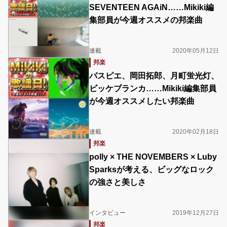
SEVENTEEN AGAiN……Mikiki編
集部員が今週オススメの邦楽曲
連載
2020年05月12日
邦楽
パスピエ、岡田拓郎、月町蛍光灯、
ビッケブランカ……Mikiki編集部員
が今週オススメしたい邦楽曲
連載
2020年02月18日
邦楽
polly × THE NOVEMBERS × Luby
Sparksが考える、ビッグなロック
の強さと美しさ
インタビュー
2019年12月27日
邦楽