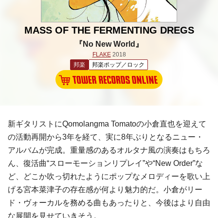
MASS OF THE FERMENTING DREGS
『No New World』
FLAKE
2018
邦楽
邦楽ポップ／ロック
新ギタリストにQomolangma Tomatoの小倉直也を迎えて
の活動再開から3年を経て、実に8年ぶりとなるニュー・
アルバムが完成。重量感のあるオルタナ風の演奏はもちろ
ん、復活曲“スローモーションリプレイ”や“New Order”な
ど、どこか吹っ切れたようにポップなメロディーを歌い上
げる宮本菜津子の存在感が何より魅力的だ。小倉がリー
ド・ヴォーカルを務める曲もあったりと、今後はより自由
な展開を見せていきそう。