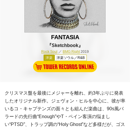
FANTASIA
『Sketchbook』
Rock Soul
／
BMG Right
2019
洋楽
洋楽ソウル／R&B
クリスマス盤を最後にメジャーを離れ、約3年ぶりに発表
したオリジナル新作。ジェヴォン・ヒルを中心に、彼が率
いるコ・キャプテンズの面々とも組んだ楽曲は、90s風バ
ラードの先行曲“Enough”やT・ペイン客演の悩まし
い“PTSD”、トラップ調の“Holy Ghost”など多様だが、ゴス