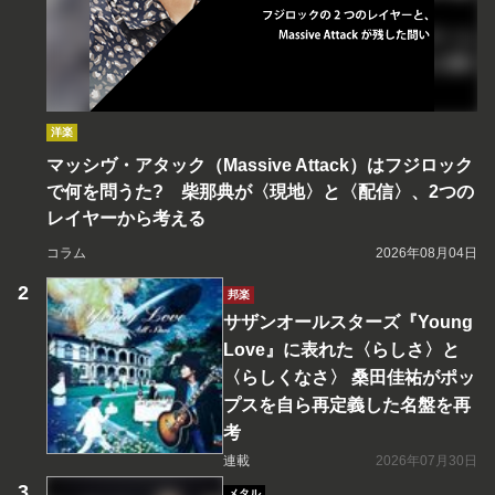
洋楽
マッシヴ・アタック（Massive Attack）はフジロック
で何を問うた? 柴那典が〈現地〉と〈配信〉、2つの
レイヤーから考える
コラム
2026年08月04日
邦楽
サザンオールスターズ『Young
Love』に表れた〈らしさ〉と
〈らしくなさ〉 桑田佳祐がポッ
プスを自ら再定義した名盤を再
考
連載
2026年07月30日
メタル