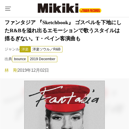
ファンタジア 『Sketchbook』 ゴスペルを下地にし
たR&Bを溢れ出るエモーションで歌うスタイルは
揺るぎない。T・ペイン客演曲も
ジャンル
洋楽
洋楽ソウル／R&B
出典
bounce
2019 December
林 剛
2019年12月02日