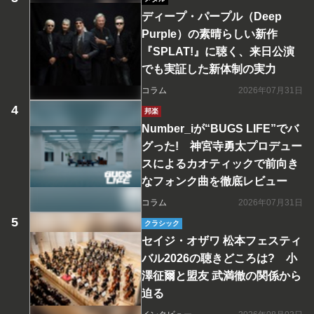
ディープ・パープル（Deep
Purple）の素晴らしい新作
『SPLAT!』に聴く、来日公演
でも実証した新体制の実力
コラム
2026年07月31日
邦楽
Number_iが“BUGS LIFE”でバ
グった! 神宮寺勇太プロデュー
スによるカオティックで前向き
なフォンク曲を徹底レビュー
コラム
2026年07月31日
クラシック
セイジ・オザワ 松本フェスティ
バル2026の聴きどころは? 小
澤征爾と盟友 武満徹の関係から
迫る