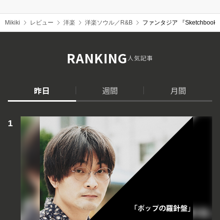
Mikiki
レビュー
洋楽
洋楽ソウル／R&B
ファンタジア 『Sketch
RANKING
人気記事
昨日
週間
月間