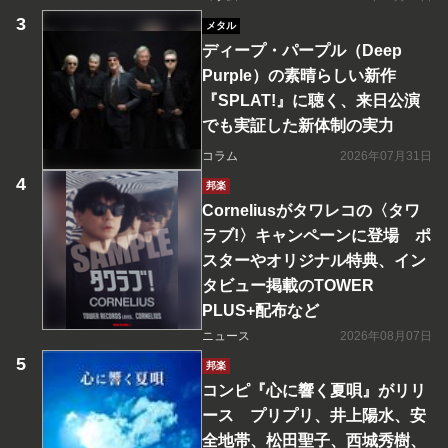
メタル
ディープ・パープル（Deep
Purple）の素晴らしい新作
『SPLAT!』に聴く、来日公演
でも実証した新体制の実力
コラム
2026年07月31日
邦楽
Corneliusがタワレコの〈タワ
ラブ!〉キャンペーンに登場 ポ
スターやオリジナル特典、イン
タビュー掲載のTOWER
PLUS+配布など
ニュース
2026年08月07日
邦楽
コンピ『心に響く夏唄』がリリ
ース プリプリ、井上陽水、安
全地帯、松田聖子、西城秀樹、