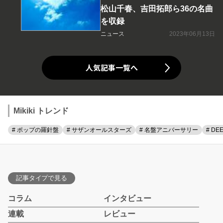
松山千春、吉田拓郎ら36の名曲
を収録
ニュース
2023年06月13日
人気記事一覧へ
Mikiki トレンド
# ポップの羅針盤
# サザンオールスターズ
# 名盤アニバーサリー
# DE
記事タイプで見る
コラム
インタビュー
連載
レビュー