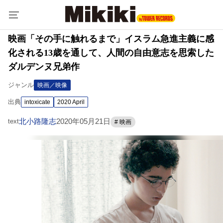
映画「その手に触れるまで」イスラム急進主義に感
化される13歳を通して、人間の自由意志を思索した
ダルデンヌ兄弟作
ジャンル
映画／映像
出典
intoxicate
2020 April
北小路隆志
2020年05月21日
text
# 映画