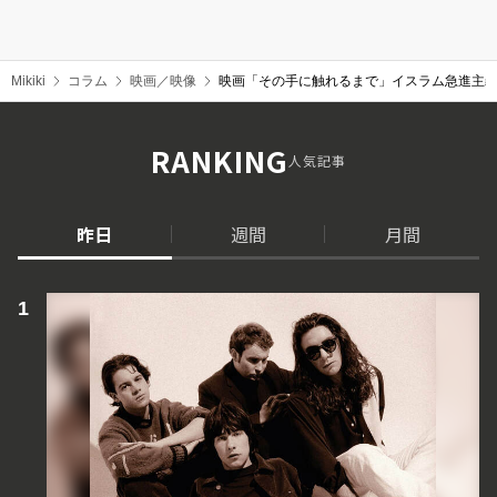
Mikiki
コラム
映画／映像
映画「その手に触れるまで」イスラム急進主義
RANKING
人気記事
昨日
週間
月間