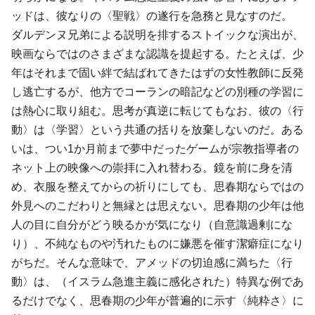
ッドは、彼なりの〈聖戦〉の遂行を急務と見なすのだ。
ダルデンヌ兄弟による説明を排するストイックな演出が、
映画ならではのさまざまな認識を提起する。たとえば、少
年はそれまで固い絆で結ばれてきたはずの女性教師に反発
し逃亡するが、他方でコーランの暗記などの別種の学習に
は熱心に取り組む。思考が真逆に転じてもなお、彼の〈行
動〉は〈学習〉という共通の括りを放棄しないのだ。ある
いは、つい1か月前まで夢中だったゲームが宗教指導者の
ネット上の映像への崇拝に入れ替わる。鏡を前に身を清
め、衣服を整えてからの祈りにしても、思春期ならではの
外見へのこだわりと無縁とは思えない。思春期の少年は他
人の目に自分がどう映るかが気になり（自意識過剰にな
り）、不純なものや汚れたものに嫌悪を催す潔癖症になり
がちだ。そんな意味で、アメッドの切迫感に満ちた〈行
動〉は、（イスラム急進主義に感化された）特異な例であ
るだけでなく、思春期の少年が普遍的に示す〈純粋さ〉に