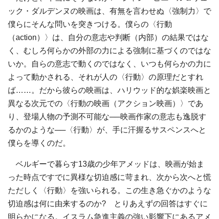
ック・ダルデンヌの映画は、有無を言わせぬ〈強制力〉で
僕らにそんな問いを突きつける。僕らの〈行動
（action）〉は、自分の意志や判断（内部）の結果ではな
く、むしろ何らかの外部の力による強制に基づくのではな
いか。自らの意志で動くのではなく、いつも何らかの力に
よって動かされる、それが人の〈行動〉の原理だとすれ
ば……。だから彼らの映画は、ハリウッド的な娯楽映画と
異なる次元での〈行動の映画（アクション映画）〉であ
り、登場人物の予測不可能な──映画作家の意志も逸脱す
るかのような──〈行動〉が、手に汗握るサスペンスへと
僕らを導くのだ。
ベルギーで暮らす13歳の少年アメッドは、映画が始ま
った時点ですでに異様な切迫感に苛まれ、次から次へと慌
ただしく〈行動〉を強いられる。この生き急ぐかのような
切迫感は何に由来するのか? とりあえずの回答はすぐに
明らかになる。イスラム急進主義の強い影響下にあるアメ