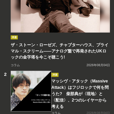
洋楽
ザ・ストーン・ローゼズ、チャプターハウス、プライ
マル・スクリーム――アナログ盤で再発されたUKロ
ックの金字塔を今こそ聴こう!
コラム
2026年08月04日
洋楽
マッシヴ・アタック（Massive
Attack）はフジロックで何を問
うた? 柴那典が〈現地〉と
〈配信〉、2つのレイヤーから
考える
コラム
2026年08月04日