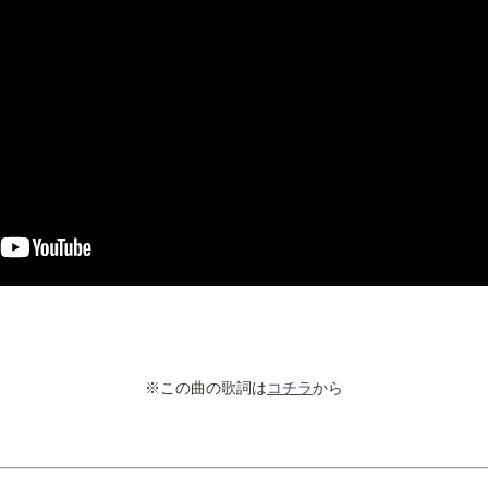
※この曲の歌詞は
コチラ
から