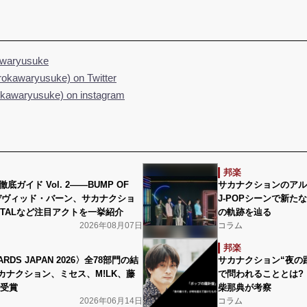
waryusuke
kawaryusuke) on Twitter
kawaryusuke) on instagram
邦楽
徹底ガイド Vol. 2――BUMP OF
サカナクションのア
、デヴィッド・バーン、サカナクショ
J-POPシーンで新た
ETALなど注目アクトを一挙紹介
の軌跡を辿る
2026年08月07日
コラム
邦楽
ARDS JAPAN 2026〉全78部門の結
サカナクション“夜の
カナクション、ミセス、M!LK、藤
で問われることとは?
数受賞
柴那典が考察
2026年06月14日
コラム