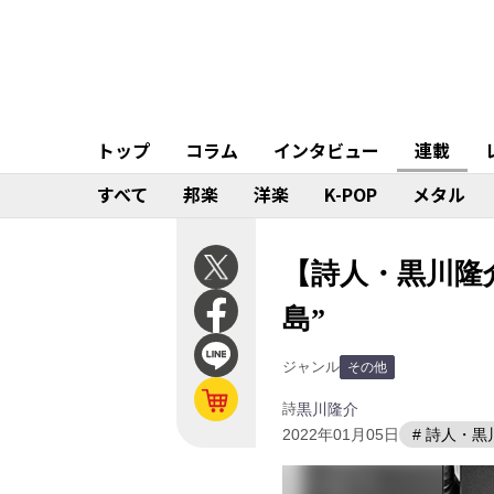
トップ
コラム
インタビュー
連載
すべて
邦楽
洋楽
K-POP
メタル
【詩人・黒川隆
島”
ジャンル
その他
詩
黒川隆介
2022年01月05日
# 詩人・