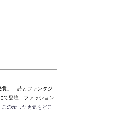
受賞。「詩とファンタジ
Eにて登壇、ファッション
「この余った勇気をどこ