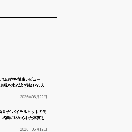
ルバム8作を徹底レビュー
な表現を求め泳ぎ続ける5人
2026年06月22日
踊り子”バイラルヒットの先
 名曲に込められた本質を
2026年06月12日