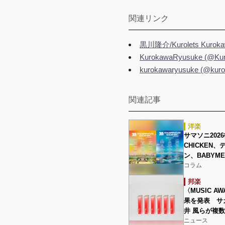
関連リンク
黒川隆介/Kurolets Kuroka
KurokawaRyusuke (@Kuro
kurokawaryusuke (@kuro
関連記事
洋楽
サマソニ2026
CHICKEN
ン、BABYM
コラム
邦楽
〈MUSIC AW
果を発表 サ
井 風らが複
ニュース