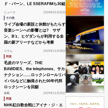
ド・バーン、LE SSERAFIMら30組
ニュース
2026年02月02日
その他
ライブ会場の新設と休館がもたらす
音楽シーンへの影響とは? サザ
ン、B’z、ヒゲダンらが利用する全
国の新アリーナなどから考察
コラム
2025年12月08日
邦楽
毛皮のマリーズ、THE
BAWDIES、the telephones、サカ
ナクション……ロックンロールリバ
イバルなどに触発された00年代邦
ロックシーンを回顧
連載
2025年11月26日
邦楽
NHK紅白歌合戦にアイナ・ジ・エ