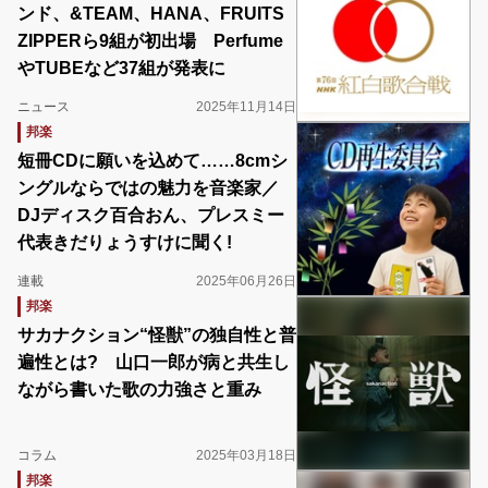
ンド、&TEAM、HANA、FRUITS
ZIPPERら9組が初出場 Perfume
やTUBEなど37組が発表に
ニュース
2025年11月14日
邦楽
短冊CDに願いを込めて……8cmシ
ングルならではの魅力を音楽家／
DJディスク百合おん、プレスミー
代表きだりょうすけに聞く!
連載
2025年06月26日
邦楽
サカナクション“怪獣”の独自性と普
遍性とは? 山口一郎が病と共生し
ながら書いた歌の力強さと重み
コラム
2025年03月18日
邦楽