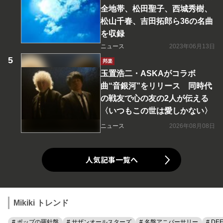
全地帯、松田聖子、西城秀樹、
松山千春、吉田拓郎ら36の名曲
を収録
ニュース
2023年06月13日
邦楽
玉置浩二・ASKAがコラボ
曲“音銀河”をリリース 同時代
の戦友で心の友の2人が伝える
〈いつもこの世は愛しかない〉
ニュース
2026年08月08日
人気記事一覧へ
Mikiki トレンド
# ポップの羅針盤
# サザンオールスターズ
# 名盤アニバーサリー
# DE