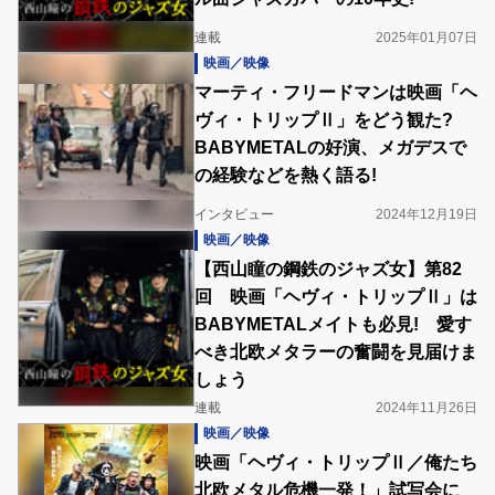
連載
2025年01月07日
映画／映像
マーティ・フリードマンは映画「ヘ
ヴィ・トリップⅡ」をどう観た?
BABYMETALの好演、メガデスで
の経験などを熱く語る!
インタビュー
2024年12月19日
映画／映像
【西山瞳の鋼鉄のジャズ女】第82
回 映画「ヘヴィ・トリップⅡ」は
BABYMETALメイトも必見! 愛す
べき北欧メタラーの奮闘を見届けま
しょう
連載
2024年11月26日
映画／映像
映画「ヘヴィ・トリップⅡ／俺たち
北欧メタル危機一発！」試写会に