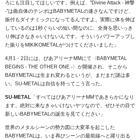
ろにも注目してほしいです。例えば、”Divine Attack - 神撃
-”は曲自体のテンポはBABYMETALの速さなんですけど、
振付もダイナミックになってるんですよ。実際に体を伸ば
しているのは1秒ぐらいの短い間なのに、全身を思いっき
り伸ばさなきゃいけないんです。そういうパワーアップし
た振りをMIKIKOMETALがつけてくださいました」
4月1・2日には、ぴあアリーナMMにて〈BABYMETAL
BEGINS - THE OTHER ONE -〉が開催され、そこから
BABYMETALは生まれ変わるというが、まだまだ謎は多
い。SU-METALは自信を持ってこう言った。
SU-METAL
「すべてはぴあアリーナMMであきらかになり
ます。絶対に来なきゃいけないヤツなので、ぜひその目で
新しいBABYMETALの誕生を見てください」
世界のメタルシーンの勢力図に大変革を起こした
BABYMETALは、いま再びシーンの最前線へと躍り出る