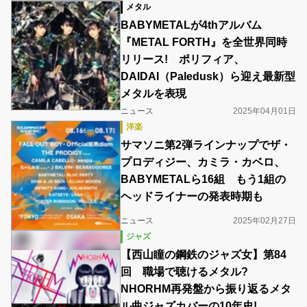
メタル
BABYMETALが4thアルバム
『METAL FORTH』を全世界同時
リリース! ポリフィア、
DAIDAI（Paledusk）ら迎え最新型
メタルを表現
ニュース
2025年04月01日
洋楽
サマソニ第2弾ラインナップでザ・
プロディジー、カミラ・カベロ、
BABYMETALら16組 もう1組の
ヘッドライナーの発表時期も
ニュース
2025年02月27日
ジャズ
【西山瞳の鋼鉄のジャズ女】第84
回 職場で聴けるメタル?
NHORHM再発盤から振り返るメタ
ル曲ジャズカバーの10年史!