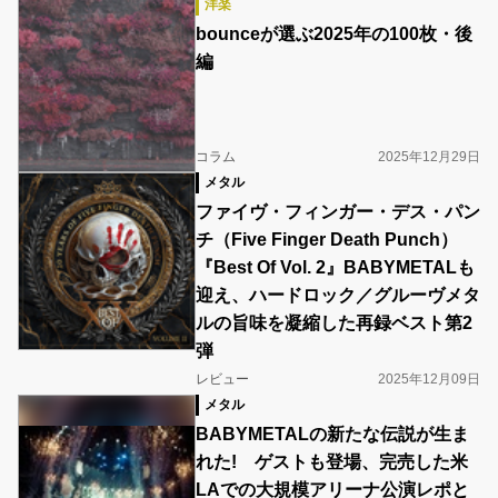
洋楽
bounceが選ぶ2025年の100枚・後
編
コラム
2025年12月29日
メタル
ファイヴ・フィンガー・デス・パン
チ（Five Finger Death Punch）
『Best Of Vol. 2』BABYMETALも
迎え、ハードロック／グルーヴメタ
ルの旨味を凝縮した再録ベスト第2
弾
レビュー
2025年12月09日
メタル
BABYMETALの新たな伝説が生ま
れた! ゲストも登場、完売した米
LAでの大規模アリーナ公演レポと