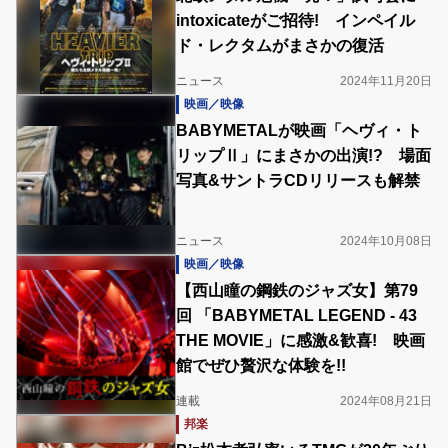
intoxicateがご招待! インペイル
ド・レクタムがまさかの復活
ニュース
2024年11月20日
映画／映像
BABYMETALが映画「ヘヴィ・ト
リップⅡ」にまさかの出演!? 場面
写真&サントラCDリリースも解禁
ニュース
2024年10月08日
映画／映像
【西山瞳の鋼鉄のジャズ女】第79
回 「BABYMETAL LEGEND - 43
THE MOVIE」に感激&歓喜! 映画
館でぜひ贅沢な体験を!!
連載
2024年08月21日
邦楽