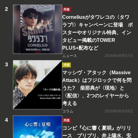
邦楽
Corneliusがタワレコの〈タワ
ラブ!〉キャンペーンに登場 ポ
スターやオリジナル特典、イン
タビュー掲載のTOWER
PLUS+配布など
ニュース
2026年08月07日
洋楽
マッシヴ・アタック（Massive
Attack）はフジロックで何を問
うた? 柴那典が〈現地〉と
〈配信〉、2つのレイヤーから
考える
コラム
2026年08月04日
邦楽
コンピ『心に響く夏唄』がリリ
ース プリプリ、井上陽水、安