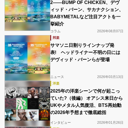
2――BUMP OF CHICKEN、デヴ
ィッド・バーン、サカナクション、
BABYMETALなど注目アクトを一
挙紹介
コラム
2026年08月07日
邦楽
サマソニ日割りラインナップ発
表! ヘッドライナー不明の日には
デヴィッド・バーンらが登場
ニュース
2026年03月13日
洋楽
2025年の洋楽シーンで何が起こっ
ていた?（後編） オアシス来日から
UKやメタル人気復活、BTS再始動
の2026年予想まで徹底総括
インタビュー
2026年01月26日