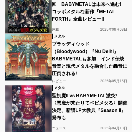
回 BABYMETALは未来へ進む!
コラボメタルな新作『METAL
FORTH』全曲レビュー!!
連載
2025年08月08日
メタル
ブラッディウッド
（Bloodywood）『Nu Delhi』
BABYMETALも参加 インド伝統
音楽と現代メタルを融合した轟音に
圧倒される!
レビュー
2025年05月15日
メタル
聖飢魔II vs BABYMETAL激突!
〈悪魔が来たりてベビメタる〉開催
決定、新譜LP大教典『Season II』
発布も
ニュース
2025年04月13日