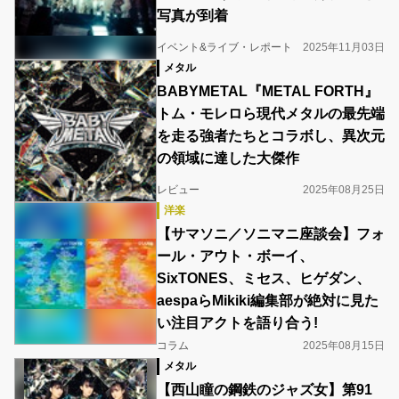
写真が到着
イベント&ライブ・レポート
2025年11月03日
メタル
BABYMETAL『METAL FORTH』
トム・モレロら現代メタルの最先端
を走る強者たちとコラボし、異次元
の領域に達した大傑作
レビュー
2025年08月25日
洋楽
【サマソニ／ソニマニ座談会】フォ
ール・アウト・ボーイ、
SixTONES、ミセス、ヒゲダン、
aespaらMikiki編集部が絶対に見た
い注目アクトを語り合う!
コラム
2025年08月15日
メタル
【西山瞳の鋼鉄のジャズ女】第91