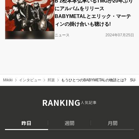
B’z松本孝弘率いるTMGが20年ぶり
にアルバムをリリース
BABYMETALとエリック・マーテ
ィンの掛け合いも聴ける!
ニュース
2024年07月25日
Mikiki
インタビュー
邦楽
もうひとつのBABYMETALの物語とは? SU-M
RANKING
人気記事
昨日
週間
月間