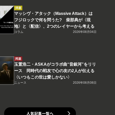
洋楽
マッシヴ・アタック（Massive Attack）は
フジロックで何を問うた? 柴那典が〈現
地〉と〈配信〉、2つのレイヤーから考える
コラム
2026年08月04日
邦楽
玉置浩二・ASKAがコラボ曲“音銀河”をリリ
ース 同時代の戦友で心の友の2人が伝える
〈いつもこの世は愛しかない〉
ニュース
2026年08月08日
人気記事一覧へ