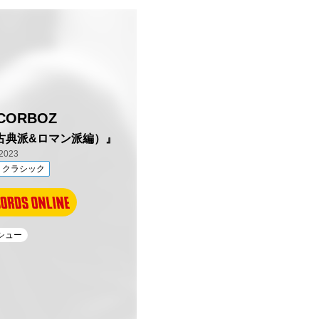
 CORBOZ
古典派&ロマン派編）』
2023
クラシック
イシュー