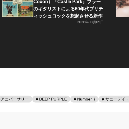
Coxon）『Castle Park』ブラー
のギタリストによる60年代ブリテ
ィッシュロックを想起させる新作
2026年08月05日
盤アニバーサリー
# DEEP PURPLE
# Number_i
# サニーデイ