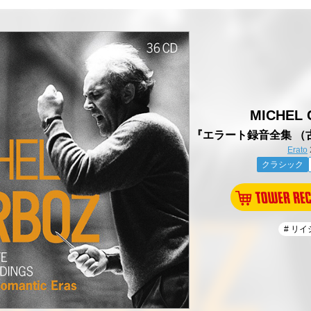
MICHEL
『エラート録音全集 （
Erato
クラシック
# リ