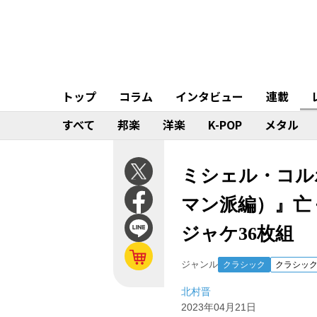
トップ
コラム
インタビュー
連載
すべて
邦楽
洋楽
K-POP
メタル
ミシェル・コルボ
マン派編）』亡
ジャケ36枚組
ジャンル
クラシック
クラシッ
北村晋
2023年04月21日