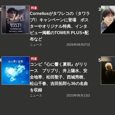
邦楽
Corneliusがタワレコの〈タワラ
ブ!〉キャンペーンに登場 ポス
ターやオリジナル特典、インタ
ビュー掲載のTOWER PLUS+配
布など
ニュース
2026年08月07日
邦楽
コンピ『心に響く夏唄』がリリ
ース プリプリ、井上陽水、安
全地帯、松田聖子、西城秀樹、
松山千春、吉田拓郎ら36の名曲
を収録
ニュース
2023年06月13日