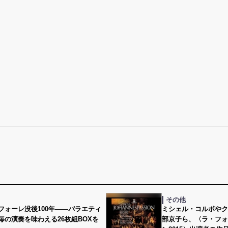
その他
フォーレ没後100年――バラエティ
ミシェル・コルボやク
毎の演奏を味わえる26枚組BOXを
部京子ら、〈ラ・フォ