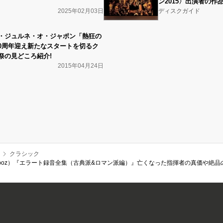
ン2015〉出演者の作
2025年02月03日
ディスクガイド
・ジュルネ・オ・ジャポン「熱狂の
 10周年迎え新たなスタートを切るク
祭の見どころ紹介!
2015年04月24日
クラシック
 Corboz）『エラート録音全集（古典派&ロマン派編）』亡くなった指揮者の真価や絶