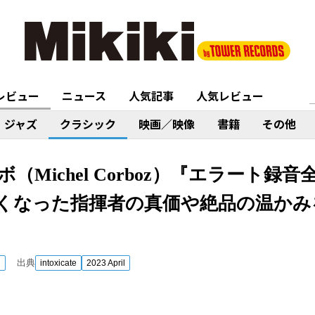
レビュー
ニュース
人気記事
人気レビュー
ジャズ
クラシック
映画／映像
書籍
その他
（Michel Corboz）『エラート録
くなった指揮者の真価や絶品の温かみ
出典
ク
intoxicate
2023 April