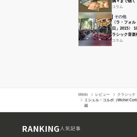
隅々まで聴く
コラム
その他
〈ラ・フォル
日」2015〉
ラシック音楽
コラム
Mikiki
レビュー
クラシック
ミシェル・コルボ（Michel
組
RANKING
人気記事