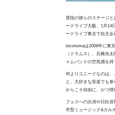
普段の彼らのステージとは
ードライブ大阪、1月1
ードライブ東京で自主企画
toconomaは200
（ドラムス）、石橋光太
ャムバンドの空気感を持
何よりユニークなのは、
と。大好きな音楽でも単
からこそ自由に、かつ情
フェスへの出演や日比谷野
市型ミュージック&カルチャ