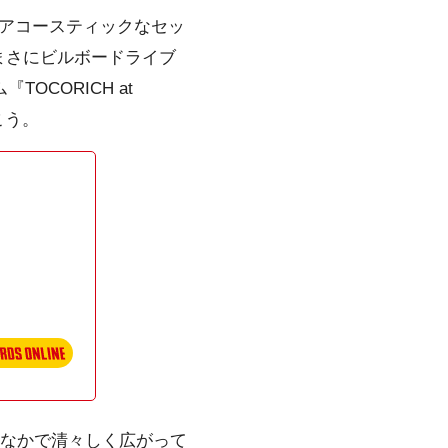
純にアコースティックなセッ
まさにビルボードライブ
CORICH at
こう。
ドのなかで清々しく広がって