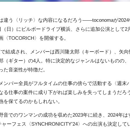
違う〈リッチ〉な内容になるだろう――toconomaが202
4日（日）にビルボードライブ横浜、さらに追加公演として2
〈TOCORICH〉を開催する。
8年に東京で結成され、メンバーは西川隆太郎（キーボード）、
郎（ギター）の4人。特に決定的なジャンルはないものの、
った音楽性が特徴だ。
メンバー全員がフルタイムの仕事の傍らで活動する〈週末
なる仕事の案件に成り下がれば楽しみを失ってしまうだろ
熱を保てるのかもしれない。
音でのワンマンの成功を収めた2023年に続き、2024年
ーフェス〈SYNCHRONICITY’24〉への出演も決定して