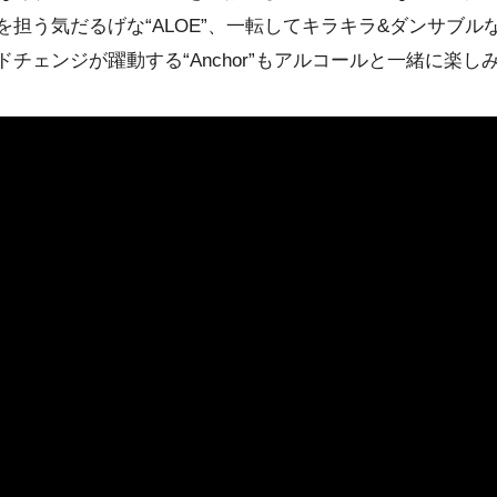
う気だるげな“ALOE”、一転してキラキラ&ダンサブルな“Dr
チェンジが躍動する“Anchor”もアルコールと一緒に楽し