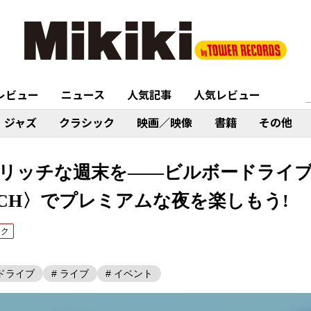
レビュー
ニュース
人気記事
人気レビュー
ジャズ
クラシック
映画／映像
書籍
その他
と少しリッチな週末を――ビルボードラ
ICH〉でプレミアムな夜を楽しもう!
ック
ードライブ
# ライブ
# イベント