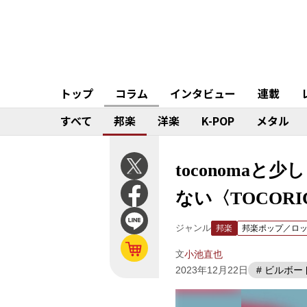
トップ
コラム
インタビュー
連載
すべて
邦楽
洋楽
K-POP
メタル
toconoma
ない〈TOCOR
ジャンル
邦楽
邦楽ポップ／ロ
文
小池直也
2023年12月22日
# ビルボ