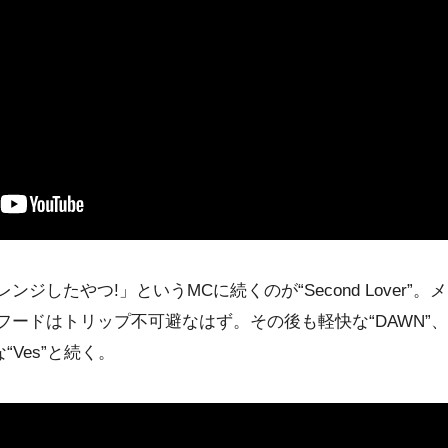
ジしたやつ!」というMCに続くのが“Second Lover”
フードはトリップ不可避なはず。その後も軽快な“DAWN”
な“Ves”と続く。