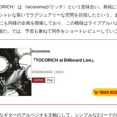
ORICH〉は〈toconomaがリッチ〉という意味合い。単
シャレな装いでラグジュアリーな空間を目指したという、
年にも同様の企画を開催しており、この模様はライブアルバム『TO
e』で確認可能だ。では、予習も兼ねて同作をショートレビューしてい
toconoma
『TOCORICH at Billboard Live』
JUNONSAISAI
（2022）
JAPAN
Pop
クリーンなギターのアルペジオを主軸にして、シンプルな2コー