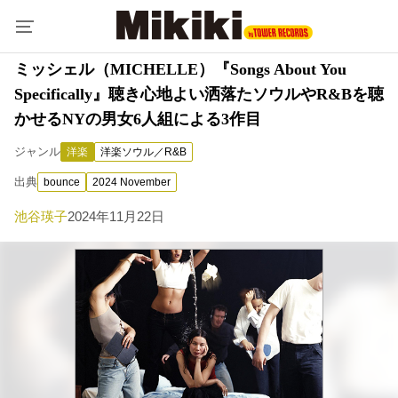
ミッシェル（MICHELLE）『Songs About You
Specifically』聴き心地よい洒落たソウルやR&Bを聴
かせるNYの男女6人組による3作目
ジャンル
洋楽
洋楽ソウル／R&B
出典
bounce
2024 November
池谷瑛子
2024年11月22日