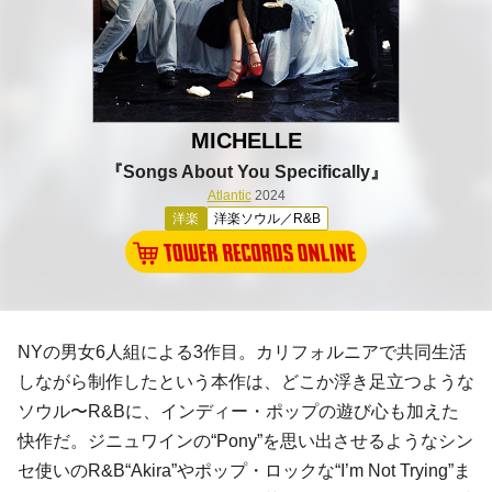
MICHELLE
『Songs About You Specifically』
Atlantic
2024
洋楽
洋楽ソウル／R&B
NYの男女6人組による3作目。カリフォルニアで共同生活
しながら制作したという本作は、どこか浮き足立つような
ソウル〜R&Bに、インディー・ポップの遊び心も加えた
快作だ。ジニュワインの“Pony”を思い出させるようなシン
セ使いのR&B“Akira”やポップ・ロックな“I’m Not Trying”ま