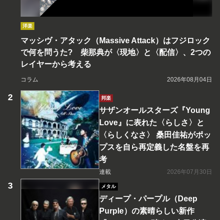
洋楽
マッシヴ・アタック（Massive Attack）はフジロック
で何を問うた? 柴那典が〈現地〉と〈配信〉、2つの
レイヤーから考える
コラム
2026年08月04日
邦楽
サザンオールスターズ『Young
Love』に表れた〈らしさ〉と
〈らしくなさ〉 桑田佳祐がポッ
プスを自ら再定義した名盤を再
考
連載
2026年07月30日
メタル
ディープ・パープル（Deep
Purple）の素晴らしい新作