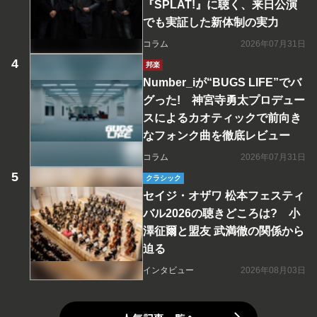
『SPLAT!』に聴く、来日公演
でも実証した新体制の実力
コラム
2026年07月31日
邦楽
Number_iが“BUGS LIFE”でバ
グった! 神宮寺勇太プロデュー
スによるカオティックで前向き
なフォンク曲を徹底レビュー
コラム
2026年07月31日
クラシック
セイジ・オザワ 松本フェスティ
バル2026の聴きどころは? 小
澤征爾と盟友 武満徹の関係から
迫る
インタビュー
2026年08月03日