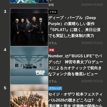
連載
2026年07月30日
メタル
ディープ・パープル（Deep
Purple）の素晴らしい新作
『SPLAT!』に聴く、来日公演
でも実証した新体制の実力
コラム
2026年07月31日
邦楽
Number_iが“BUGS LIFE”でバ
グった! 神宮寺勇太プロデュー
スによるカオティックで前向き
なフォンク曲を徹底レビュー
コラム
2026年07月31日
クラシック
セイジ・オザワ 松本フェスティ
バル2026の聴きどころは? 小
澤征爾と盟友 武満徹の関係から