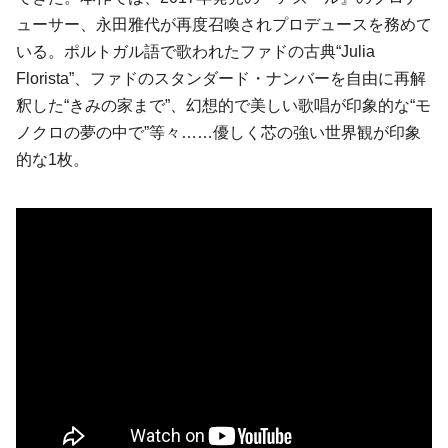
ューサー、永田雅代が再度召喚されプロデュースを務めて
いる。ポルトガル語で歌われたファドの古典“Julia
Florista”、ファドのスタンダード・ナンバーを自由に再解
釈した“きみの家まで”、幻想的で美しい歌唱が印象的な“モ
ノクロの夢の中で”等々……優しく芯の強い世界観が印象
的な1枚。