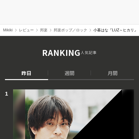
Mikiki
レビュー
邦楽
邦楽ポップ／ロック
小暮はな『LUZ～ヒカリ
RANKING
人気記事
昨日
週間
月間