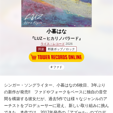
小暮はな
『LUZ～ヒカリノバラード』
ライス・レコード
2026
邦楽
邦楽ポップ／ロック
# ファド
シンガー・ソングライター、小暮はなの6枚目、3年ぶり
の新作が発売!! ファドやフォークをベースに独自の音空
間を構築する彼女だが、過去5作では様々なジャンルのア
ーチストをプロデューサーに迎え、新しい取り組みに挑ん
できた。本作では、2017年発売の『アズール』のプロデ