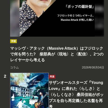
洋楽
マッシヴ・アタック（Massive Attack）はフジロック
で何を問うた? 柴那典が〈現地〉と〈配信〉、2つの
レイヤーから考える
コラム
2026年08月04日
邦楽
サザンオールスターズ『Young
Love』に表れた〈らしさ〉と
〈らしくなさ〉 桑田佳祐がポッ
プスを自ら再定義した名盤を再
考