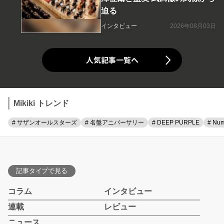
迫る
インタビュー
2026年08月03日
人気記事一覧へ
Mikiki トレンド
# サザンオールスターズ
# 名盤アニバーサリー
# DEEP PURPLE
# Num
記事タイプで見る
コラム
インタビュー
連載
レビュー
ニュース