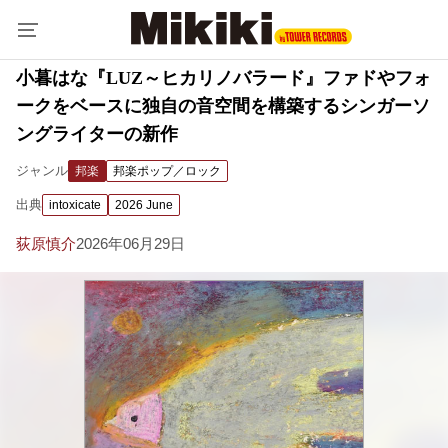
小暮はな『LUZ～ヒカリノバラード』ファドやフォ
ークをベースに独自の音空間を構築するシンガーソ
ングライターの新作
ジャンル
邦楽
邦楽ポップ／ロック
出典
intoxicate
2026 June
荻原慎介
2026年06月29日