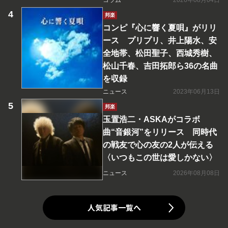
コラム
2026年08月04日
邦楽
コンピ『心に響く夏唄』がリリ
ース プリプリ、井上陽水、安
全地帯、松田聖子、西城秀樹、
松山千春、吉田拓郎ら36の名曲
を収録
ニュース
2023年06月13日
邦楽
玉置浩二・ASKAがコラボ
曲“音銀河”をリリース 同時代
の戦友で心の友の2人が伝える
〈いつもこの世は愛しかない〉
ニュース
2026年08月08日
人気記事一覧へ