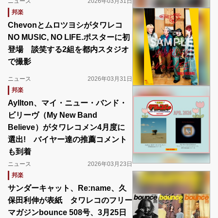
ニュース
2026年03月31日
邦楽
Chevonとムロツヨシがタワレコ
NO MUSIC, NO LIFE.ポスターに初
登場 談笑する2組を都内スタジオ
で撮影
ニュース
2026年03月31日
邦楽
Ayllton、マイ・ニュー・バンド・
ビリーヴ（My New Band
Believe）がタワレコメン4月度に
選出! バイヤー達の推薦コメント
も到着
ニュース
2026年03月23日
邦楽
サンダーキャット、Re:name、久
保田利伸が表紙 タワレコのフリー
マガジンbounce 508号、3月25日