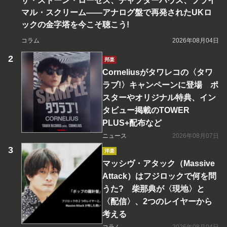
ザ・ストーン・ローゼズ、チャプターハウス、プライ
マル・スクリーム――アナログ盤で再発されたUKロ
ックの金字塔を今こそ聴こう!
コラム
2026年08月04日
邦楽
Corneliusがタワレコの〈タワ
ラブ!〉キャンペーンに登場 ポ
スターやオリジナル特典、イン
タビュー掲載のTOWER
PLUS+配布など
ニュース
2026年08月07日
洋楽
マッシヴ・アタック（Massive
Attack）はフジロックで何を問
うた? 柴那典が〈現地〉と
〈配信〉、2つのレイヤーから
考える