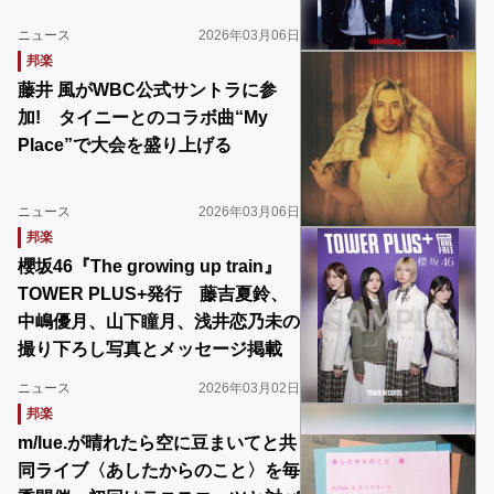
ニュース
2026年03月06日
邦楽
藤井 風がWBC公式サントラに参
加! タイニーとのコラボ曲“My
Place”で大会を盛り上げる
ニュース
2026年03月06日
邦楽
櫻坂46『The growing up train』
TOWER PLUS+発行 藤吉夏鈴、
中嶋優月、山下瞳月、浅井恋乃未の
撮り下ろし写真とメッセージ掲載
ニュース
2026年03月02日
邦楽
m/lue.が晴れたら空に豆まいてと共
同ライブ〈あしたからのこと〉を毎