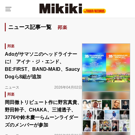
邦楽
ニュース記事一覧
邦楽
Adoがサマソニのヘッドライナー
に! アイナ・ジ・エンド、
BE:FIRST、BAND-MAID、Saucy
Dogら8組が追加
ニュース
2026年04月02日
邦楽
岡田徹トリビュート作に野宮真貴、
野田幹子、CHAKA、三浦透子、
3776や鈴木慶一らムーンライダー
ズのメンバーが参加