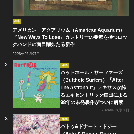
洋楽
アメリカン・アクアリウム（American Aquarium）
『New Ways To Lose』カントリーの要素を持つロッ
クバンドの面目躍如たる新作
2026年08月07日
洋楽
バットホール・サーファーズ
（Butthole Surfers）『After
The Astronaut』テキサスが誇
るエキセントリック集団による
98年の未発表作がついに解禁!
2026年08月07日
洋楽
バトゥ&ドナート・ドジー
（Batu & Donato Dozzy）