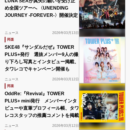
LUNA SEAが真矢の願いを受け止
め全国ツアーへ 〈UNENDING
JOURNEY -FOREVER-〉開催決定
ニュース
2026年03月13日
邦楽
SKE48『サンダルだぜ』TOWER
PLUS+発行 選抜メンバー9人の撮
り下ろし写真とインタビュー掲載、
タワレコでキャンペーン開催も
ニュース
2026年03月12日
邦楽
OddRe:『Revival』TOWER
PLUS+ mini発行 メンバーインタ
ビューや直筆プロフィール帳、タワ
レコスタッフの推薦コメントを掲載
ニュース
2026年03月12日