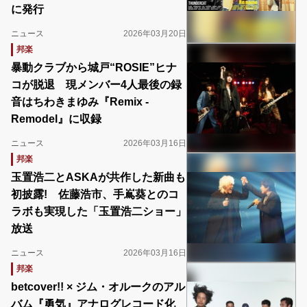
に発行
ニュース
2026年03月20日
邦楽
暴動クラブから城戸“ROSIE”ヒナ
コが脱退 現メンバー4人最後の録
音はちわきまゆみ『Remix -
Remodel』に収録
ニュース
2026年03月16日
邦楽
玉置浩二とASKAが共作した新曲も
初披露! 佐藤浩市、手嶌葵とのコ
ラボも実現した「玉置浩二ショー」
放送
ニュース
2026年03月16日
邦楽
betcover!! × ジム・オルークのアル
バム『勇気』アナログレコード化