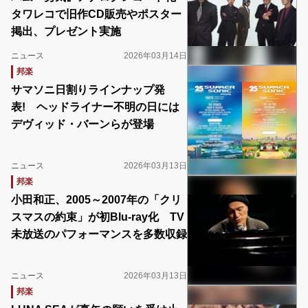
タワレコで旧作CD販売やポスター
掲出、プレゼント実施
ニュース
2026年03月14日
邦楽
サマソニ日割りラインナップ発
表! ヘッドライナー不明の日には
デヴィッド・バーンらが登場
ニュース
2026年03月13日
邦楽
小田和正、2005～2007年の「クリ
スマスの約束」が初Blu-ray化 TV
未放送のパフォーマンスを多数収録
ニュース
2026年03月13日
邦楽