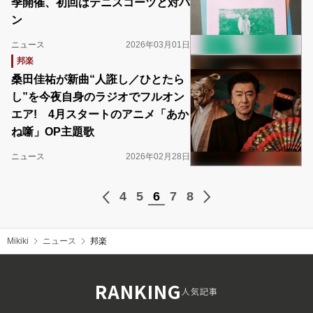
季開催、初回はテニスコーツと対バ
ン
ニュース
2026年03月01日
邦楽
桑田佳祐が新曲“人誑し／ひとたら
し”を今夜自身のラジオでフルオン
エア! 4月スタートのアニメ「あか
ね噺」OP主題歌
ニュース
2026年02月28日
4
5
6
7
8
Mikiki
ニュース
邦楽
RANKING
人気記事