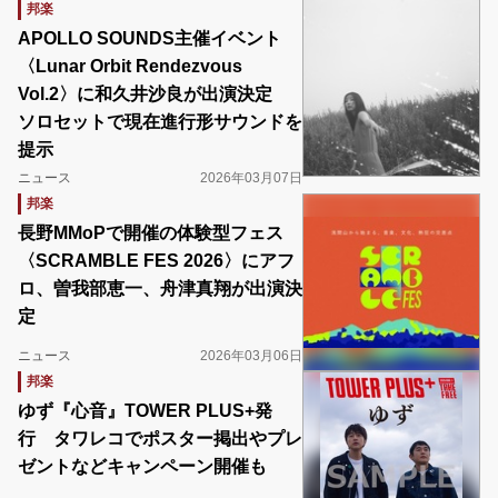
邦楽
APOLLO SOUNDS主催イベント
〈Lunar Orbit Rendezvous
Vol.2〉に和久井沙良が出演決定
ソロセットで現在進行形サウンドを
提示
ニュース
2026年03月07日
邦楽
長野MMoPで開催の体験型フェス
〈SCRAMBLE FES 2026〉にアフ
ロ、曽我部恵一、舟津真翔が出演決
定
ニュース
2026年03月06日
邦楽
ゆず『心音』TOWER PLUS+発
行 タワレコでポスター掲出やプレ
ゼントなどキャンペーン開催も