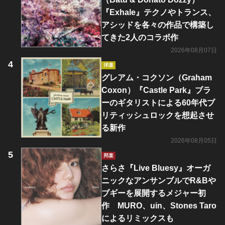
『Exhale』テクノやトランス、
アシッドを各々の作品で構築し
てきた2人のコラボ作
2026年08月07日
洋楽
グレアム・コクソン（Graham
Coxon）『Castle Park』ブラ
ーのギタリストによる60年代ブ
リティッシュロックを想起させ
る新作
2026年08月05日
邦楽
さらさ『Live Bluesy』オーガ
ニックなアンサンブルでR&Bや
ブギーを展開するメジャー初
作 MURO、uin、Stones Taro
によるリミックスも