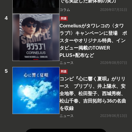
でも実証した新体制の実力
コラム
2026年07月31日
邦楽
Corneliusがタワレコの〈タワ
ラブ!〉キャンペーンに登場 ポ
スターやオリジナル特典、イン
タビュー掲載のTOWER
PLUS+配布など
ニュース
2026年08月07日
邦楽
コンピ『心に響く夏唄』がリリ
ース プリプリ、井上陽水、安
全地帯、松田聖子、西城秀樹、
松山千春、吉田拓郎ら36の名曲
を収録
ニュース
2023年06月13日