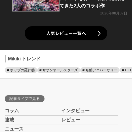
てきた2人のコラボ作
2026年08月07日
人気レビュー一覧へ
Mikiki トレンド
# ポップの羅針盤
# サザンオールスターズ
# 名盤アニバーサリー
# DE
記事タイプで見る
コラム
インタビュー
連載
レビュー
ニュース