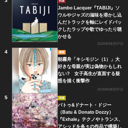
邦楽
Jambo Lacquer『TABIJI』ソ
ウルやジャズの滋味を溶かし込
んだトラックを軸にレイドバッ
クしたラップや歌でゆったり聴
かせる
2026年08月07日
書籍
朝霧舟「キシモジン（1）」大
好きな母親が実は偽物かもしれ
ない? 女子高生が直面する疑
惑を描く衝撃作
2026年08月07日
洋楽
バトゥ&ドナート・ドジー
（Batu & Donato Dozzy）
『Exhale』テクノやトランス、
アシッドを各々の作品で構築し