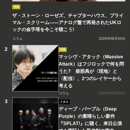
洋楽
ザ・ストーン・ローゼズ、チャプターハウス、プライ
マル・スクリーム――アナログ盤で再発されたUKロ
ックの金字塔を今こそ聴こう!
コラム
2026年08月04日
洋楽
マッシヴ・アタック（Massive
Attack）はフジロックで何を問
うた? 柴那典が〈現地〉と
〈配信〉、2つのレイヤーから
考える
コラム
2026年08月04日
メタル
ディープ・パープル（Deep
Purple）の素晴らしい新作
『SPLAT!』に聴く、来日公演