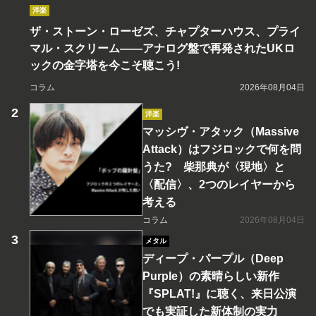
洋楽
ザ・ストーン・ローゼズ、チャプターハウス、プライ
マル・スクリーム――アナログ盤で再発されたUKロ
ックの金字塔を今こそ聴こう!
コラム
2026年08月04日
洋楽
マッシヴ・アタック（Massive
Attack）はフジロックで何を問
うた? 柴那典が〈現地〉と
〈配信〉、2つのレイヤーから
考える
コラム
2026年08月04日
メタル
ディープ・パープル（Deep
Purple）の素晴らしい新作
『SPLAT!』に聴く、来日公演
でも実証した新体制の実力