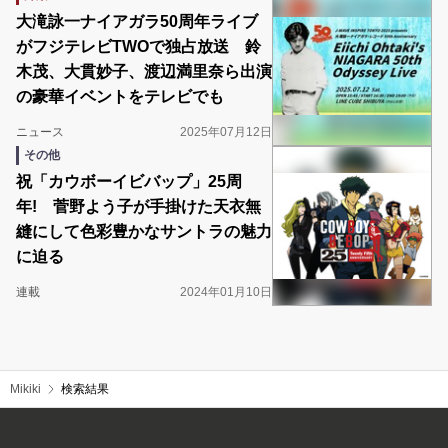
大滝詠一ナイアガラ50周年ライブ
がフジテレビTWOで独占放送 鈴
木茂、大貫妙子、渡辺満里奈ら出演
の豪華イベントをテレビでも
ニュース
2025年07月12日
その他
祝「カウボーイビバップ」25周
年! 菅野よう子が手掛けた天衣無
縫にして色彩豊かなサントラの魅力
に迫る
連載
2024年01月10日
Mikiki
検索結果