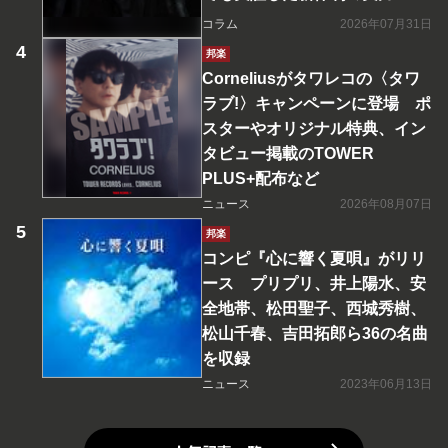
コラム
2026年07月31日
邦楽
Corneliusがタワレコの〈タワ
ラブ!〉キャンペーンに登場 ポ
スターやオリジナル特典、イン
タビュー掲載のTOWER
PLUS+配布など
ニュース
2026年08月07日
邦楽
コンピ『心に響く夏唄』がリリ
ース プリプリ、井上陽水、安
全地帯、松田聖子、西城秀樹、
松山千春、吉田拓郎ら36の名曲
を収録
ニュース
2023年06月13日