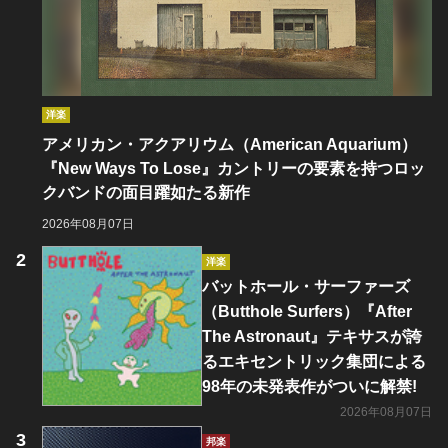
洋楽
アメリカン・アクアリウム（American Aquarium）
『New Ways To Lose』カントリーの要素を持つロッ
クバンドの面目躍如たる新作
2026年08月07日
洋楽
バットホール・サーファーズ
（Butthole Surfers）『After
The Astronaut』テキサスが誇
るエキセントリック集団による
98年の未発表作がついに解禁!
2026年08月07日
邦楽