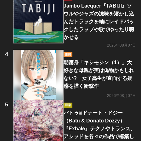
Jambo Lacquer『TABIJI』ソ
ウルやジャズの滋味を溶かし込
んだトラックを軸にレイドバッ
クしたラップや歌でゆったり聴
かせる
2026年08月07日
書籍
朝霧舟「キシモジン（1）」大
好きな母親が実は偽物かもしれ
ない? 女子高生が直面する疑
惑を描く衝撃作
2026年08月07日
洋楽
バトゥ&ドナート・ドジー
（Batu & Donato Dozzy）
『Exhale』テクノやトランス、
アシッドを各々の作品で構築し