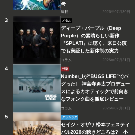
考
連載
2026年07月30日
メタル
ディープ・パープル（Deep
Purple）の素晴らしい新作
『SPLAT!』に聴く、来日公演
でも実証した新体制の実力
コラム
2026年07月31日
邦楽
Number_iが“BUGS LIFE”でバ
グった! 神宮寺勇太プロデュー
スによるカオティックで前向き
なフォンク曲を徹底レビュー
コラム
2026年07月31日
クラシック
セイジ・オザワ 松本フェスティ
バル2026の聴きどころは? 小