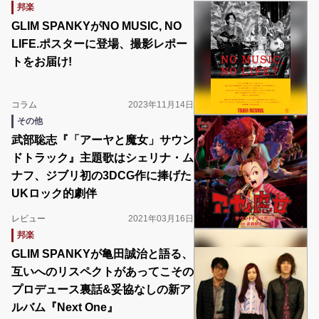
邦楽
GLIM SPANKYがNO MUSIC, NO
LIFE.ポスターに登場、撮影レポー
トをお届け!
コラム
2023年11月14日
その他
武部聡志『「アーヤと魔女」サウン
ドトラック』主題歌はシェリナ・ム
ナフ、ジブリ初の3DCG作に捧げた
UKロック的劇伴
レビュー
2021年03月16日
邦楽
GLIM SPANKYが亀田誠治と語る、
互いへのリスペクトがあってこその
プロデュース裏話&妥協なしの新ア
ルバム『Next One』